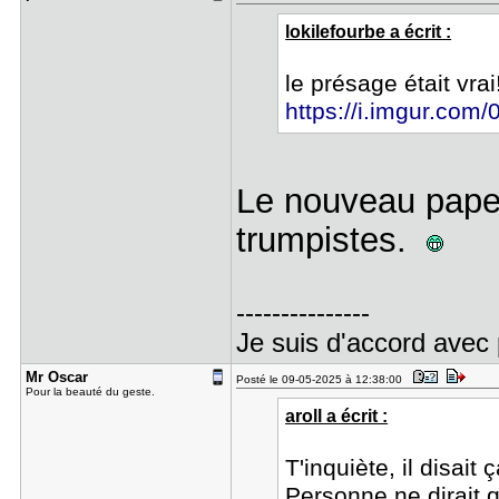
lokilefourbe a écrit :
le présage était vrai
https://i.imgur.com
Le nouveau pape 
trumpistes.
---------------
Je suis d'accord ave
Mr Oscar
Posté le 09-05-2025 à 12:38:00
Pour la beauté du geste.
aroll a écrit :
T'inquiète, il disait 
Personne ne dirait 