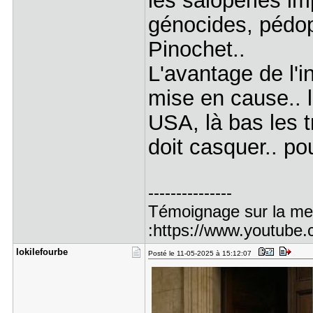
les saloperies im
génocides, pédop
Pinochet..
L'avantage de l'in
mise en cause.. l
USA, là bas les tr
doit casquer.. pou
---------------
Témoignage sur la men
:https://www.youtub
lokilefour​be
Posté le 11-05-2025 à 15:12:07