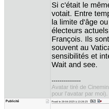
Si c'était le mêm
votait. Entre te
la limite d'âge o
électeurs actuel
François. Ils so
souvent au Vatica
sensibilités et i
Wait and see.
---------------
Avatar tiré de Cinemin
pour l'avatar par moi).
Publicité
Posté le 26-04-2025 à 13:26:25