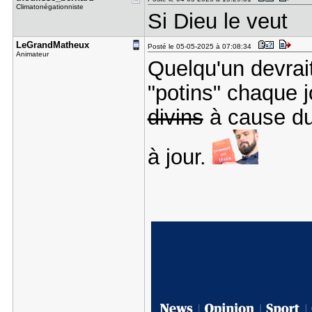
Climatonégationniste
Si Dieu le veut
LeGrandMat​heux
Posté le 05-05-2025 à 07:08:34
Animateur
Quelqu'un devrait 
"potins" chaque j
divins
à cause du
à jour.