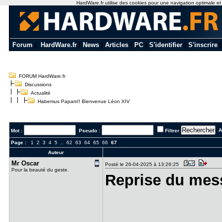
HardWare.fr utilise des cookies pour une navigation optimale et de
Forum
|
HardWare.fr
|
News
|
Articles
|
PC
|
S'identifier
|
S'inscrire
FORUM HardWare.fr
Discussions
Actualité
Habemus Papam!! Bienvenue Léon XIV
Al
Mot :
Pseudo :
Filtrer
Page :
1
2
3
4
5
..
62
63
64
65
66
67
Auteur
Mr Oscar
Posté le 26-04-2025 à 13:26:25
Pour la beauté du geste.
Reprise du mes