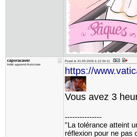
caporacave​r
Posté le 31-05-2026 à 12:34:11
Initié apprenti Autocrate
https://www.vatica
Vous avez 3 heu
---------------
"La tolérance atteint un
réflexion pour ne pas 