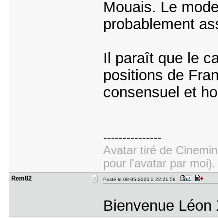
Mouais. Le mode d
probablement ass
Il paraît que le 
positions de Fran
consensuel et hop
---------------
Avatar tiré de Cinemin
pour l'avatar par moi).
Rem82
Posté le 08-05-2025 à 22:21:58
Bienvenue Léon