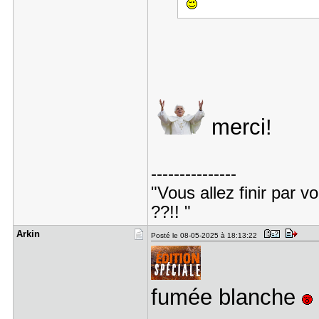
merci!
---------------
"Vous allez finir par 
??!! "
Arkin
Posté le 08-05-2025 à 18:13:22
fumée blanche