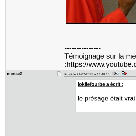
---------------
Témoignage sur la men
:https://www.youtub
merise2
Posté le 21-07-2025 à 14:40:15
lokilefourbe a écrit :
le présage était vrai