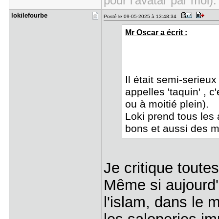
pour l'avatar par moi).
lokilefour​be
Posté le 09-05-2025 à 13:48:34
Mr Oscar a écrit :
Il était semi-serieu
appelles 'taquin' , c
ou à moitié plein).
Loki prend tous les 
bons et aussi des mo
Je critique toutes
Même si aujourd'hu
l'islam, dans le 