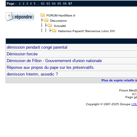
Page :
1
2
3
4
5
..
62
63
64
65
66
67
FORUM HardWare.fr
Discussions
Actualité
Habemus Papam!! Bienvenue Léon XIV
démission pendant congé parental
Démission forcée
Démission de Fillon - Gouvernement d'union nationale
Réponse aux propos du pape sur les préservatifs.
demission Interim, assedic ?
Plus de sujets relatif
Forum MesDi
(c)
Page gé
Copyright © 1997-2025 Groupe
LD