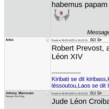
habemus papam
Message
Arkin
Posté le 08-05-2025 à 19:22:31
Robert Prevost, 
Léon XIV
---------------
Kiribati se dit kiribass
,
léssoutou
,
Laos se dit 
Johnny_Mar​rocain
Posté le 08-05-2025 à 19:23:52
Hassan the King
Jude Léon Croib