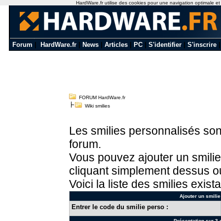
HardWare.fr utilise des cookies pour une navigation optimale et de
Forum
|
HardWare.fr
|
News
|
Articles
|
PC
|
S'identifier
|
S'inscrire
FORUM HardWare.fr
Wiki smilies
Les smilies personnalisés sont
forum.
Vous pouvez ajouter un smilie
cliquant simplement dessus ou
Voici la liste des smilies exista
Ajouter un smilie
Entrer le code du smilie perso :
Présentation sur 3