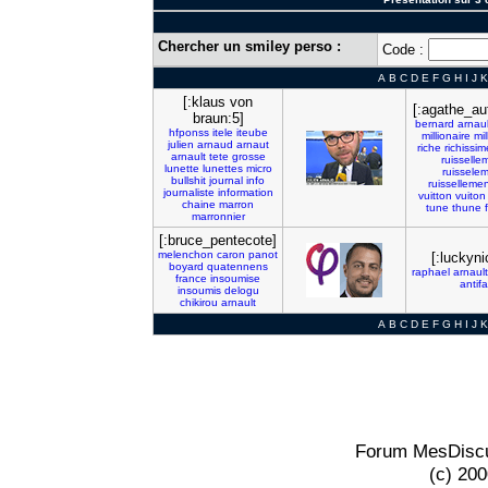
Chercher un smiley perso :
Code :
A
B
C
D
E
F
G
H
I
J
K
[:klaus von
[:agathe_au
braun:5]
bernard
arnaul
hfponss
itele
iteube
millionaire
mil
julien
arnaud
arnaut
riche
richissim
arnault
tete
grosse
ruisselle
lunette
lunettes
micro
ruissele
bullshit
journal
info
ruissellemen
journaliste
information
vuitton
vuiton
chaine
marron
tune
thune
marronnier
[:bruce_pentecote]
melenchon
caron
panot
[:luckyni
boyard
quatennens
raphael
arnault
france
insoumise
antifa
insoumis
delogu
chikirou
arnault
A
B
C
D
E
F
G
H
I
J
K
Forum MesDiscu
(c) 20