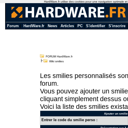
HardWare.fr utilise des cookies pour une navigation optimale et de
Forum
|
HardWare.fr
|
News
|
Articles
|
PC
|
S'identifier
|
S'inscrire
FORUM HardWare.fr
Wiki smilies
Les smilies personnalisés sont
forum.
Vous pouvez ajouter un smilie
cliquant simplement dessus ou
Voici la liste des smilies exista
Ajouter un smilie
Entrer le code du smilie perso :
Présentation sur 3