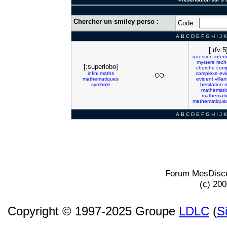
Chercher un smiley perso :
Code :
A
B
C
D
E
F
G
H
I
J
K
[:rfv:5
question
inter
mystere
rech
[:superlobo]
cherche
comp
infini
maths
complexe
ev
mathematiques
evident
villan
symbole
hesitation
mathemati
mathemati
mathematique
A
B
C
D
E
F
G
H
I
J
K
Forum MesDiscu
(c) 20
Copyright © 1997-2025 Groupe
LDLC
(
S