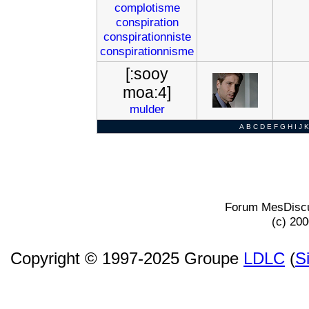
complotisme
conspiration
conspirationniste
conspirationnisme
[:sooy
moa:4]
mulder
A
B
C
D
E
F
G
H
I
J
K
Forum MesDiscu
(c) 20
Copyright © 1997-2025 Groupe
LDLC
(
S