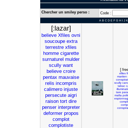
Chercher un smiley perso :
Code :
A
B
C
D
E
F
G
H
I
J
K
[:lazar]
believe
Xfiles
ovni
soucoupe
extra
terrestre
xfiles
homme
cigarette
surnaturel
mulder
scully
want
[:fr
believe
croire
xfiles
f
pentax
mauvaise
martien
conspirat
relis
incompris
scully
can
tabac
c
calimero
injuste
illuminat
tare
par
persecute
aigri
mafia
poli
espionna
raison
tort
dire
compl
comp
penser
interpreter
conspir
deformer
propos
complot
complotiste