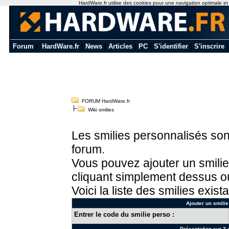
HardWare.fr utilise des cookies pour une navigation optimale et de
Forum
|
HardWare.fr
|
News
|
Articles
|
PC
|
S'identifier
|
S'inscrire
FORUM HardWare.fr
Wiki smilies
Les smilies personnalisés sont
forum.
Vous pouvez ajouter un smilie
cliquant simplement dessus ou
Voici la liste des smilies exista
Ajouter un smilie
Entrer le code du smilie perso :
Présentation sur 3