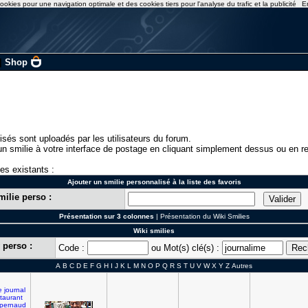
ookies pour une navigation optimale et des cookies tiers pour l'analyse du trafic et la publicité
E
|
Shop
isés sont uploadés par les utilisateurs du forum.
n smilie à votre interface de postage en cliquant simplement dessus ou en re
ies existants :
Ajouter un smilie personnalisé à la liste des favoris
milie perso :
Présentation sur 3 colonnes
|
Présentation du Wiki Smilies
Wiki smilies
 perso :
Code :
ou Mot(s) clé(s) :
A
B
C
D
E
F
G
H
I
J
K
L
M
N
O
P
Q
R
S
T
U
V
W
X
Y
Z
Autres
e
journal
staurant
pernaud