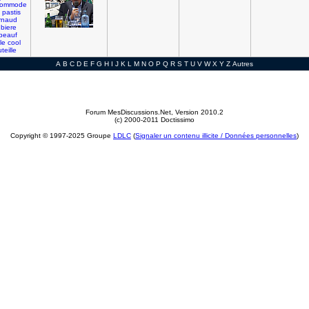
commode
pastis
rnaud
biere
beauf
le
cool
teille
A
B
C
D
E
F
G
H
I
J
K
L
M
N
O
P
Q
R
S
T
U
V
W
X
Y
Z
Autres
Forum MesDiscussions.Net
, Version 2010.2
(c) 2000-2011 Doctissimo
Copyright © 1997-2025 Groupe
LDLC
(
Signaler un contenu illicite / Données personnelles
)