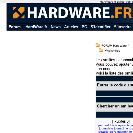
HardWare.fr utilise des c
Forum
|
HardWare.fr
|
News
|
Articles
|
PC
|
S'identifier
|
S'inscrire
FORUM HardWare.fr
Wiki smilies
Les smilies personnal
Vous pouvez ajouter u
son code.
Voici la liste des smil
Entrer le code du s
Chercher un smiley
[:kupfer:3]
pernault
biere
apero
boir
journaliste
journalime
re
terrasse
biere
marronnier