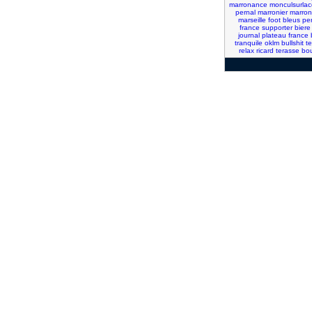
marronance
monculsurla
pernal
marronier
marron
marseille
foot
bleus
pe
france
supporter
biere
journal
plateau
france
tranquile
oklm
bullshit
te
relax
ricard
terasse
bou