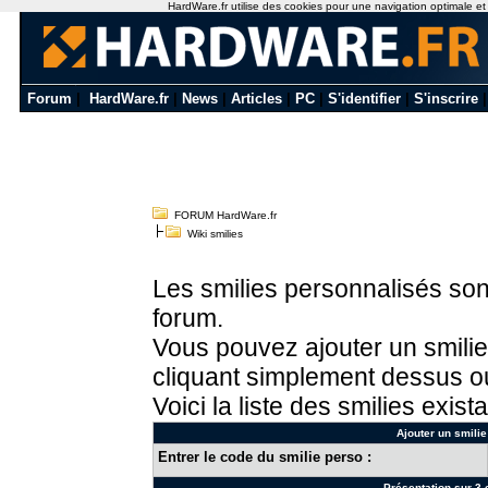
HardWare.fr utilise des cookies pour une navigation optimale et de
Forum
|
HardWare.fr
|
News
|
Articles
|
PC
|
S'identifier
|
S'inscrire
FORUM HardWare.fr
Wiki smilies
Les smilies personnalisés sont
forum.
Vous pouvez ajouter un smilie
cliquant simplement dessus ou
Voici la liste des smilies exista
Ajouter un smilie
Entrer le code du smilie perso :
Présentation sur 3