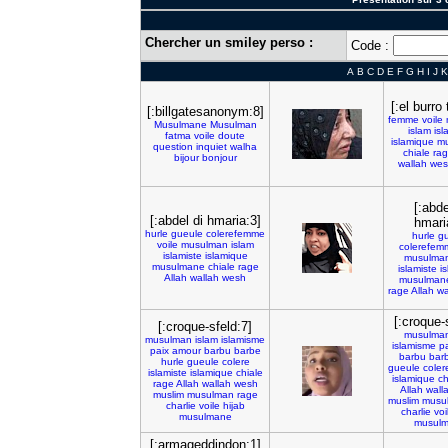
Chercher un smiley perso :
Code :
A
B
C
D
E
F
G
H
I
J
K
[:el burro
[:billgatesanonym:8]
femme
voile
Musulmane
Musulman
islam
isl
fatma
voile
doute
islamique
m
question
inquiet
walha
chiale
ra
bijour
bonjour
wallah
wes
[:abde
[:abdel di hmaria:3]
hmari
hurle
gueule
colerefemme
hurle
g
voile
musulman
islam
colerefem
islamiste
islamique
musulma
musulmane
chiale
rage
islamiste
i
Allah
wallah
wesh
musulman
rage
Allah
wa
[:croque-
[:croque-sfeld:7]
musulma
musulman
islam
islamisme
islamisme
pa
paix
amour
barbu
barbe
barbu
bar
hurle
gueule
colere
gueule
coler
islamiste
islamique
chiale
islamique
ch
rage
Allah
wallah
wesh
Allah
wall
muslim
musulman
rage
muslim
musu
charlie
voile
hijab
charlie
voi
musulmane
musul
[:armageddindon:1]