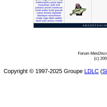
mathematics
yems
islam
musulman
voile
troll
poisson
peche
hamecon
mord
arabe
hurle
gueule
colere
femme
islamiste
islamique
musulmane
chiale
rage
Allah
wallah
wesh
paix
amour
charlie
A
B
C
D
E
F
G
H
I
J
K
Forum MesDiscu
(c) 20
Copyright © 1997-2025 Groupe
LDLC
(
S