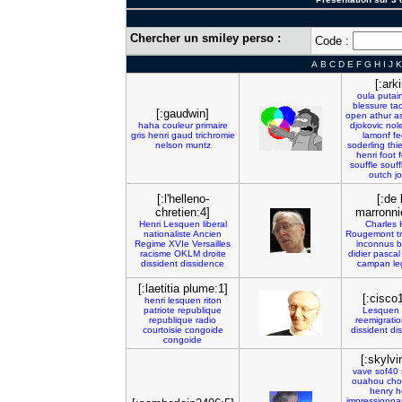
Chercher un smiley perso :
Code :
A
B
C
D
E
F
G
H
I
J
K
[:arki
oula
putai
blessure
tac
[:gaudwin]
open
athur
a
haha
couleur
primaire
djokovic
nol
gris
henri
gaud
trichromie
lamonf
fe
nelson
muntz
soderling
thie
henri
foot
souffle
souff
outch
j
[:l'helleno-
[:de 
chretien:4]
marronni
Henri
Lesquen
liberal
Charles
nationaliste
Ancien
Rougemont
t
Regime
XVIe
Versailles
inconnus
b
racisme
OKLM
droite
didier
pascal
dissident
dissidence
campan
le
[:laetitia plume:1]
[:cisco
henri
lesquen
riton
patriote
republique
Lesquen
republique
radio
reemigrati
courtoisie
congoide
dissident
di
congoide
[:skylvi
vave
sof40
ouahou
cho
henry
h
impressionna