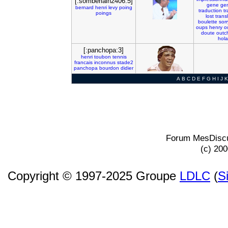
[:somberlain2406:5]
gene
ge
bernard
henri
levy
poing
traduction
tr
poings
lost
trans
boulette
sorr
oups
henry
o
doute
outc
hola
[:panchopa:3]
henri
toubon
tennis
francais
inconnus
stade2
panchopa
bourdon
didier
A
B
C
D
E
F
G
H
I
J
K
Forum MesDiscu
(c) 20
Copyright © 1997-2025 Groupe
LDLC
(
S