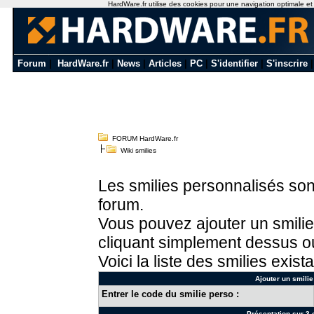
HardWare.fr utilise des cookies pour une navigation optimale et de
Forum
|
HardWare.fr
|
News
|
Articles
|
PC
|
S'identifier
|
S'inscrire
FORUM HardWare.fr
Wiki smilies
Les smilies personnalisés sont
forum.
Vous pouvez ajouter un smilie
cliquant simplement dessus ou
Voici la liste des smilies exista
Ajouter un smilie
Entrer le code du smilie perso :
Présentation sur 3