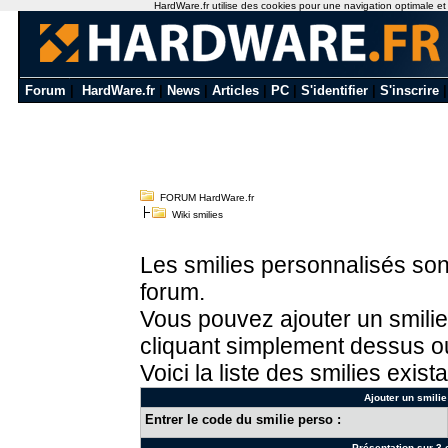
HardWare.fr utilise des cookies pour une navigation optimale et de
Forum
|
HardWare.fr
|
News
|
Articles
|
PC
|
S'identifier
|
S'inscrire
FORUM HardWare.fr
Wiki smilies
Les smilies personnalisés sont
forum.
Vous pouvez ajouter un smilie
cliquant simplement dessus ou
Voici la liste des smilies exista
Ajouter un smilie
Entrer le code du smilie perso :
Présentation sur 3