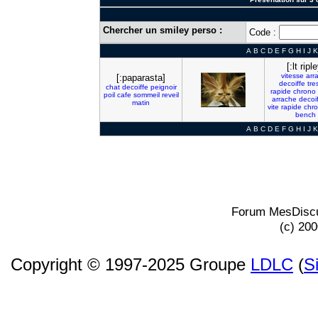
Chercher un smiley perso :
Code :
A
B
C
D
E
F
G
H
I
J
K
[:lt ripl
vitesse
arr
[:paparasta]
decoiffe
tre
chat
decoiffe
peignoir
rapide
chrono
poil
cafe
sommeil
reveil
arrache
decoi
matin
vite
rapide
chr
bench
A
B
C
D
E
F
G
H
I
J
K
Forum MesDiscu
(c) 20
Copyright © 1997-2025 Groupe
LDLC
(
S