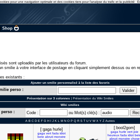
ookies pour une navigation optimale et des cookies tiers pour l'analyse du trafic et la publicité
E
|
Shop
isés sont uploadés par les utilisateurs du forum.
n smilie à votre interface de postage en cliquant simplement dessus ou en re
ies existants :
Ajouter un smilie personnalisé à la liste des favoris
milie perso :
Présentation sur 3 colonnes
|
Présentation du Wiki Smilies
Wiki smilies
 perso :
Code :
ou Mot(s) clé(s) :
A
B
C
D
E
F
G
H
I
J
K
L
M
N
O
P
Q
R
S
T
U
V
W
X
Y
Z
Autres
[:bool2gom]
[:gaga hurle]
gaga
hurle
vert
joie
gaga
vert
fada
idiot
heureux
fada
idiot
bet
bete
abruti
monstre
abruti
monstre
chose