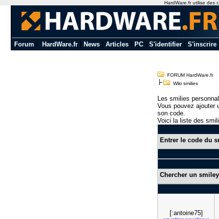
HardWare.fr utilise des c
Forum
|
HardWare.fr
|
News
|
Articles
|
PC
|
S'identifier
|
S'inscrire
FORUM HardWare.fr
Wiki smilies
Les smilies personnal
Vous pouvez ajouter u
son code.
Voici la liste des smil
Entrer le code du s
Chercher un smiley
[:antoine75]