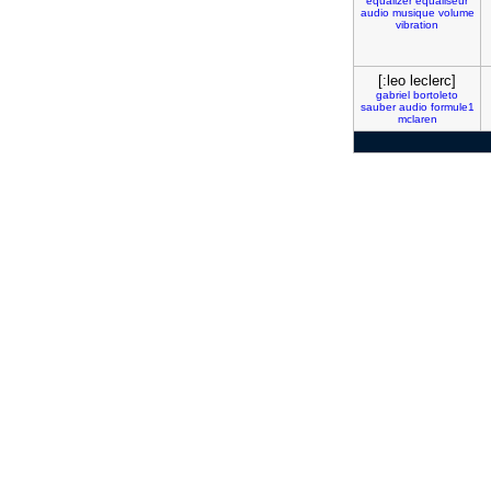
equalizer
equaliseur
audio
musique
volume
vibration
[:leo leclerc]
gabriel
bortoleto
sauber
audio
formule1
mclaren