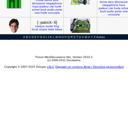
chose
dents
dino
dents
dino
dinosaure
dinosaure
megaphone
megaphone
haut
haut
parleur
crie
hurle
parleur
crie
hurle
schre
schrei
bruit
audio
porte
bruit
audio
porte
voix
voix
hurle
vuvuzela
vuvuzela
[:-patrick-:6]
casque
audio
frog
focal
utopia
triste
blase
A
B
C
D
E
F
G
H
I
J
K
L
M
N
O
P
Q
R
S
T
U
V
W
X
Y
Z
Autres
Forum MesDiscussions.Net
, Version 2010.2
(c) 2000-2011 Doctissimo
Copyright © 1997-2025 Groupe
LDLC
(
Signaler un contenu illicite / Données personnelles
)