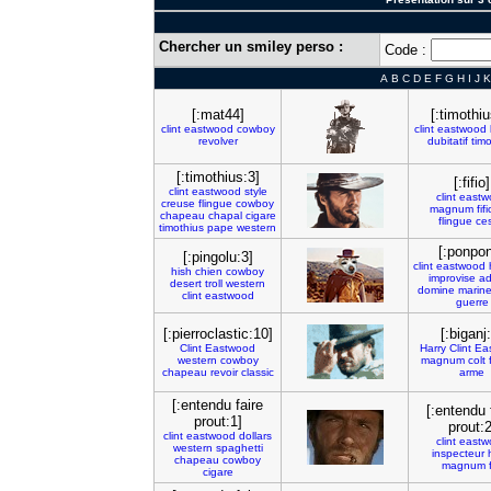
Chercher un smiley perso :
Code :
A
B
C
D
E
F
G
H
I
J
K
[:mat44]
[:timothiu
clint
eastwood
cowboy
clint
eastwood
revolver
dubitatif
tim
[:timothius:3]
[:fifio]
clint
eastwood
style
clint
eastw
creuse
flingue
cowboy
magnum
fifi
chapeau
chapal
cigare
flingue
ce
timothius
pape
western
[:ponpo
[:pingolu:3]
clint
eastwood
hish
chien
cowboy
improvise
ad
desert
troll
western
domine
marin
clint
eastwood
guerre
[:pierroclastic:10]
[:biganj
Clint
Eastwood
Harry
Clint
Ea
western
cowboy
magnum
colt
chapeau
revoir
classic
arme
[:entendu faire
[:entendu 
prout:1]
prout:2
clint
eastwood
dollars
clint
eastw
western
spaghetti
inspecteur
chapeau
cowboy
magnum
cigare