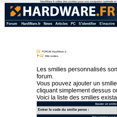
HardWare.fr utilise des cookies pour une navigation optimale et de
Forum
|
HardWare.fr
|
News
|
Articles
|
PC
|
S'identifier
|
S'inscrire
FORUM HardWare.fr
Wiki smilies
Les smilies personnalisés sont
forum.
Vous pouvez ajouter un smilie
cliquant simplement dessus ou
Voici la liste des smilies exista
Ajouter un smilie
Entrer le code du smilie perso :
Présentation sur 3