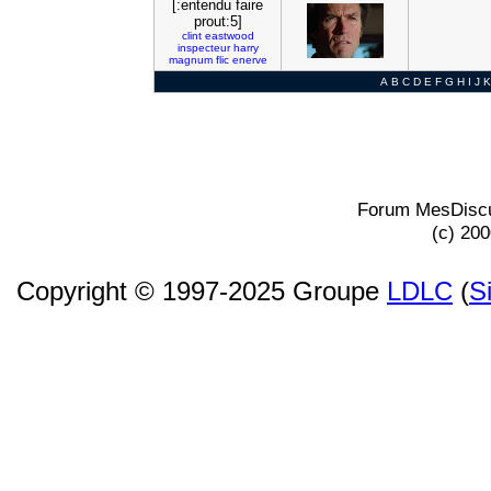
[:entendu faire
prout:5]
clint
eastwood
inspecteur
harry
magnum
flic
enerve
A
B
C
D
E
F
G
H
I
J
K
Forum MesDiscu
(c) 20
Copyright © 1997-2025 Groupe
LDLC
(
S