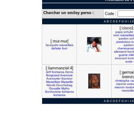
Chercher un smiley perso :
Code :
A
B
C
D
E
F
G
H
I
J
K
[:cisco1
papa
schultz
nein
marseillai
pardon
sch
[:mur-mur]
pasdutout
e
facepalm
marseillais
pardon
defaite
foot
chenesavai
allemand
boc
guerre
mili
innocent
hom
outre
[:liammanziel:4]
[:germa
Jeff
Kohlanta
Denis
Brogniard
Aventure
lorenzo
Aventurier
Survivor
christophe
ca
Marseillais
Marseille
marche
emm
Abrutit
Douchebag
macron
toulo
Gouaille
Mytho
marseilla
Bonhomme
kohlanta
kohlanta
A
B
C
D
E
F
G
H
I
J
K