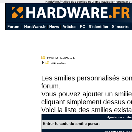
HardWare.fr utilise des cookies pour une navigation optimale et de
Forum
|
HardWare.fr
|
News
|
Articles
|
PC
|
S'identifier
|
S'inscrire
FORUM HardWare.fr
Wiki smilies
Les smilies personnalisés sont
forum.
Vous pouvez ajouter un smilie
cliquant simplement dessus ou
Voici la liste des smilies exista
Ajouter un smilie
Entrer le code du smilie perso :
Présentation sur 3