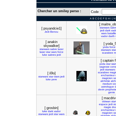
Chercher un smiley perso :
Code :
A
B
C
D
E
F
G
H
I
J
K
[:maitre_o
starwars
sabr
[:psyandcie1]
jedi
dark
vad
Jedi
Benou
wars
bataille
vador
darth
[:anakin
[:yoda_
skywalker]
yoda
force
starwars
sabre
lazer
starwars
star
laser
star
wars
force
scarabee
m
luke
sabres
jedi
[:captain 
yoda
star
war
sagesse
cons
jedi
starwars
scarabee
magi
[:i0lo]
enchanteur
starwars
star
wars
jedi
magicien
so
luke
pere
alchimie
alch
medium
vo
astrologue
o
devin
prophet
genie
[:macdriv
obiwan
sta
espace
jedi
st
magie
dru
[:grosbin]
enchanteur
luke
dark
vador
magicien
so
starwars
jedi
star
wars
alchimie
alch