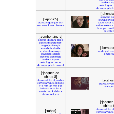
medium
vo
astrologue
o
devin
prophet
[:phonei
starwars
an
[:ephos:5]
skywalker
sta
starwars
gary
jedi
sith
sabre
laser
t
star
wars
force
obscure
traitre
violence
lave
yeux
oeil
sorceller
[:somberlainv:5]
obiwan
disparu
scred
discret
discretement
magie
jedi
magie
[:bernard
sorcellerie
druide
enchanteur
mage
lauda
jedi
me
magicien
sorcier
empereu
alchimie
alchimiste
medium
voyant
astrologue
oracle
devin
prophete
savant
[:jacques-ce-
chirac:8]
[:etahos
starwars
luke
skywalker
vomi
star
wars
episode
starwars
yod
VIII
huit
lait
milk
boit
wars
jed
boisson
what
fuck
movie
drunk
dafuck
dafuk
last
jedi
[:jacques
chirac:
starwars
luke
s
[:tahos]
vomi
star
wars