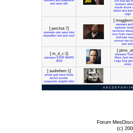
starwars
jedi
palpatine
VIII
huit
lait
mi
star
wars
sith
boisson
wha
movie
drunk
dafuk
last
jedi
rage
[:moggbomb
starwars
jedi
episode
real
[:perchut:7]
tacheron
disrup
starwars
star
wars
luke
roux
foire
mauv
skywalker
last
jedi
osef
troll
luke
ma
scenar
rian
j
star
war
[:pims_ut
[:m_d_c:1]
starwars
Yod
starwars
STAR
WARS
Wars
Jedi
tri
JEDI
Lego
frog
gre
pepe
[:audrehem:1]
vinnie
jedi
mind
tricks
benet
sourire
casquette
simplet
idiot
A
B
C
D
E
F
G
H
I
J
K
Forum MesDiscu
(c) 20