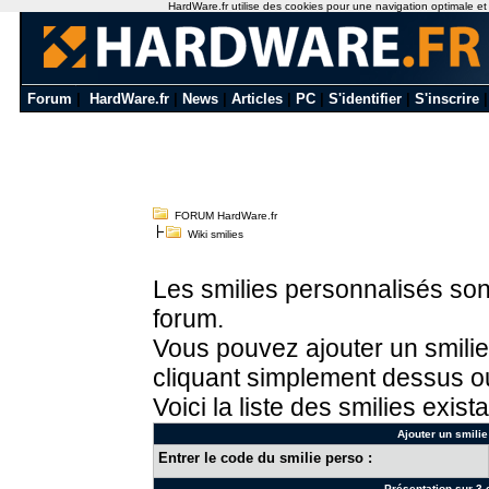
HardWare.fr utilise des cookies pour une navigation optimale et de
Forum
|
HardWare.fr
|
News
|
Articles
|
PC
|
S'identifier
|
S'inscrire
FORUM HardWare.fr
Wiki smilies
Les smilies personnalisés sont
forum.
Vous pouvez ajouter un smilie
cliquant simplement dessus ou
Voici la liste des smilies exista
Ajouter un smilie
Entrer le code du smilie perso :
Présentation sur 3