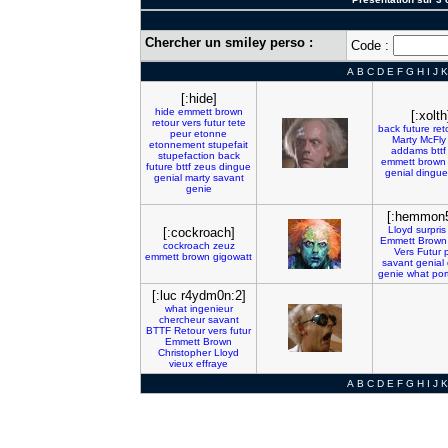
Chercher un smiley perso :
Code :
A
B
C
D
E
F
G
H
I
J
K
[:hide]
hide
emmett
brown
[:xolth
retour
vers
futur
tete
back
future
ret
peur
etonne
Marty
McFly
etonnement
stupefait
addams
bttf
stupefaction
back
emmett
brown
future
bttf
zeus
dingue
genial
dingue
genial
marty
savant
genie
[:hemmon5
Lloyd
surpris
[:cockroach]
Emmett
Brown
cockroach
zeuz
Vers
Futur
emmett
brown
gigowatt
savant
genial
genie
what
por
[:luc r4ydm0n:2]
what
ingenieur
chercheur
savant
BTTF
Retour
vers
futur
Emmett
Brown
Christopher
Lloyd
vieux
effraye
A
B
C
D
E
F
G
H
I
J
K