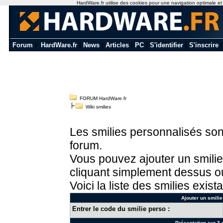
HardWare.fr utilise des cookies pour une navigation optimale et de
Forum
|
HardWare.fr
|
News
|
Articles
|
PC
|
S'identifier
|
S'inscrire
FORUM HardWare.fr
Wiki smilies
Les smilies personnalisés sont
forum.
Vous pouvez ajouter un smilie
cliquant simplement dessus ou
Voici la liste des smilies exista
Ajouter un smilie
Entrer le code du smilie perso :
Présentation sur 3