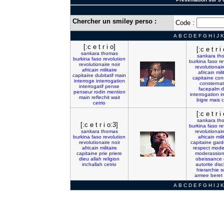
Chercher un smiley perso :
Code :
A
B
C
D
E
F
G
H
I
J
K
[:c e t r i o]
[:c e t r i
sankara
thomas
sankara
th
burkina
faso
revolution
burkina
faso
re
revolutionaire
noir
revolutionair
africain
militaire
africain
mili
capitaine
dubitatif
main
capitaine
con
interroge
interrogation
consternat
interrogatif
pense
facepalm
d
penseur
rodin
mention
interrogation
i
main
reflechit
wait
bigre
mais
c
cetrio
[:c e t r i
sankara
th
[:c e t r i o:3]
burkina
faso
re
sankara
thomas
revolutionair
burkina
faso
revolution
africain
mili
revolutionaire
noir
capitaine
gard
africain
militaire
respect
mode
capitaine
prie
priere
moderassio
dieu
allah
religion
obeissance
inchallah
cetrio
autorite
disc
hierarchie
s
armee
beret
A
B
C
D
E
F
G
H
I
J
K