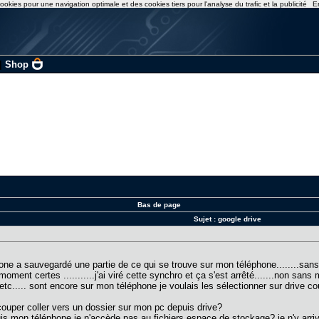
ookies pour une navigation optimale et des cookies tiers pour l'analyse du trafic et la publicité
E
|
Shop
Bas de page
Sujet :
google drive
e a sauvegardé une partie de ce qui se trouve sur mon téléphone........sans
ment certes ...........j'ai viré cette synchro et ça s'est arrêté.......non sans
..... sont encore sur mon téléphone je voulais les sélectionner sur drive coupe
couper coller vers un dossier sur mon pc depuis drive?
is mon téléphone je n'accède pas au fichiers espace de stockage? je n'y arriv