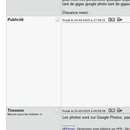
tant de gigas google photo tant de gigas 
D'avance merci
Publicité
Posté le 24-04-2025 à 17:09:21
Timoonn
Posté le 01-05-2025 à 09:59:08
Moune pour les intimes :o
Les photos sont sur Google Photos, pas
---------------
HFPonss
- Désactivez votre Adblock sur HFR - Déco