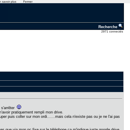
n savoir plus
Fermer
Recherche
2971 connectés
 s'arrêter
 m'avoir pratiquement rempli mon drive.
r puis coller sur mon ordi.......mais cela n'existe pas ou je ne l'ai pas
es que via mon pc fixe sur le téléphone ça m'indique juste google drive