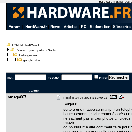
HardWare.fr utilise des c
Forum
|
HardWare.fr
|
News
|
Articles
|
PC
|
S'identifier
|
S'inscrire
FORUM HardWare.fr
Réseaux grand public / SoHo
Hébergement
google drive
Mot :
Pseudo :
Filtrer
Auteur
omega067
Posté le 24-04-2025 à 17:09:21
Bonjour
suite à une mauvaise manip mon téléphon
heureusement je l'ai remarqué après un mo
ne sachant pas si ces photos c=vidéos etc
trouvé.
qq pourrait me dire comment faire pour 
pour mon info personnelle pourquoi depu