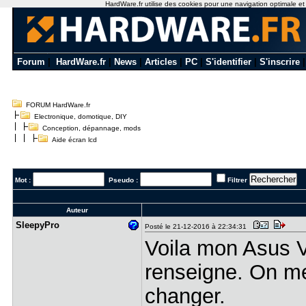
HardWare.fr utilise des cookies pour une navigation optimale et de
Forum
|
HardWare.fr
|
News
|
Articles
|
PC
|
S'identifier
|
S'inscrire
FORUM HardWare.fr
Electronique, domotique, DIY
Conception, dépannage, mods
Aide écran lcd
Mot :
Pseudo :
Filtrer
Auteur
SleepyPro
Posté le 21-12-2016 à 22:34:31
Voila mon Asus 
renseigne. On me 
changer.