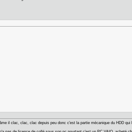
l'âme il clac, clac, clac depuis peu donc c'est la partie mécanique du HDD qui 
n'a pas de licence de collé sous son pc pourtant c'est un PC VAIO, acheté chez