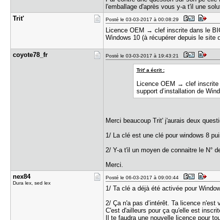
l'emballage d'après vous y-a t'il une sol
Trit'
Posté le 03-03-2017 à 00:08:29
Licence OEM → clef inscrite dans le BIO
Windows 10 (à récupérer depuis le site 
coyote78_f​r
Posté le 03-03-2017 à 19:43:21
Trit' a écrit :
Licence OEM → clef inscrite 
support d’installation de Win
Merci beaucoup Trit' j'aurais deux quest
1/ La clé est une clé pour windows 8 pui
2/ Y-a t'il un moyen de connaitre le N° d
Merci.
nex84
Posté le 06-03-2017 à 09:00:44
Dura lex, sed lex
1/ Ta clé a déjà été activée pour Window
2/ Ça n'a pas d’intérêt. Ta licence n'est
C'est d'ailleurs pour ça qu'elle est inscr
Il te faudra une nouvelle licence pour t