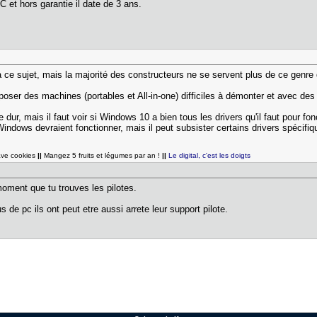
PC et hors garantie il date de 3 ans.
à ce sujet, mais la majorité des constructeurs ne se servent plus de ce genr
oser des machines (portables et All-in-one) difficiles à démonter et avec des
dur, mais il faut voir si Windows 10 a bien tous les drivers qu'il faut pour fon
ndows devraient fonctionner, mais il peut subsister certains drivers spécifiqu
ave cookies
||
Mangez 5 fruits et légumes par an !
||
Le digital, c'est les doigts
 moment que tu trouves les pilotes.
 de pc ils ont peut etre aussi arrete leur support pilote.