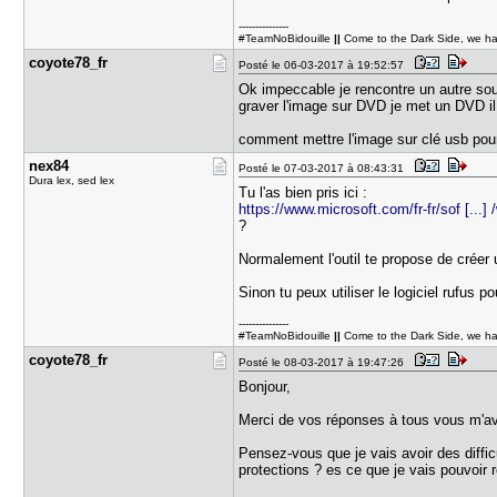
---------------
#TeamNoBidouille
||
Come to the Dark Side, we h
coyote78_f​r
Posté le 06-03-2017 à 19:52:57
Ok impeccable je rencontre un autre sou
graver l'image sur DVD je met un DVD il g
comment mettre l'image sur clé usb pour 
nex84
Posté le 07-03-2017 à 08:43:31
Dura lex, sed lex
Tu l'as bien pris ici :
https://www.microsoft.com/fr-fr/sof [...]
?
Normalement l'outil te propose de créer
Sinon tu peux utiliser le logiciel rufus po
---------------
#TeamNoBidouille
||
Come to the Dark Side, we h
coyote78_f​r
Posté le 08-03-2017 à 19:47:26
Bonjour,
Merci de vos réponses à tous vous m'avez
Pensez-vous que je vais avoir des diffi
protections ? es ce que je vais pouvoir