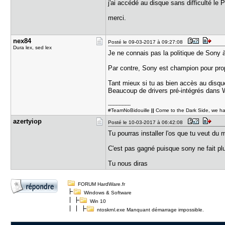
j'ai accédé au disque sans difficulté le 
merci.
nex84
Posté le 09-03-2017 à 09:27:08
Dura lex, sed lex
Je ne connais pas la politique de Sony 
Par contre, Sony est champion pour prop
Tant mieux si tu as bien accès au disque 
Beaucoup de drivers pré-intégrés dans Wi
---------------
#TeamNoBidouille
||
Come to the Dark Side, we h
azertyiop
Posté le 10-03-2017 à 06:42:08
Tu pourras installer l'os que tu veut du
C'est pas gagné puisque sony ne fait plus
Tu nous diras
FORUM HardWare.fr
Windows & Software
Win 10
ntoskrnl.exe Manquant démarrage impossible.