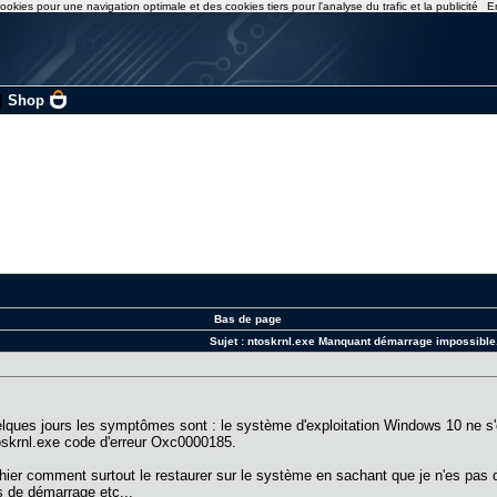
ookies pour une navigation optimale et des cookies tiers pour l'analyse du trafic et la publicité
E
|
Shop
Bas de page
Sujet :
ntoskrnl.exe Manquant démarrage impossible
ues jours les symptômes sont : le système d'exploitation Windows 10 ne s'ouv
rnl.exe code d'erreur Oxc0000185.
ichier comment surtout le restaurer sur le système en sachant que je n'es pa
s de démarrage etc...