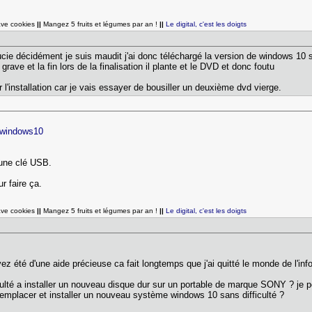
ave cookies
||
Mangez 5 fruits et légumes par an !
||
Le digital, c'est les doigts
cie décidément je suis maudit j'ai donc téléchargé la version de windows 10 s
rave et la fin lors de la finalisation il plante et le DVD et donc foutu
l'installation car je vais essayer de bousiller un deuxième dvd vierge.
 /windows10
 une clé USB.
ur faire ça.
ave cookies
||
Mangez 5 fruits et légumes par an !
||
Le digital, c'est les doigts
 été d'une aide précieuse ca fait longtemps que j'ai quitté le monde de l'inf
culté a installer un nouveau disque dur sur un portable de marque SONY ? je 
 remplacer et installer un nouveau système windows 10 sans difficulté ?