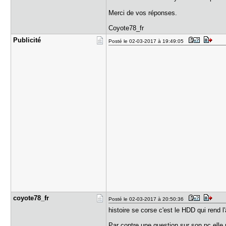
Merci de vos réponses.
Coyote78_fr
Publicité
Posté le 02-03-2017 à 19:49:05
coyote78_f​r
Posté le 02-03-2017 à 20:50:36
histoire se corse c'est le HDD qui rend 
Par contre une question sur son pc elle 