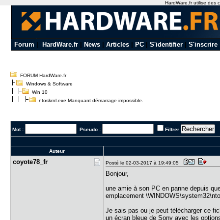
HardWare.fr utilise des c
Forum
|
HardWare.fr
|
News
|
Articles
|
PC
|
S'identifier
|
S'inscrire
FORUM HardWare.fr
Windows & Software
Win 10
ntoskrnl.exe Manquant démarrage impossible.
Mot :
Pseudo :
Filtrer
Auteur
coyote78_f​r
Posté le 02-03-2017 à 19:49:05
Bonjour,
une amie à son PC en panne depuis quelq
emplacement \WINDOWS\system32\ntosk
Je sais pas ou je peut télécharger ce f
un écran bleue de Sony avec les option