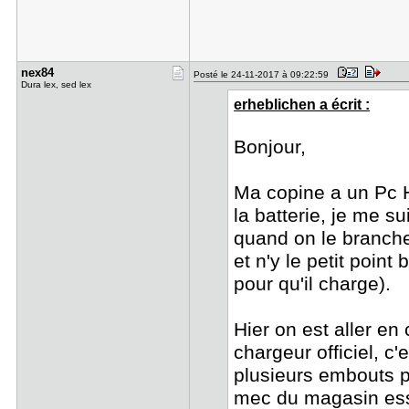
nex84
Posté le 24-11-2017 à 09:22:59
Dura lex, sed lex
erheblichen a écrit :
Bonjour,
Ma copine a un Pc 
la batterie, je me s
quand on le branche
et n'y le petit poin
pour qu'il charge).
Hier on est aller e
chargeur officiel, c
plusieurs embouts po
mec du magasin essa