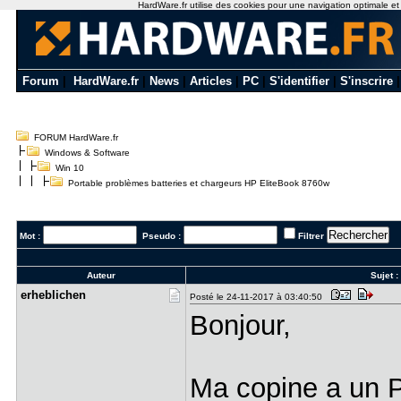
HardWare.fr utilise des cookies pour une navigation optimale et de
Forum
|
HardWare.fr
|
News
|
Articles
|
PC
|
S'identifier
|
S'inscrire
FORUM HardWare.fr
Windows & Software
Win 10
Portable problèmes batteries et chargeurs HP EliteBook 8760w
Mot :
Pseudo :
Filtrer
Auteur
Sujet 
erhebliche​n
Posté le 24-11-2017 à 03:40:50
Bonjour,
Ma copine a un 