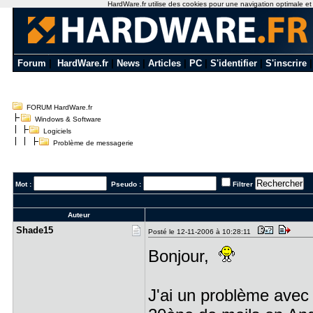
HardWare.fr utilise des cookies pour une navigation optimale et de
Forum
|
HardWare.fr
|
News
|
Articles
|
PC
|
S'identifier
|
S'inscrire
FORUM HardWare.fr
Windows & Software
Logiciels
Problème de messagerie
Mot :
Pseudo :
Filtrer
Auteur
Shade15
Posté le 12-11-2006 à 10:28:11
Bonjour,
J'ai un problème avec