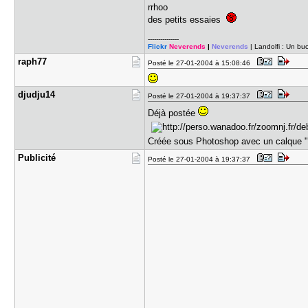
rrhoo
des petits essaies
---------------
Flickr
Neverends
|
Neverends
| Landolfi : Un b
raph77
Posté le 27-01-2004 à 15:08:46
djudju14
Posté le 27-01-2004 à 19:37:37
Déjà postée
Créée sous Photoshop avec un calque "d
Publicité
Posté le 27-01-2004 à 19:37:37