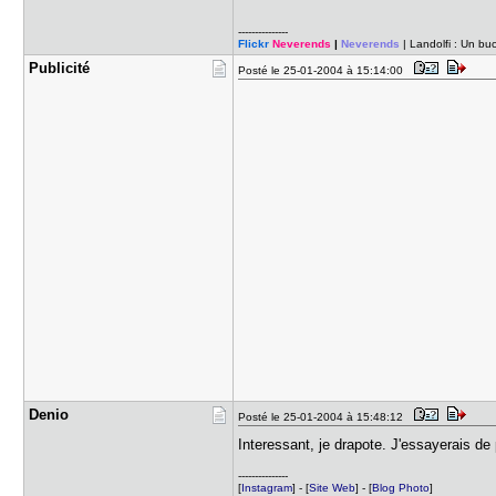
---------------
Flickr
Neverends
|
Neverends
| Landolfi : Un b
Publicité
Posté le 25-01-2004 à 15:14:00
Denio
Posté le 25-01-2004 à 15:48:12
Interessant, je drapote. J'essayerais de
---------------
[
Instagram
] - [
Site Web
] - [
Blog Photo
]