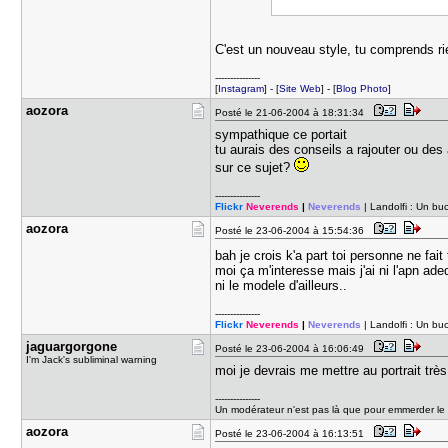
C'est un nouveau style, tu comprends rie
---------------
[
Instagram
] - [
Site Web
] - [
Blog Photo
]
aozora
Posté le 21-06-2004 à 18:31:34
sympathique ce portait
tu aurais des conseils a rajouter ou des
sur ce sujet?
---------------
Flickr
Neverends
|
Neverends
| Landolfi : Un b
aozora
Posté le 23-06-2004 à 15:54:36
bah je crois k'a part toi personne ne fai
moi ça m'interesse mais j'ai ni l'apn ade
ni le modele d'ailleurs..
---------------
Flickr
Neverends
|
Neverends
| Landolfi : Un b
jaguargorg​one
Posté le 23-06-2004 à 16:06:49
I'm Jack's subliminal warning
moi je devrais me mettre au portrait trè
---------------
Un modérateur n'est pas là que pour emmerder le 
aozora
Posté le 23-06-2004 à 16:13:51