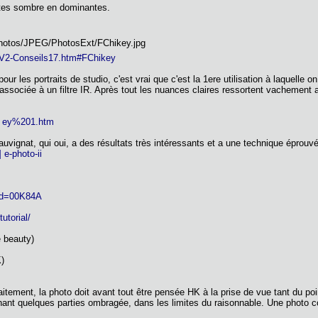
ntes sombre en dominantes.
t/V2-Conseils17.htm#FChikey
our les portraits de studio, c'est vrai que c'est la 1ere utilisation à laquelle
ssociée à un filtre IR. Après tout les nuances claires ressortent vachement
.] ey%201.htm
auvignat, qui oui, a des résultats très intéressants et a une technique éprouvé
 e-photo-ii
 _id=00K84A
utorial/
e beauty)
K)
aitement, la photo doit avant tout être pensée HK à la prise de vue tant du po
ant quelques parties ombragée, dans les limites du raisonnable. Une photo con