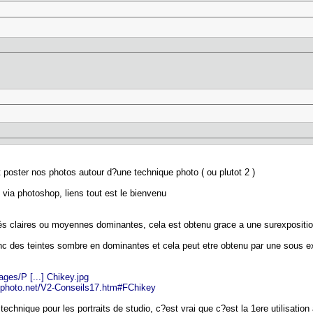
et poster nos photos autour d?une technique photo ( ou plutot 2 )
via photoshop, liens tout est le bienvenu
és claires ou moyennes dominantes, cela est obtenu grace a une surexpositi
 des teintes sombre en dominantes et cela peut etre obtenu par une sous e
ges/P [...] Chikey.jpg
nphoto.net/V2-Conseils17.htm#FChikey
 technique pour les portraits de studio, c?est vrai que c?est la 1ere utilisati