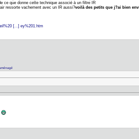
 ce que donne cette technique associé à un filtre IR
lair ressorte vachement avec un IR aussi?
voilà des petits que j?ai bien env
eil%20 [...] ey%201.htm
 aménagé
?