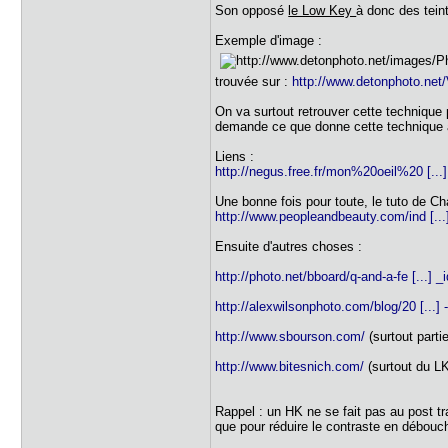
Son opposé
le Low Key
à donc des tei
Exemple d'image :
trouvée sur :
http://www.detonphoto.ne
On va surtout retrouver cette technique p
demande ce que donne cette technique a
Liens :
http://negus.free.fr/mon%20oeil%20 [..
Une bonne fois pour toute, le tuto de Ch
http://www.peopleandbeauty.com/ind [...]
Ensuite d'autres choses :
http://photo.net/bboard/q-and-a-fe [...]
http://alexwilsonphoto.com/blog/20 [...] -t
http://www.sbourson.com/
(surtout parti
http://www.bitesnich.com/
(surtout du L
Rappel : un HK ne se fait pas au post tr
que pour réduire le contraste en débouch