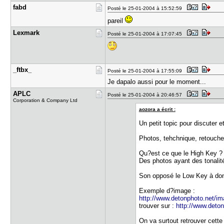
fabd
Posté le 25-01-2004 à 15:52:59
pareil
Lexmark
Posté le 25-01-2004 à 17:07:45
_ftbx_
Posté le 25-01-2004 à 17:55:09
Je dapalo aussi pour le moment...
APLC
Posté le 25-01-2004 à 20:46:57
Corporation & Company Ltd
aozora a écrit :
Un petit topic pour discuter 
Photos, tehchnique, retouche 
Qu?est ce que le High Key ?
Des photos ayant des tonalit
Son opposé le Low Key à donc
Exemple d?image :
http://www.detonphoto.net/ima
trouver sur :
http://www.deto
On va surtout retrouver cette