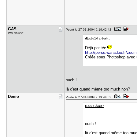
GAS
Posté le 27-01-2004 à 19:42:42
Wifi filaire©
djudju14 a écrit :
Déjà postée
http://perso.wanadoo.fr/zoomn
Créée sous Photoshop avec u
ouch !
là c'est quand même too much non?
Denio
Posté le 27-01-2004 à 19:44:32
GAS a écrit :
ouch !
là c'est quand même too mu