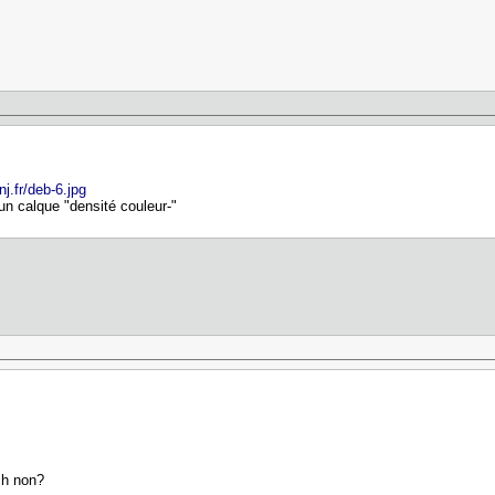
j.fr/deb-6.jpg
n calque "densité couleur-"
ch non?