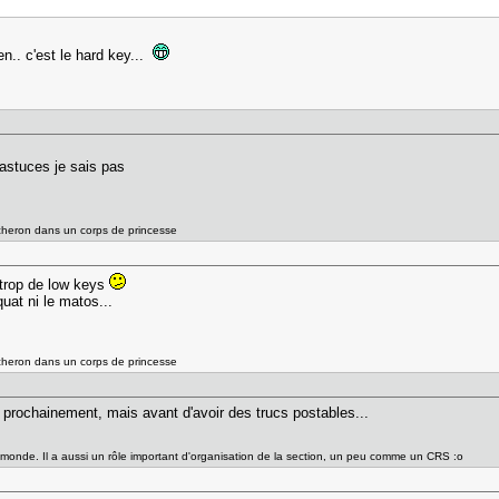
n.. c'est le hard key...
 astuces je sais pas
ucheron dans un corps de princesse
t trop de low keys
quat ni le matos...
ucheron dans un corps de princesse
s prochainement, mais avant d'avoir des trucs postables...
monde. Il a aussi un rôle important d'organisation de la section, un peu comme un CRS :o