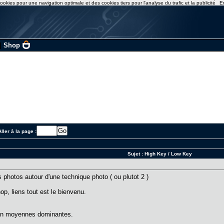
ookies pour une navigation optimale et des cookies tiers pour l'analyse du trafic et la publicité
E
|
Shop
ller à la page :
Sujet :
High Key / Low Key
s photos autour d'une technique photo ( ou plutot 2 )
p, liens tout est le bienvenu.
 en moyennes dominantes.