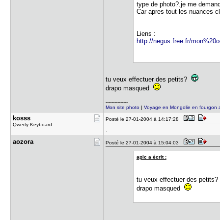
type de photo?.je me demande
Car apres tout les nuances c
Liens :
http://negus.free.fr/mon%20o
tu veux effectuer des petits?
drapo masqued
---------------
Mon site photo
|
Voyage en Mongolie en fourgon
kosss
Posté le 27-01-2004 à 14:17:28
Qwerty Keyboard
.
aozora
Posté le 27-01-2004 à 15:04:03
aplc a écrit :
tu veux effectuer des petits
drapo masqued