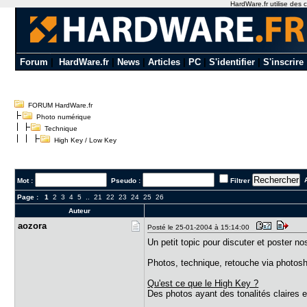
HardWare.fr utilise des c
Forum
|
HardWare.fr
|
News
|
Articles
|
PC
|
S'identifier
|
S'inscrire
FORUM HardWare.fr
Photo numérique
Technique
High Key / Low Key
A
Mot :
Pseudo :
Filtrer
Page :
1
2
3
4
5
..
21
22
23
24
25
26
Auteur
aozora
Posté le 25-01-2004 à 15:14:00
Un petit topic pour discuter et poster no
Photos, technique, retouche via photosho
Qu'est ce que le High Key ?
Des photos ayant des tonalités claires