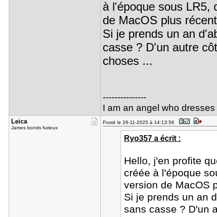
à l'époque sous LR5, q
de MacOS plus récent
Si je prends un an d'a
casse ? D'un autre côté
choses ...
---------------
I am an angel who dresses 
Leica
Posté le 26-11-2025 à 14:13:56
James bonds furieux
Ryo357 a écrit :
Hello, j'en profite q
créée à l'époque so
version de MacOS p
Si je prends un an d
sans casse ? D'un au