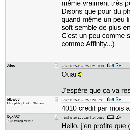
même vraiment très p
Disons que pour du pho
quand même un peu limi
soft semble de plus en
C'est un peu comme s'i
comme Affinity...)
Jileo
Posté le 25-11-2025 à 21:38:04
Ouai
J'espère que ça va re
btbw03
Posté le 25-11-2025 à 23:07:23
Ailurophile plutôt qu'Humain
4010 credit par mois 
Ryo357
Posté le 26-11-2025 à 14:09:52
Pure fraking Metal !
Hello, j'en profite que