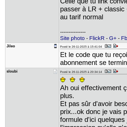
Celle que tu link conv
passer à LR + classi
au tarif normal
---------------
Site photo
-
FlickR
-
G+
-
F
Jileo
Posté le 26-11-2025 à 15:41:04
Et le code que tu reçoi
abonnement se termin
sloubi
Posté le 26-11-2025 à 20:34:14
Ah oui effectivement ç
plus.
Et pas sûr d'avoir bes
prix...ok donc je vais pa
formule d'ici quelques