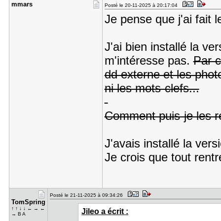
mmars
Posté le 20-11-2025 à 20:17:04
Je pense que j'ai fait 
J'ai bien installé la v
m'intéresse pas.
Par c
dd externe et les phot
ni les mots-clefs...
Comment puis-je les r
J'avais installé la vers
Je crois que tout rentr
Posté le 21-11-2025 à 09:34:26
TomSpring
↑ ↑ ↓ ↓ ← → ←
Jileo a écrit :
→ B A