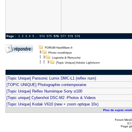
Page :
1
2
3
4
5
..
574
575
576
577
578
579
FORUM HardWare.fr
Photo numérique
Logiciels & Retouche
[Topic Unique] Adobe Lightroom
[Topic Unique] Pansonic Lumix DMC-L1 (reflex num)
[TOPIC UNIQUE] Photographie contemporaine
[Topic Unique] Reflex Numérique Sony α100
[Topic unique] Cybershot DSC-M2 -Photos & Videos
[Topic Unique] Kodak V610 (new + zoom optique 10x)
Plus de sujets relat
Forum MesDi
(c)
Page gé