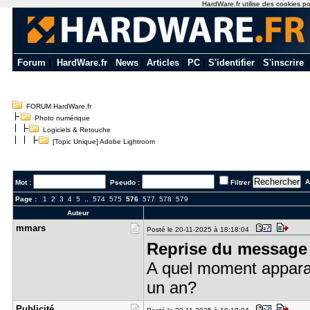
HardWare.fr utilise des cookies pou
Forum
|
HardWare.fr
|
News
|
Articles
|
PC
|
S'identifier
|
S'inscrire
FORUM HardWare.fr
Photo numérique
Logiciels & Retouche
[Topic Unique] Adobe Lightroom
Al
Mot :
Pseudo :
Filtrer
Page :
1
2
3
4
5
..
574
575
576
577
578
579
Auteur
mmars
Posté le 20-11-2025 à 18:18:04
Reprise du message 
A quel moment appara
un an?
Publicité