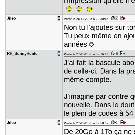
l'impression qu'elle 
Jileo
Posté le 26-11-2025 à 22:30:46
Non tu l'ajoutes sur t
Tu peux même en ajoute
années
RH_BunnyHu​nter
Posté le 27-11-2025 à 09:16:11
J'ai fait la bascule ab
de celle-ci. Dans la pr
même compte.
J'imagine par contre q
nouvelle. Dans le doute
le plein de codes à 5
Jileo
Posté le 27-11-2025 à 09:50:52
De 20Go à 1To ça ne s'