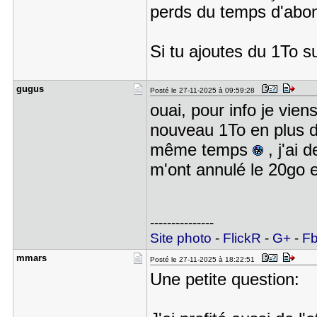
perds du temps d'abo
Si tu ajoutes du 1To 
gugus
Posté le 27-11-2025 à 09:59:28
ouai, pour info je vien
nouveau 1To en plus d
même temps
, j'ai 
m'ont annulé le 20go e
---------------
Site photo
-
FlickR
-
G+
-
F
mmars
Posté le 27-11-2025 à 18:22:51
Une petite question: