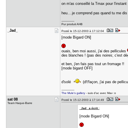
on m'as conseillé la Tmax pour l'instant
heu....je comprend pas quand tu me di
---------------
Pur produit AHB
_Jad_
Posté le 15-12-2003 à 17:12:04
[mode Bigard ON]
ouais, ben moi aussi, j'ai des pellicules
des blanches ! (pas des noires; c'est d
et ben, j'en fais pas tout un fromage !!
[mode bigard OFF]
d'solé
(d't'façon, j'ai pas de pellic
---------------
The Mule's gallery
- suis d'ac avec Mav :o
sat 08
Posté le 15-12-2003 à 17:14:49
Team Haque-Barre
_Jad_ a écrit :
[mode Bigard ON]