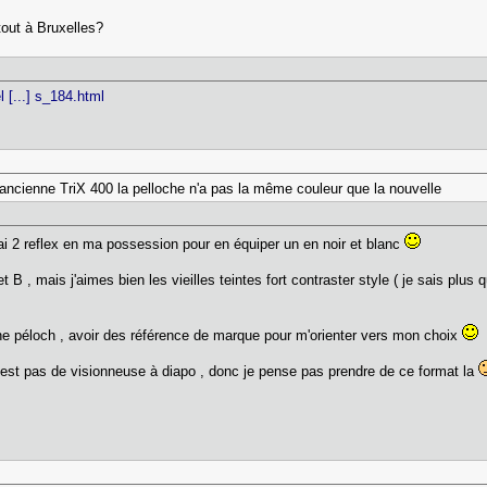
tout à Bruxelles?
 [...] s_184.html
e ancienne TriX 400 la pelloche n'a pas la même couleur que la nouvelle
j'ai 2 reflex en ma possession pour en équiper un en noir et blanc
t B , mais j'aimes bien les vieilles teintes fort contraster style ( je sais plus 
 une péloch , avoir des référence de marque pour m'orienter vers mon choix
n'est pas de visionneuse à diapo , donc je pense pas prendre de ce format la