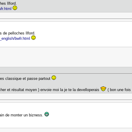
es Ilford.
fr.html
 de pelloches Ilford.
_english/bwfr.html
res classique et passe partout
 cher et résultat moyen ) envoie moi la je te la develloperais
( bon une fois
rain de monter un bizness.