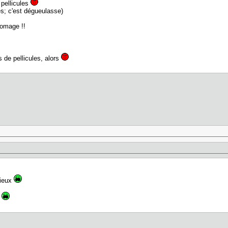
 pellicules
es; c'est dégueulasse)
fromage !!
as de pellicules, alors
rieux
t