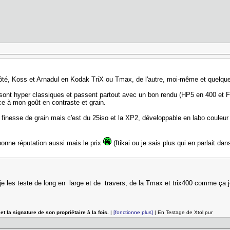
 côté, Koss et Arnadul en Kodak TriX ou Tmax, de l'autre, moi-même et quelques
 sont hyper classiques et passent partout avec un bon rendu (HP5 en 400 et 
ce à mon goût en contraste et grain.
 finesse de grain mais c'est du 25iso et la XP2, développable en labo couleu
bonne réputation aussi mais le prix
(ftikai ou je sais plus qui en parlait dan
t je les teste de long en large et de travers, de la Tmax et trix400 comme ça j
et la signature de son propriétaire à la fois.
|
[fonctionne plus]
| En Testage de Xtol pur