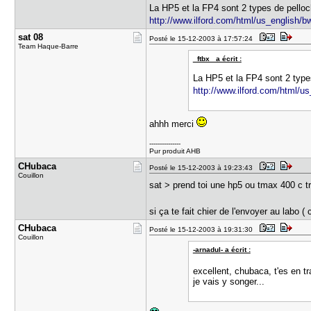
La HP5 et la FP4 sont 2 types de pelloch
http://www.ilford.com/html/us_english/bw
sat 08
Posté le 15-12-2003 à 17:57:24
Team Haque-Barre
_ftbx_ a écrit :
La HP5 et la FP4 sont 2 types
http://www.ilford.com/html/us
ahhh merci
---------------
Pur produit AHB
CHubaca
Posté le 15-12-2003 à 19:23:43
Couillon
sat > prend toi une hp5 ou tmax 400 c t
si ça te fait chier de l'envoyer au labo (
CHubaca
Posté le 15-12-2003 à 19:31:30
Couillon
-arnadul- a écrit :
excellent, chubaca, t'es en t
je vais y songer...