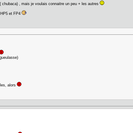
 ( chubaca) , mais je voulais connaitre un peu + les autres
s HP5 et FP4
égueulasse)
ules, alors