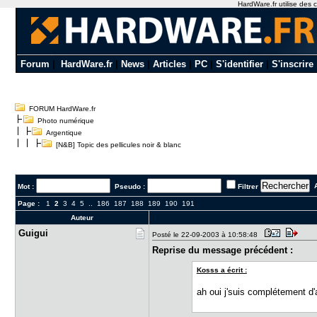
HardWare.fr utilise des c
Forum
|
HardWare.fr
|
News
|
Articles
|
PC
|
S'identifier
|
S'inscrire
FORUM HardWare.fr
Photo numérique
Argentique
[N&B] Topic des pellicules noir & blanc
A
Mot :
Pseudo :
Filtrer
Page :
1
2
3
4
5
..
186
187
188
189
190
191
Auteur
Guigui
Posté le 22-09-2003 à 10:58:48
Reprise du message précédent :
Kosss a écrit :
ah oui j'suis complétement d'