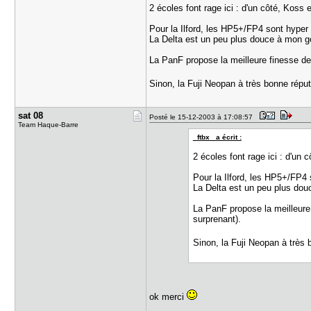
2 écoles font rage ici : d'un côté, Koss
Pour la Ilford, les HP5+/FP4 sont hype
La Delta est un peu plus douce à mon go
La PanF propose la meilleure finesse de
Sinon, la Fuji Neopan à très bonne réput
sat 08
Posté le 15-12-2003 à 17:08:57
Team Haque-Barre
_ftbx_ a écrit :
2 écoles font rage ici : d'un
Pour la Ilford, les HP5+/FP4
La Delta est un peu plus dou
La PanF propose la meilleure
surprenant).
Sinon, la Fuji Neopan à très 
ok merci