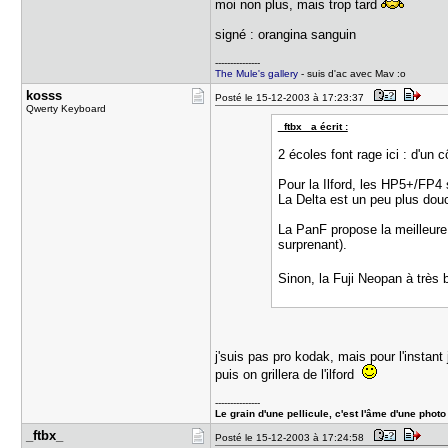
moi non plus, mais trop tard
signé : orangina sanguin
---------------
The Mule's gallery
- suis d'ac avec Mav :o
kosss
Posté le 15-12-2003 à 17:23:37
Qwerty Keyboard
_ftbx_ a écrit :
2 écoles font rage ici : d'un
Pour la Ilford, les HP5+/FP4
La Delta est un peu plus dou
La PanF propose la meilleure
surprenant).
Sinon, la Fuji Neopan à très 
j'suis pas pro kodak, mais pour l'instan
puis on grillera de l'ilford
---------------
Le grain d'une pellicule, c'est l'âme d'une photo 
_ftbx_
Posté le 15-12-2003 à 17:24:58