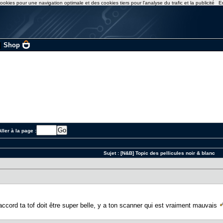
ookies pour une navigation optimale et des cookies tiers pour l'analyse du trafic et la publicité
E
|
Shop
ller à la page :
Sujet :
[N&B] Topic des pellicules noir & blanc
accord ta tof doit être super belle, y a ton scanner qui est vraiment mauvais