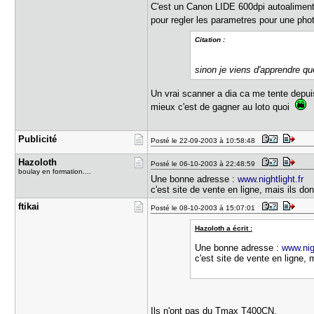
C'est un Canon LIDE 600dpi autoalimente 
pour regler les parametres pour une ph
Citation :
sinon je viens d'apprendre q
Un vrai scanner a dia ca me tente depu
mieux c'est de gagner au loto quoi
Publicité
Posté le 22-09-2003 à 10:58:48
Hazoloth
Posté le 06-10-2003 à 22:48:59
boulay en formation....
Une bonne adresse :
www.nightlight.fr
c'est site de vente en ligne, mais ils do
ftikai
Posté le 08-10-2003 à 15:07:01
Hazoloth a écrit :
Une bonne adresse :
www.nigh
c'est site de vente en ligne,
Ils n'ont pas du Tmax T400CN.