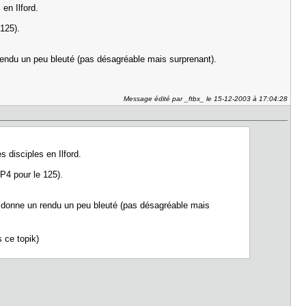
en Ilford.
e 125).
rendu un peu bleuté (pas désagréable mais surprenant).
Message édité par _ftbx_ le 15-12-2003 à 17:04:28
 disciples en Ilford.
FP4 pour le 125).
r donne un rendu un peu bleuté (pas désagréable mais
s ce topik)