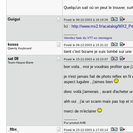
Quelqu'un sait où on peut le trouver, sur
Guigui
Posté le 08-10-2003 à 16:19:28
Ici :
http://www.mx2.fr/acatalog/MX2_Pel
---------------
Viendez faire du VTT en montagne
kosss
Posté le 06-12-2003 à 15:31:22
Qwerty Keyboard
tient c'est bizarre je suis tombé sur un
sat 08
Posté le 15-12-2003 à 16:23:07
Team Haque-Barre
bon voila , moi je voudrais profiter que 
je n'est jamais fait de photo reflex en N e
aspect lugubre , j'aimes bien
donc voilà j'aimerais , avant d'acheter
ahh oui , j'ai un scann mais pas top et 
merci de m'éclairer
---------------
Pur produit AHB
_ftbx_
Posté le 15-12-2003 à 17:02:14