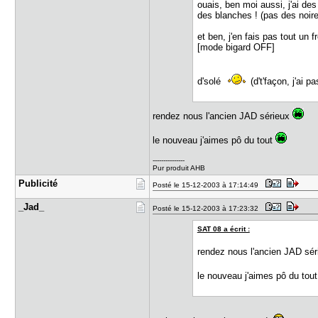
ouais, ben moi aussi, j'ai des
des blanches ! (pas des noir
et ben, j'en fais pas tout un 
[mode bigard OFF]
d'solé
(d't'façon, j'ai p
rendez nous l'ancien JAD sérieux
le nouveau j'aimes pô du tout
---------------
Pur produit AHB
Publicité
Posté le 15-12-2003 à 17:14:49
_Jad_
Posté le 15-12-2003 à 17:23:32
SAT 08 a écrit :
rendez nous l'ancien JAD sé
le nouveau j'aimes pô du tou