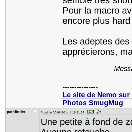
semble très short
Pour la macro av
encore plus hard 
Les adeptes des 
apprécierons, ma
Messa
---------------
Le site de Nemo sur 
Photos SmugMug
pathfinder
Posté le 06-08-2014 à 19:11:24
Une petite à fond de 