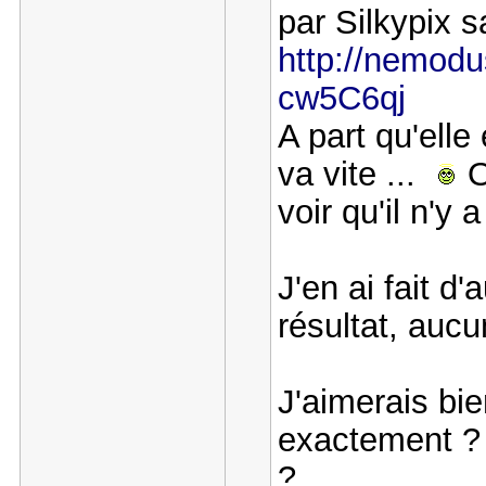
par Silkypix
http://nemodu
cw5C6qj
A part qu'elle
va vite ...
O
voir qu'il n'y
J'en ai fait d'
résultat, auc
J'aimerais bie
exactement ? 
?