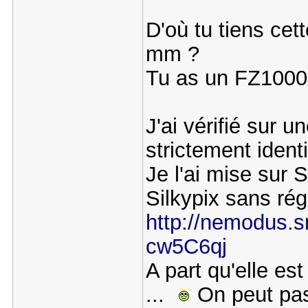
D'où tu tiens cet
mm ?
Tu as un FZ1000,
J'ai vérifié sur 
strictement iden
Je l'ai mise sur
Silkypix sans r
http://nemodus.s
cw5C6qj
A part qu'elle es
...
On peut passe