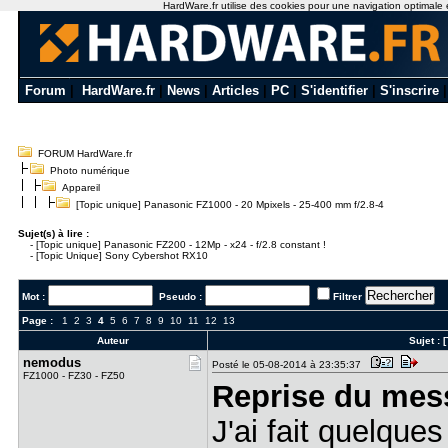
HardWare.fr utilise des cookies pour une navigation optimale et 
Forum
|
HardWare.fr
|
News
|
Articles
|
PC
|
S'identifier
|
S'inscrire
FORUM HardWare.fr
Photo numérique
Appareil
[Topic unique] Panasonic FZ1000 - 20 Mpixels - 25-400 mm f/2.8-4
Sujet(s) à lire :
-
[Topic unique] Panasonic FZ200 - 12Mp - x24 - f/2.8 constant !
-
[Topic Unique] Sony Cybershot RX10
Mot :
Pseudo :
Filtrer
Page :
1
2
3
4
5
6
7
8
9
10
11
12
13
Auteur
Sujet :
[
nemodus
Posté le 05-08-2014 à 23:35:37
FZ1000 - FZ30 - FZ50
Reprise du mes
J'ai fait quelques