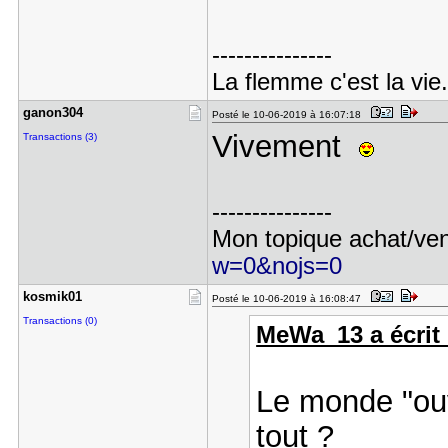
---------------
La flemme c'est la vie.
ganon304
Posté le 10-06-2019 à 16:07:18
Vivement
Transactions (3)
---------------
Mon topique achat/ve
w=0&nojs=0
kosmik01
Posté le 10-06-2019 à 16:08:47
Transactions (0)
MeWa_13 a écrit 
Le monde "ouv
tout ?