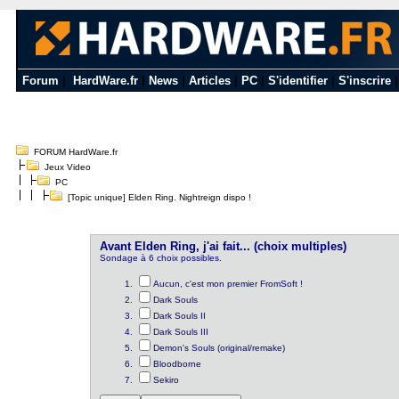
Forum
|
HardWare.fr
|
News
|
Articles
|
PC
|
S'identifier
|
S'inscrire
FORUM HardWare.fr
Jeux Video
PC
[Topic unique] Elden Ring. Nightreign dispo !
Avant Elden Ring, j'ai fait... (choix multiples)
Sondage à 6 choix possibles.
Aucun, c'est mon premier FromSoft !
Dark Souls
Dark Souls II
Dark Souls III
Demon's Souls (original/remake)
Bloodborne
Sekiro