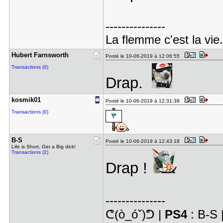
---------------
La flemme c'est la vie.
Hubert Far​nsworth
Posté le 10-06-2019 à 12:06:55
Transactions (0)
Drap.
kosmik01
Posté le 10-06-2019 à 12:31:38
Transactions (0)
B-S
Posté le 10-06-2019 à 12:43:18
Life is Short, Get a Big dick!
Transactions (2)
Drap !
---------------
ᕦ(ò_óˇ)ᕤ |
PS4
: B-S 