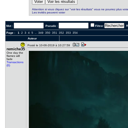
Attention si vous cliquez sur "voir les résultats" vous ne pourrez plus vote
Les invités peuvent voter
Al
Mot :
Pseudo :
Filtrer
Page :
1
2
3
4
5
..
349
350
351
352
353
354
Auteur
Posté le 10-06-2019 à 10:27:59
remiche35
One day the
flames will
fade
Transactions
(0)