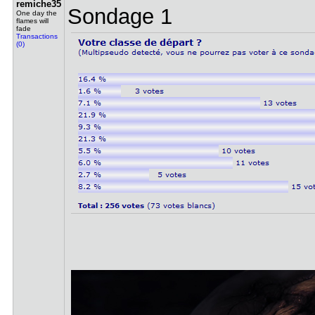
remiche35
Sondage 1
One day the
flames will
fade
Transactions
(0)