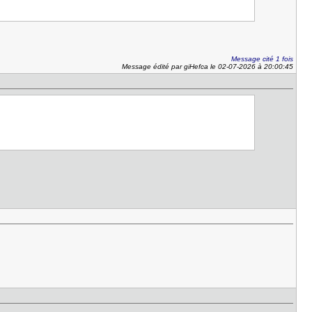
Message cité 1 fois
Message édité par giHefca le 02-07-2026 à 20:00:45