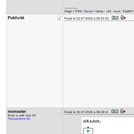
---------------
Origin / PSN /
Steam
/ Uplay : x1fr - bnet : Fab#2
Publicité
Posté le 02-07-2026 à 08:25:52
memaster
Posté le 02-07-2026 à 08:29:11
M.arc a volé mon 62
Transactions (0)
x1fr a écrit :