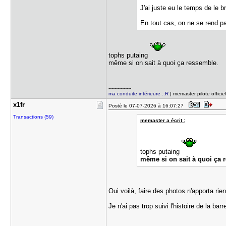
J'ai juste eu le temps de le b
En tout cas, on ne se rend pas
tophs putaing
même si on sait à quoi ça ressemble.
---------------
ma conduite intérieure .:R
| memaster pilote offici
x1fr
Posté le 07-07-2026 à 16:07:27
Transactions (59)
memaster a écrit :
tophs putaing
même si on sait à quoi ça 
Oui voilà, faire des photos n'apporta r
Je n'ai pas trop suivi l'histoire de la b