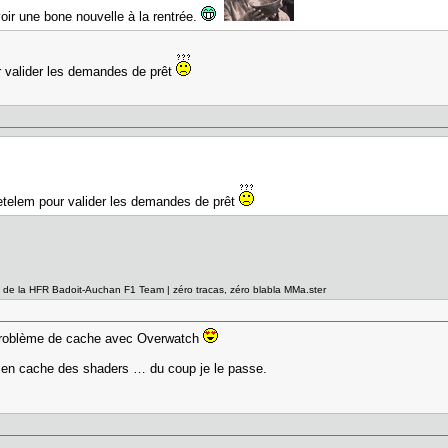
oir une bone nouvelle à la rentrée.
r valider les demandes de prêt
Cetelem pour valider les demandes de prêt
el de la HFR Badoit-Auchan F1 Team | zéro tracas, zéro blabla MMa.ster
e problème de cache avec Overwatch
e en cache des shaders … du coup je le passe.