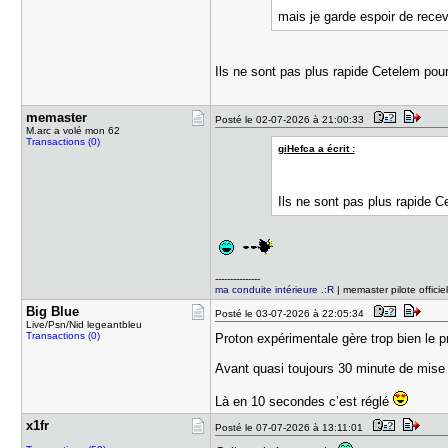
mais je garde espoir de recev
Ils ne sont pas plus rapide Cetelem pou
memaster
Posté le 02-07-2026 à 21:00:33
M.arc a volé mon 62
Transactions (0)
giHefca a écrit :
Ils ne sont pas plus rapide 
---------------
ma conduite intérieure .:R
| memaster pilote offici
Big Blue
Posté le 03-07-2026 à 22:05:34
Live/Psn/Nid legeantbleu
Transactions (0)
Proton expérimentale gère trop bien l
Avant quasi toujours 30 minute de mis
Là en 10 secondes c’est réglé
x1fr
Posté le 07-07-2026 à 13:11:01