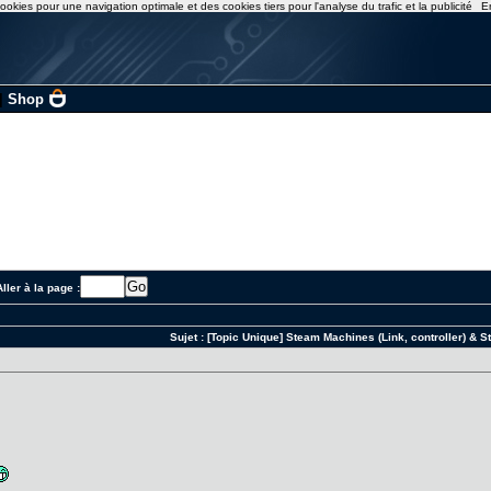
ookies pour une navigation optimale et des cookies tiers pour l'analyse du trafic et la publicité
E
|
Shop
ller à la page :
Sujet :
[Topic Unique] Steam Machines (Link, controller) &