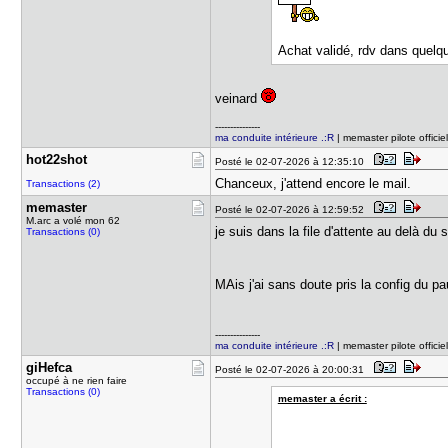
Achat validé, rdv dans quel
veinard
---------------
ma conduite intérieure .:R
| memaster pilote offici
hot22shot
Posté le 02-07-2026 à 12:35:10
Chanceux, j'attend encore le mail.
Transactions (2)
memaster
Posté le 02-07-2026 à 12:59:52
M.arc a volé mon 62
je suis dans la file d'attente au delà du 
Transactions (0)
MAis j'ai sans doute pris la config du p
---------------
ma conduite intérieure .:R
| memaster pilote offici
giHefca
Posté le 02-07-2026 à 20:00:31
occupé à ne rien faire
Transactions (0)
memaster a écrit :