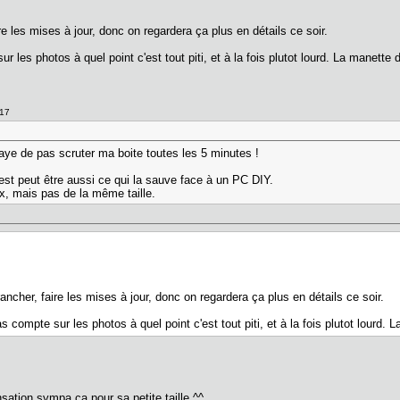
ire les mises à jour, donc on regardera ça plus en détails ce soir.
 les photos à quel point c'est tout piti, et à la fois plutot lourd. La manette
717
aye de pas scruter ma boite toutes les 5 minutes !
c'est peut être aussi ce qui la sauve face à un PC DIY.
x, mais pas de la même taille.
rancher, faire les mises à jour, donc on regardera ça plus en détails ce soir.
 compte sur les photos à quel point c'est tout piti, et à la fois plutot lourd.
sation sympa ça pour sa petite taille ^^