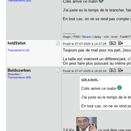
Transactions (59)
Colis arrivé ce matin
J'ai juste eu le temps de le brancher, fa
En tout cas, on ne se rend pas compte sur
---------------
Origin / PSN /
Steam
/ Uplay : x1fr - bnet : Fab#2
hot22shot
Posté le 07-07-2026 à 14:27:28
Toujours pas de mail pour ma part, j'ess
Transactions (2)
La taille est vraiment un différenciant, 
On peut faire plus puissant au même pri
Buldozerbe​n
Posté le 07-07-2026 à 14:32:24
Shizofan !
Transactions (98)
x1fr a écrit :
Colis arrivé ce matin
J'ai juste eu le temps de le b
En tout cas, on ne se rend pas
2.6 Kg
ça soit être une sen