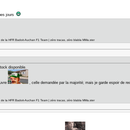
ques jours
el de la HFR Badoit-Auchan F1 Team | zéro tracas, zéro blabla MMa.ster
stock disponible.
auvre
, celle demandée par la majorité; mais je garde espoir de re
el de la HFR Badoit-Auchan F1 Team | zéro tracas, zéro blabla MMa.ster