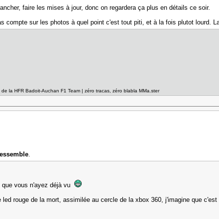
rancher, faire les mises à jour, donc on regardera ça plus en détails ce soir.
 compte sur les photos à quel point c'est tout piti, et à la fois plutot lourd.
el de la HFR Badoit-Auchan F1 Team | zéro tracas, zéro blabla MMa.ster
ressemble
.
ien que vous n'ayez déjà vu
arre led rouge de la mort, assimilée au cercle de la xbox 360, j'imagine que c