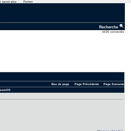
n savoir plus
Fermer
Recherche
4439 connectés
Bas de page
Page Précédente
Page Suivante
 SteamOS