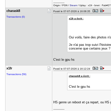
---------------
Origin / PSN /
Steam
/ Uplay : x1fr - bnet : Fab#2
charask8
Posté le 07-07-2026 à 16:08:35
Transactions (0)
x1fr a écrit :
Oui voilà, faire des photos n
Je n'ai pas trop suivi l'histo
concerne que certains jeux ?
C'est le gpu hs
x1fr
Posté le 07-07-2026 à 16:12:24
Transactions (59)
charask8 a écrit :
C'est le gpu hs
HS genre un reboot et ça repart, ou HS 
---------------