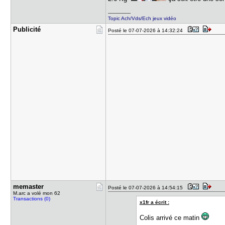
---------------
Topic Ach/Vds/Ech jeux vidéo
Publicité
Posté le 07-07-2026 à 14:32:24
memaster
Posté le 07-07-2026 à 14:54:15
M.arc a volé mon 62
Transactions (0)
x1fr a écrit :
Colis arrivé ce matin