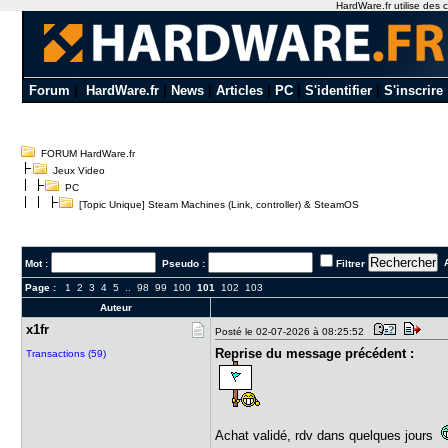
HardWare.fr utilise des c
Forum
|
HardWare.fr
|
News
|
Articles
|
PC
|
S'identifier
|
S'inscrire
FORUM HardWare.fr
Jeux Video
PC
[Topic Unique] Steam Machines (Link, controller) & SteamOS
A
Mot :
Pseudo :
Filtrer
Page :
1
2
3
4
5
..
98
99
100
101
102
103
Auteur
x1fr
Posté le 02-07-2026 à 08:25:52
Reprise du message précédent :
Transactions (59)
Achat validé, rdv dans quelques jours