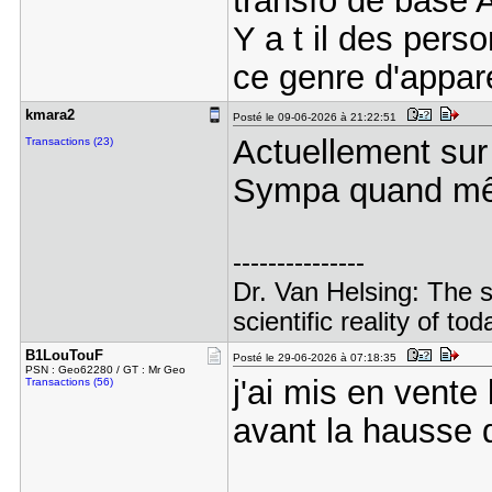
transfo de base
Y a t il des perso
ce genre d'appare
kmara2
Posté le 09-06-2026 à 21:22:51
Actuellement sur 
Transactions (23)
Sympa quand m
---------------
Dr. Van Helsing: The 
scientific reality of tod
B1LouTouF
Posté le 29-06-2026 à 07:18:35
PSN : Geo62280 / GT : Mr Geo
j'ai mis en vente 
Transactions (56)
avant la hausse 