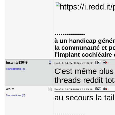
---------------
à un handicap généra
la communauté et po
l'implant cochléaire 
Insanity13​649
Posté le 04-05-2026 à 21:26:32
C'est même plus
Transactions (4)
threads reddit t
wolm
Posté le 04-05-2026 à 22:25:18
au secours la tail
Transactions (6)
---------------