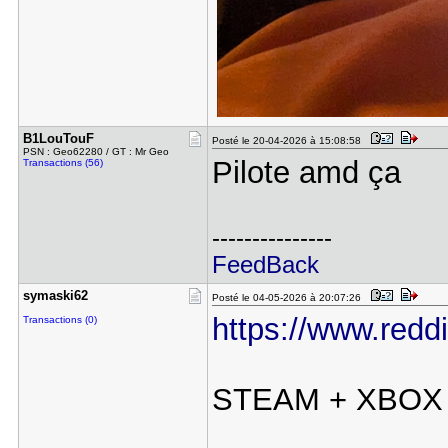
B1LouTouF
Posté le 20-04-2026 à 15:08:58
PSN : Geo62280 / GT : Mr Geo
Pilote amd ça
Transactions (56)
---------------
FeedBack
symaski62
Posté le 04-05-2026 à 20:07:26
https://www.redd
Transactions (0)
STEAM + XB