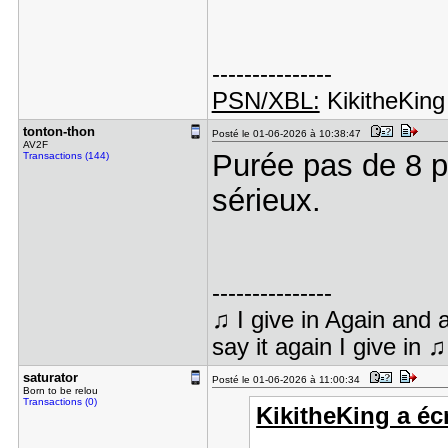
---------------
PSN/XBL:
KikitheKing
tonton-tho​n
Posté le 01-06-2026 à 10:38:47
AV2F
Purée pas de 8 
Transactions (144)
sérieux.
---------------
♫ I give in Again and ag
say it again I give in ♫
saturator
Posté le 01-06-2026 à 11:00:34
Born to be relou
Transactions (0)
KikitheKing a écr