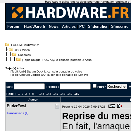
HardWare.fr utilise des cookies pour une navigation optimale et de
Forum
|
HardWare.fr
|
News
|
Articles
|
PC
|
S'identifier
|
S'inscrire
FORUM HardWare.fr
Jeux Video
Consoles
[Topic Unique] ROG Ally, la console portable d'Asus
Sujet(s) à lire :
-
[Topik Unik] Steam Deck la console portable de valve
-
[Topic Unique] Legion GO, la console portable de Lenovo
Al
Mot :
Pseudo :
Filtrer
Page :
1
2
3
4
5
..
145
146
147
148
149
150
Auteur
S
ButlerFowl
Posté le 16-04-2026 à 09:17:23
Reprise du mes
Transactions (1)
En fait, l'arnaqu