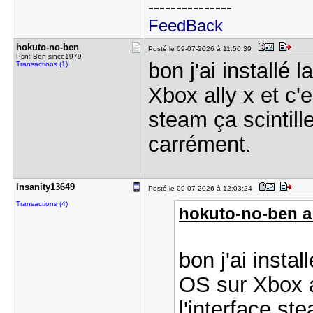
---------------
FeedBack
hokuto-no-​ben
Posté le 09-07-2026 à 11:56:39
Psn: Ben-since1979
bon j'ai installé 
Transactions (1)
Xbox ally x et c'e
steam ça scintill
carrément.
Insanity13​649
Posté le 09-07-2026 à 12:03:24
Transactions (4)
hokuto-no-ben a 
bon j'ai instal
OS sur Xbox a
l'interface st