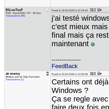
B1LouTouF
Posté le 18-04-2026 à 12:16:44
PSN : Geo62280 / GT : Mr Geo
j'ai testé window
Transactions (56)
c'est mieux mais
final mais ça res
maintenant
---------------
FeedBack
ak enemy
Posté le 20-04-2026 à 13:58:39
Meilleur ami de Skip Pannatier
Certains ont déjà
Transactions (1)
Windows ?
Ça se regle avec
faire deux fois 