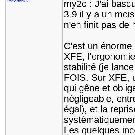
my2c : J'ai basc
Transactions (0)
3.9 il y a un moi
n'en finit pas de
C'est un énorme 
XFE, l'ergonomie
stabilité (je la
FOIS. Sur XFE, un
qui gêne et oblig
négligeable, entr
égal), et la repri
systématiquemen
Les quelques inc