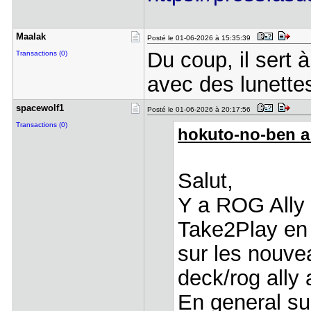
Maalak
Posté le 01-06-2026 à 15:35:39
Du coup, il sert à
Transactions (0)
avec des lunett
spacewolf1
Posté le 01-06-2026 à 20:17:56
Transactions (0)
hokuto-no-ben a 
Salut,
Y a ROG Ally l
Take2Play en 
sur les nouve
deck/rog ally 
En general s