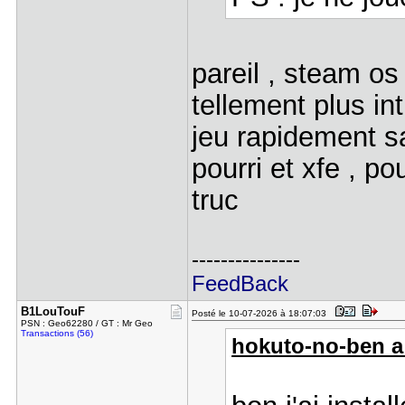
pareil , steam os
tellement plus int
jeu rapidement s
pourri et xfe , po
truc
---------------
FeedBack
B1LouTouF
Posté le 10-07-2026 à 18:07:03
PSN : Geo62280 / GT : Mr Geo
Transactions (56)
hokuto-no-ben a 