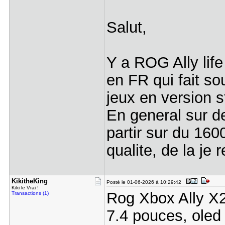
Salut,
Y a ROG Ally life
en FR qui fait s
jeux en version s
En general sur d
partir sur du 16
qualite, de la je 
KikitheKin​g
Posté le 01-06-2026 à 10:29:42
Kiki le Vrai !
Rog Xbox Ally X
Transactions (1)
7.4 pouces, ole