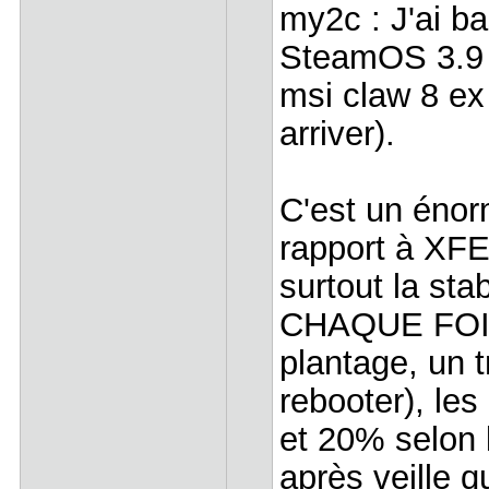
my2c : J'ai b
SteamOS 3.9 i
msi claw 8 ex 
arriver).
C'est un énor
rapport à XFE
surtout la sta
CHAQUE FOIS. 
plantage, un 
rebooter), les
et 20% selon l
après veille q