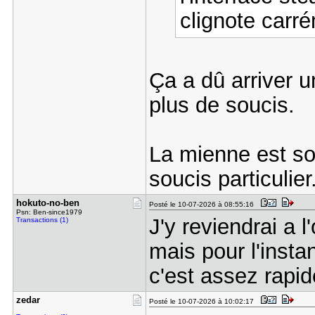
clignote carr
Ça a dû arriver u
plus de soucis.
La mienne est so
soucis particulier
hokuto-no-​ben
Posté le 10-07-2026 à 08:55:16
Psn: Ben-since1979
J'y reviendrai a 
Transactions (1)
mais pour l'insta
c'est assez rapide
zedar
Posté le 10-07-2026 à 10:02:17