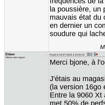
fréquences de la 
la poussière, un
mauvais état du 
en dernier un co
soudure qui lach
M
Eldem
Posté le 03-07-2026 à 23:50:32
Ultima ratio regum
Merci bjone, à l'
J'étais au magasi
(la version 16go
Entre la 9060 Xt 
met 50% de perfs