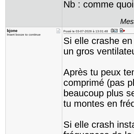
Nb : comme quoi,
Mess
bjone
Posté le 03-07-2026 à 13:01:48
Insert booze to continue
Si elle crashe en 
un gros ventilat
Après tu peux ten
comprimé (pas pl
beaucoup plus sen
tu montes en fréq
Si elle crash in