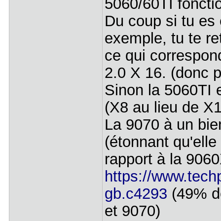
5060/60TI fonct
Du coup si tu es
exemple, tu te r
ce qui correspon
2.0 X 16. (donc p
Sinon la 5060TI e
(X8 au lieu de X1
La 9070 à un bien
(étonnant qu'elle 
rapport à la 906
https://www.tech
gb.c4293
(49% de
et 9070)