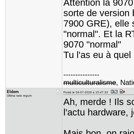
Attention la 907
sorte de version 
7900 GRE), elle s
"normal". Et la 
9070 "normal"
Tu l'as eu à quel
---------------
multiculturalisme
, Nati
Eldem
Posté le 04-07-2026 à 15:47:33
Ultima ratio regum
Ah, merde ! Ils s
l'actu hardware, 
Mais bon, on rajo