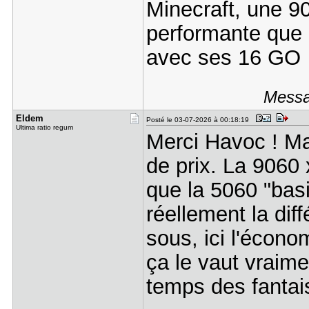
Minecraft, une 9
performante que l
avec ses 16 GO
Messa
Eldem
Posté le 03-07-2026 à 00:18:19
Ultima ratio regum
Merci Havoc ! Mai
de prix. La 9060
que la 5060 "basi
réellement la di
sous, ici l'économ
ça le vaut vraimen
temps des fantai