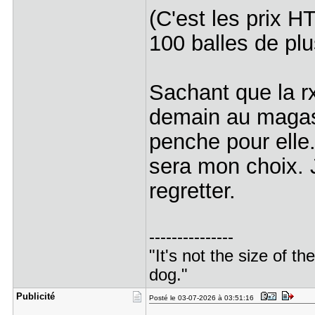
(C'est les prix
100 balles de plu
Sachant que la rx
demain au magasi
penche pour elle
sera mon choix. 
regretter.
---------------
"It's not the size of the
dog."
Publicité
Posté le 03-07-2026 à 03:51:16