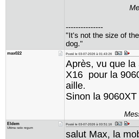
Me
---------------
"It's not the size of the
dog."
max022
Posté le 03-07-2026 à 01:43:26
Après, vu que la
X16 pour la 9060
aille.
Sinon la 9060XT 
Mess
Eldem
Posté le 03-07-2026 à 03:51:16
Ultima ratio regum
salut Max, la mo