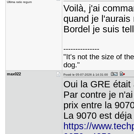
Ultima ratio regum
Voilà, j'ai comm
quand je l'aurais
Bordel je suis te
---------------
"It's not the size of the
dog."
max022
Posté le 05-07-2026 à 14:31:00
Oui la GRE était
Par contre je n'a
prix entre la 90
La 9070 est déja
https://www.tech