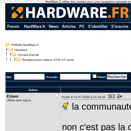
HardWare.fr utilise des cookies pour une navigation optimale et de
Forum
|
HardWare.fr
|
News
|
Articles
|
PC
|
S'identifier
|
S'inscrire
FORUM HardWare.fr
Hardware
Conseil d'achat
Remplacement radeon 6700 XT morte
Mot :
Pseudo :
Filtrer
Auteur
Eldem
Posté le 02-07-2026 à 21:24:32
Ultima ratio regum
la communaut
non c'est pas la 