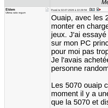
Me
Eldem
Posté le 02-07-2026 à 22:29:56
Ultima ratio regum
Ouaip, avec les 2
monter en charg
jeux. J'ai essayé
sur mon PC princi
pour moi pas tro
Je l'avais achet
personne random
Les 5070 ouaip c'
moment il y a u
que la 5070 et d