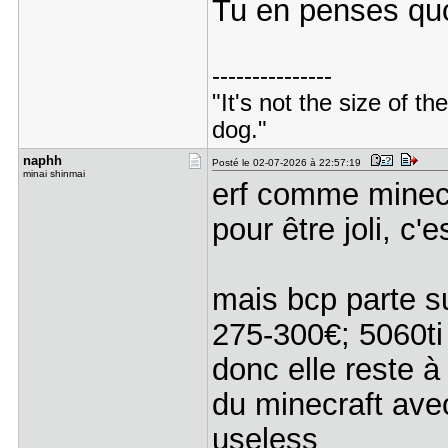
Tu en penses qu
---------------
"It's not the size of the
dog."
naphh
Posté le 02-07-2026 à 22:57:19
minai shinmai
erf comme minecr
pour être joli, c'
mais bcp parte s
275-300€; 5060t
donc elle reste 
du minecraft avec
useless