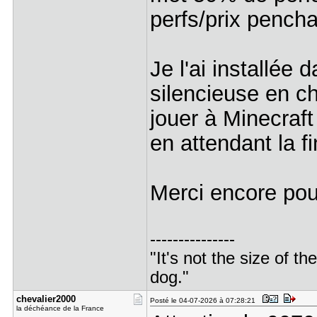
perfs/prix pench
Je l'ai installée
silencieuse en ch
jouer à Minecraf
en attendant la 
Merci encore pou
---------------
"It's not the size of the
dog."
chevalier2​000
Posté le 04-07-2026 à 07:28:21
la déchéance de la France