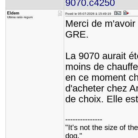
9070.c4250
Eldem
Posté le 05-07-2026 à 15:49:19
Ultima ratio regum
Merci de m'avoir 
GRE.
La 9070 aurait é
moins de chauffe
en ce moment ch
d'acheter chez A
de choix. Elle es
---------------
"It's not the size of the
dog."