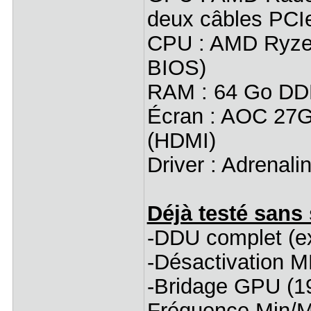
deux câbles PCIe 
CPU : AMD Ryzen
BIOS)
RAM : 64 Go DD
Écran : AOC 27G
(HDMI)
Driver : Adrenali
Déjà testé sans
-DDU complet (ex-
-Désactivation M
-Bridage GPU (19
Fréquence Min/M