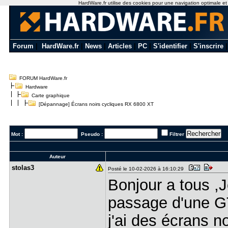
HardWare.fr utilise des cookies pour une navigation optimale et de
Forum
|
HardWare.fr
|
News
|
Articles
|
PC
|
S'identifier
|
S'inscrire
FORUM HardWare.fr
Hardware
Carte graphique
[Dépannage] Écrans noirs cycliques RX 6800 XT
Mot :
Pseudo :
Filtrer
Auteur
stolas3
Posté le 10-02-2026 à 16:10:29
Bonjour a tous ,J
passage d'une G
j'ai des écrans n