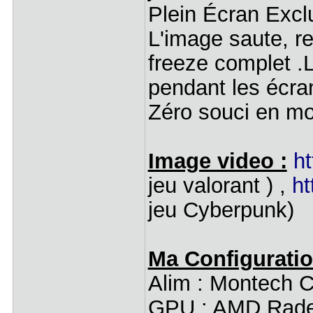
Plein Écran Exclu
L'image saute, r
freeze complet .
pendant les écran
Zéro souci en mo
Image video :
h
jeu valorant ) ,
ht
jeu Cyberpunk)
Ma Configuratio
Alim : Montech C
GPU : AMD Rade