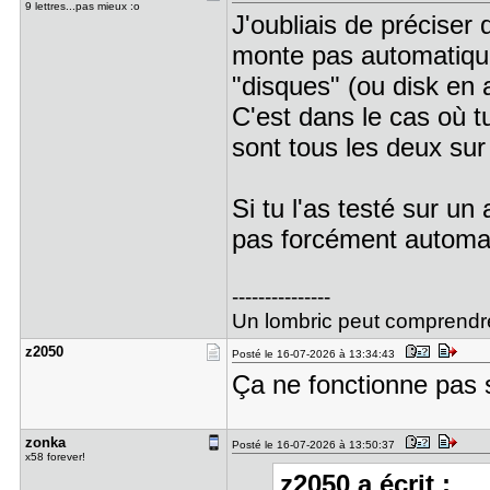
9 lettres...pas mieux :o
J'oubliais de préciser 
monte pas automatique
"disques" (ou disk en a
C'est dans le cas où tu
sont tous les deux sur
Si tu l'as testé sur un
pas forcément automa
---------------
Un lombric peut comprendre l
z2050
Posté le 16-07-2026 à 13:34:43
Ça ne fonctionne pas 
zonka
Posté le 16-07-2026 à 13:50:37
x58 forever!
z2050 a écrit :