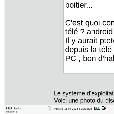
boitier...
C'est quoi co
télé ? android
Il y aurait p
depuis la télé
PC , bon d'ha
Le système d'exploitati
Voici une photo du di
FUX_huhu
Posté le 15-07-2026 à 22:08:28
Trust n° 1