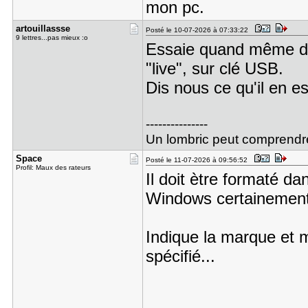
mon pc.
artouillas​sse
Posté le 10-07-2026 à 07:33:22
9 lettres...pas mieux :o
Essaie quand même d'a
"live", sur clé USB.
Dis nous ce qu'il en es
---------------
Un lombric peut comprendre l
Space
Posté le 11-07-2026 à 09:56:52
Profil: Maux des rateurs
Il doit ètre formaté d
Windows certainement
Indique la marque et m
spécifié...