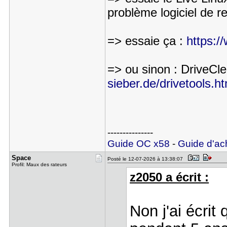
problème logiciel de r
=> essaie ça :
https:/
=> ou sinon : DriveCl
sieber.de/drivetools.h
---------------
Guide OC x58
-
Guide d'ac
Space
Posté le 12-07-2026 à 13:38:07
Profil: Maux des rateurs
z2050 a écrit :
Non j'ai écrit