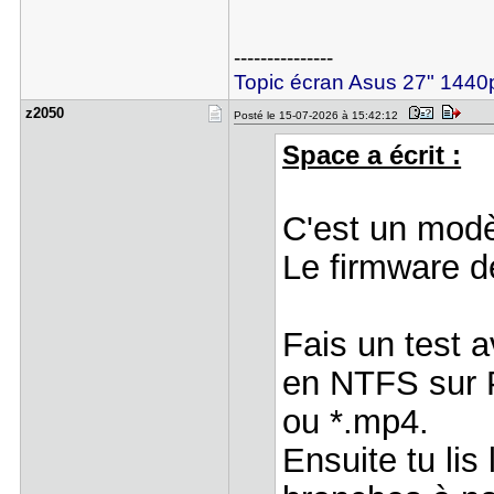
---------------
Topic écran Asus 27" 14
z2050
Posté le 15-07-2026 à 15:42:12
Space a écrit :
C'est un modè
Le firmware de
Fais un test 
en NTFS sur P
ou *.mp4.
Ensuite tu lis 