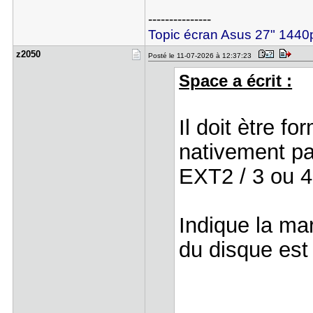
---------------
Topic écran Asus 27" 14
z2050
Posté le 11-07-2026 à 12:37:23
Space a écrit :
Il doit ètre 
nativement p
EXT2 / 3 ou 4
Indique la ma
du disque est 