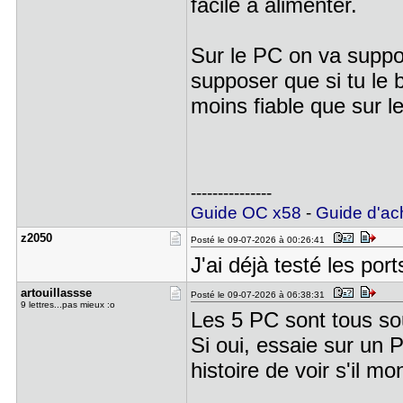
facile à alimenter.
Sur le PC on va suppo
supposer que si tu le 
moins fiable que sur le
---------------
Guide OC x58
-
Guide d'ac
z2050
Posté le 09-07-2026 à 00:26:41
J'ai déjà testé les port
artouillas​sse
Posté le 09-07-2026 à 06:38:31
9 lettres...pas mieux :o
Les 5 PC sont tous s
Si oui, essaie sur un P
histoire de voir s'il mo