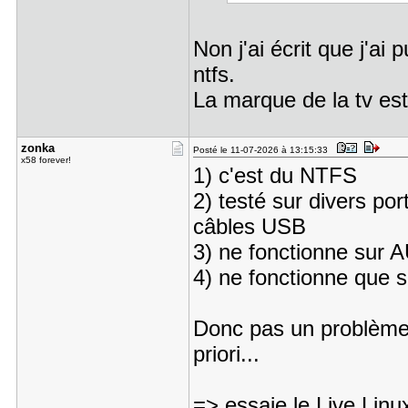
Non j'ai écrit que j'ai
ntfs.
La marque de la tv e
zonka
Posté le 11-07-2026 à 13:15:33
x58 forever!
1) c'est du NTFS
2) testé sur divers po
câbles USB
3) ne fonctionne sur
4) ne fonctionne que s
Donc pas un problème 
priori...
=> essaie le Live Linu