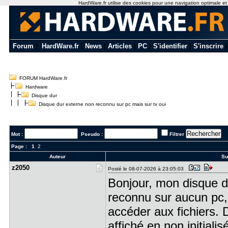
HardWare.fr utilise des cookies pour une navigation optimale et de
Forum
|
HardWare.fr
|
News
|
Articles
|
PC
|
S'identifier
|
S'inscrire
FORUM HardWare.fr
Hardware
Disque dur
Disque dur externe non reconnu sur pc mais sur tv oui
Mot :
Pseudo :
Filtrer
Page :
1
2
Auteur
Suj
z2050
Posté le 08-07-2026 à 23:05:03
Bonjour, mon disque du
reconnu sur aucun pc, 
accéder aux fichiers. 
affiché en non initialisé