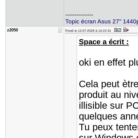
---------------
Topic écran Asus 27" 14
z2050
Posté le 12-07-2026 à 14:22:31
Space a écrit :
oki en effet p
Cela peut ètre
produit au niv
illisible sur P
quelques ann
Tu peux tenter
sur Windows c