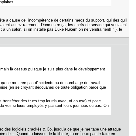
mplaires...
uète à cause de l'incompétence de certains mecs du support, qui dès qu'il
levaient assez rarement. Donc entre ça, les chefs de service qui voulaient
est à un salon, si on installe pas Duke Nukem on ne vendra rien!!!" ), le
t la main là dessus puisque je suis plus dans le developpement
e ça ne me crée pas d'incidents ou de surcharge de travail.
rise (en se croyant dédouanés de toute obligation parce que
transférer des trucs trop lourds avec, of course) et pose
de voir si leurs employés y passent leurs journées ou pas. On
c des logiciels crackés & Co, jusqu'à ce que je me tape une attaque
re de ... Quand tu laisses de la liberté, tu ne peux pas le faire en