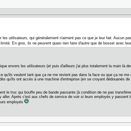
r les utilisateurs, qui généralement n'aiment pas ce que je leur fait. Aucun pas
t limité. En gros, ils ne peuvent quasi rien faire d'autre que de bosser avec l
que envers les utilisateurs (et puis d'ailleurs j'ai plus totalement la main là d
s ce qu'ils veulent tant que ça ne me revient pas dans la face ou que ça ne m
dès qu'ils ont accès à une machine d'entreprise (en se croyant dédouanés de to
t le truc qui bouffe peu de bande passante (à condition de ne pas transfére
 y aller. Après c'est aux chefs de service de voir si leurs employés y passe
leurs employés