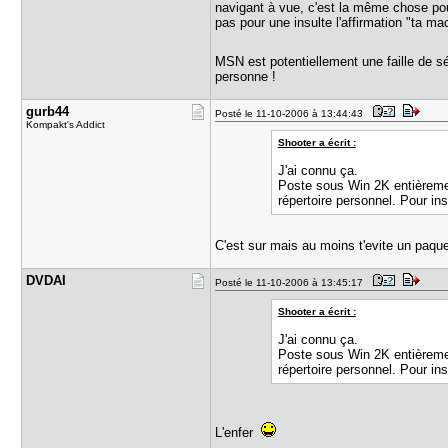
navigant à vue, c'est la même chose pour
pas pour une insulte l'affirmation "ta m
MSN est potentiellement une faille de sé
personne !
gurb44
Posté le 11-10-2006 à 13:44:43
Kompakt's Addict
Shooter a écrit :
J'ai connu ça.
Poste sous Win 2K entièrement
répertoire personnel. Pour ins
C'est sur mais au moins t'evite un paqu
DVDAI
Posté le 11-10-2006 à 13:45:17
Shooter a écrit :
J'ai connu ça.
Poste sous Win 2K entièrement
répertoire personnel. Pour ins
L'enfer