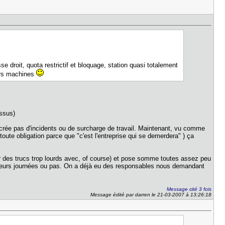
se droit, quota restrictif et bloquage, station quasi totalement
eurs machines
essus)
e crée pas d'incidents ou de surcharge de travail. Maintenant, vu comme
ute obligation parce que "c'est l'entreprise qui se demerdera" ) ça
r des trucs trop lourds avec, of course) et pose somme toutes assez peu
nt leurs journées ou pas. On a déjà eu des responsables nous demandant
Message cité 3 fois
Message édité par darren le 21-03-2007 à 13:26:18