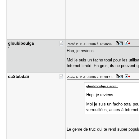
gloubiboul​ga
Posté le 11-10-2006 à 13:36:02
-
Hop, je reviens.
Moi je suis un facho total pour les utili
Internet limité. En gros, ils ne peuvent
daStubdaS
Posté le 11-10-2006 à 13:38:18
gloubiboulga a écrit :
Hop, je reviens.
Moi je suis un facho total pou
verrouillées, accès à Interne
Le genre de truc qui te rend super popul