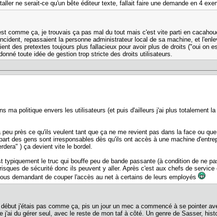
taller ne serait-ce qu'un bête éditeur texte, fallait faire une demande en 4 exe
test comme ça, je trouvais ça pas mal du tout mais c'est vite parti en cacaho
n incident, repassaient la personne administrateur local de sa machine, et l'en
vaient des pretextes toujours plus fallacieux pour avoir plus de droits ("oui on 
donné toute idée de gestion trop stricte des droits utilisateurs.
ns ma politique envers les utilisateurs (et puis d'ailleurs j'ai plus totalemen
 à peu près ce qu'ils veulent tant que ça ne me revient pas dans la face ou qu
art des gens sont irresponsables dès qu'ils ont accès à une machine d'entrep
rdera" ) ça devient vite le bordel.
typiquement le truc qui bouffe peu de bande passante (à condition de ne pas 
sques de sécurité donc ils peuvent y aller. Après c'est aux chefs de service 
nous demandant de couper l'accès au net à certains de leurs employés
début j'étais pas comme ça, pis un jour un mec a commencé à se pointer ave
 j'ai du gérer seul, avec le reste de mon taf à côté. Un genre de Sasser, histoi