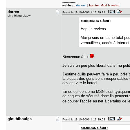
---------------
waiting...
the cult
|
last.fm
.
God is weird
darren
Posté le 11-10-2006 à 13:39:21
bing blang blaow
gloubiboulga a écrit :
Hop, je reviens.
Moi je suis un facho total pou
verrouillées, accès à Interne
Bienvenue à toi
Je suis un peu plus libéral dans ma politi
J'estime qu'ils peuvent faire à peu prè
la plupart des gens sont irresponsables 
devient vite le bordel.
En ce qui concerne MSN c'est typiquemen
de risques de sécurité donc ils peuvent
de couper l'accès au net à certains de 
gloubiboul​ga
Posté le 11-10-2006 à 13:39:58
-
daStubdaS a écrit :