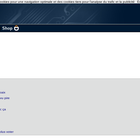
ookies pour une navigation optimale et des cookies tiers pour l'analyse du trafic et la publicité
E
|
Shop
paix
 vu pire
ec ça
plus voter