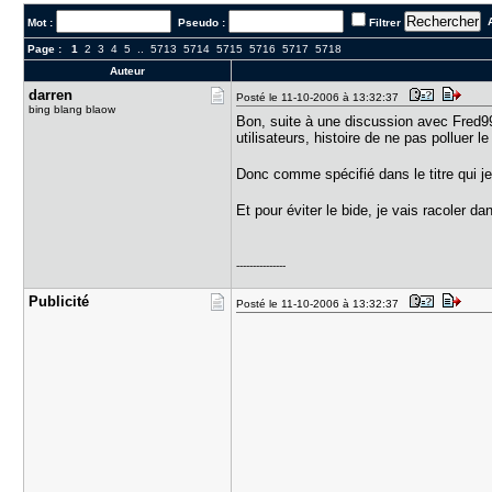
A
Mot :
Pseudo :
Filtrer
Page :
1
2
3
4
5
..
5713
5714
5715
5716
5717
5718
Auteur
darren
Posté le 11-10-2006 à 13:32:37
bing blang blaow
Bon, suite à une discussion avec Fred
utilisateurs, histoire de ne pas polluer 
Donc comme spécifié dans le titre qui je 
Et pour éviter le bide, je vais racoler da
---------------
Publicité
Posté le 11-10-2006 à 13:32:37