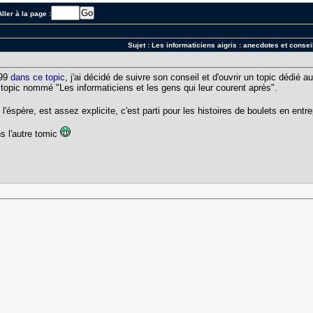
ller à la page :
Sujet :
Les informaticiens aigris : anecdotes et consei
999
dans ce topic
, j'ai décidé de suivre son conseil et d'ouvrir un topic dédié 
le topic nommé "Les informaticiens et les gens qui leur courent après".
l'éspère, est assez explicite, c'est parti pour les histoires de boulets en entr
ns l'autre tomic