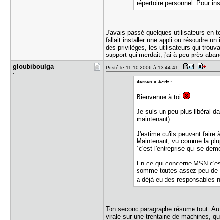
répertoire personnel. Pour ins
J'avais passé quelques utilisateurs en 
fallait installer une appli ou résoudre u
des privilèges, les utilisateurs qui trou
support qui merdait, j'ai à peu près aban
gloubiboul​ga
Posté le 11-10-2006 à 13:44:41
-
darren a écrit :
Bienvenue à toi
Je suis un peu plus libéral da
maintenant).
J'estime qu'ils peuvent faire
Maintenant, vu comme la plup
"c'est l'entreprise qui se deme
En ce qui concerne MSN c'est 
somme toutes assez peu de ri
a déjà eu des responsables 
Ton second paragraphe résume tout. Au 
virale sur une trentaine de machines, que