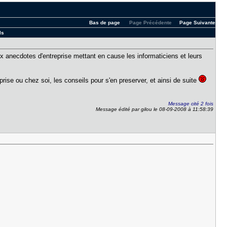
Bas de page
Page Précédente
Page Suivante
ls
aux anecdotes d'entreprise mettant en cause les informaticiens et leurs
eprise ou chez soi, les conseils pour s'en preserver, et ainsi de suite
Message cité 2 fois
Message édité par gilou le 08-09-2008 à 11:58:39