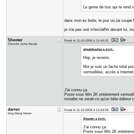
Le genre de truc qui te rend 
dans mon ex boite, le jour où j'ai coupé
je n'ai pas osé m'esclaffer devant lui, m
Shooter
Posté le 11-10-2006 à 13:40:02
Cherche niche fiscale
gloubiboulga a écrit :
Hop, je reviens.
Moi je suis un facho total pou
verrouillées, accès à Interne
J'ai connu ça.
Poste sous Win 2K entièrement verrouillé
installer ne serait-ce qu'un bête éditeur
darren
Posté le 11-10-2006 à 13:43:59
bing blang blaow
Shooter a écrit :
J'ai connu ça.
Poste sous Win 2K entièrement