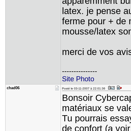
apparemment bull
latex. je pense a
ferme pour + de 
mousse/latex son
merci de vos avi
---------------
Site Photo
chad06
Posté le 03-11-2007 à 22:01:36
Bonsoir Cybercap
matériaux se va
Tu pourrais essa
de confort (a voir