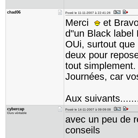
chad06
Posté le 11-11-2007 à 22:41:26
Merci
et Bravo
d"un Black label 
OUi, surtout que 
deux pour reposer
tout simplement.
Journées, car vos
Aux suivants........
cybercap
Posté le 14-11-2007 à 09:09:08
Ours véritable
avec un peu de r
conseils