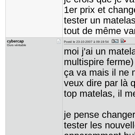
1er prix et change
tester un matelas
tout de même var
cybercap
Posté le 23-10-2007 à 09:19:54
Ours véritable
moi j'ai un matel
multispire ferme
ça va mais il ne 
veux dire par là q
top matelas, il me
je pense changer 
tester les nouvel