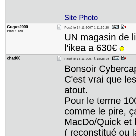
---------------
Site Photo
Gugus2000
Posté le 14-11-2007 à 11:16:28
Profil : Rien
UN magasin de lit
l'ikea a 630€
chad06
Posté le 14-11-2007 à 18:38:25
Bonsoir Cyberc
C'est vrai que le
atout.
Pour le terme 100
comme le pire, ç
MacDo/Quick et l
( reconstitué ou 