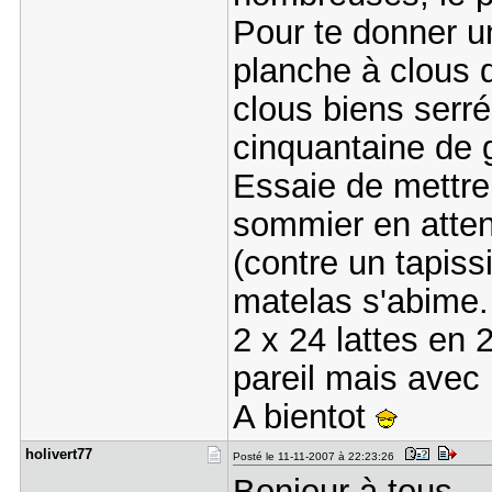
Pour te donner un
planche à clous d
clous biens serrés
cinquantaine de g
Essaie de mettre 
sommier en atten
(contre un tapiss
matelas s'abime.
2 x 24 lattes en 
pareil mais avec 
A bientot
holivert77
Posté le 11-11-2007 à 22:23:26
Bonjour à tous,