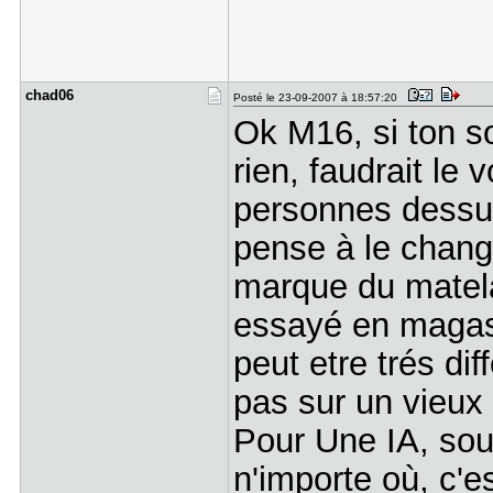
chad06
Posté le 23-09-2007 à 18:57:20
Ok M16, si ton so
rien, faudrait le 
personnes dessus
pense à le chang
marque du matelas
essayé en magasi
peut etre trés dif
pas sur un vieux
Pour Une IA, sou
n'importe où, c'