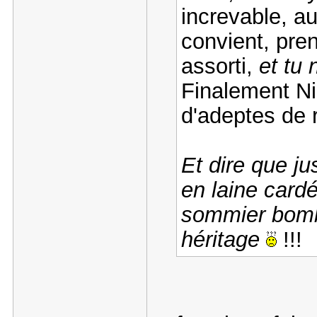
increvable, aux
convient, pre
assorti,
et tu n
Finalement Ni
d'adeptes de r
Et dire que ju
en laine cardé
sommier bombé
héritage
!!!