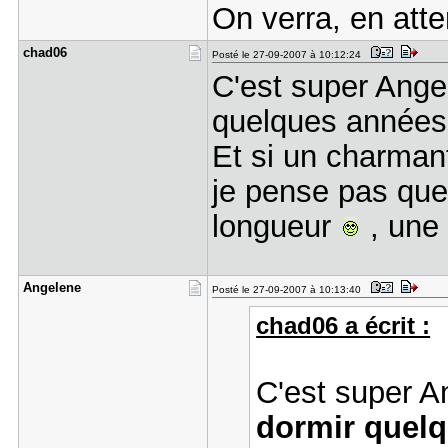
On verra, en att
chad06
Posté le 27-09-2007 à 10:12:24
C'est super Angel
quelques année
Et si un charman
je pense pas que
longueur
, une 
Angelene
Posté le 27-09-2007 à 10:13:40
chad06 a écrit :
C'est super 
dormir quel