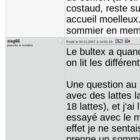
costaud, reste su
accueil moelleux.
sommier en mem
sieg66
Posté le 04-11-2007 à 14:01:10
pseudo à numéro
Le bultex a quan
on lit les différe
Une question au s
avec des lattes 
18 lattes), et j'ai
essayé avec le ma
effet je ne senta
prenne un sommie