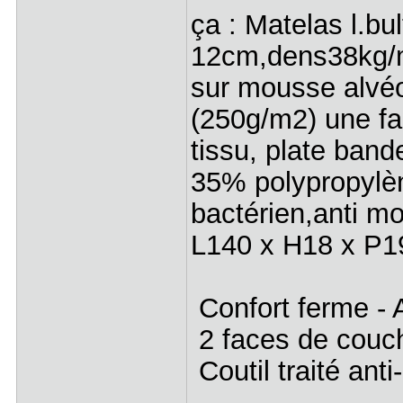
ça : Matelas l.bu
12cm,dens38kg/m
sur mousse alvéo
(250g/m2) une fa
tissu, plate band
35% polypropylène
bactérien,anti mo
L140 x H18 x P1
Confort ferme -
2 faces de couc
Coutil traité anti