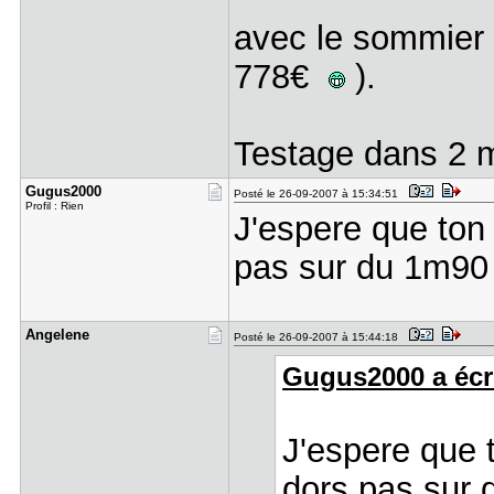
avec le sommier a
778€
).
Testage dans 2
Gugus2000
Posté le 26-09-2007 à 15:34:51
Profil : Rien
J'espere que ton
pas sur du 1m9
Angelene
Posté le 26-09-2007 à 15:44:18
Gugus2000 a écri
J'espere que 
dors pas sur