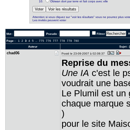
Obiwan dort par terre et fait corps avec elle
Attention si vous cliquez sur "voir les résultats" vous ne pourrez plus vote
Les invités peuvent voter
Al
Mot :
Pseudo :
Filtrer
Page :
1
2
3
4
5
..
775
776
777
778
779
780
Auteur
Sujet :
chad06
Posté le 23-09-2007 à 02:08:37
Reprise du mes
Une IA
c'est le p
voudrait une base
Le Plumil est un 
chaque marque se
)
pour le site Maiso