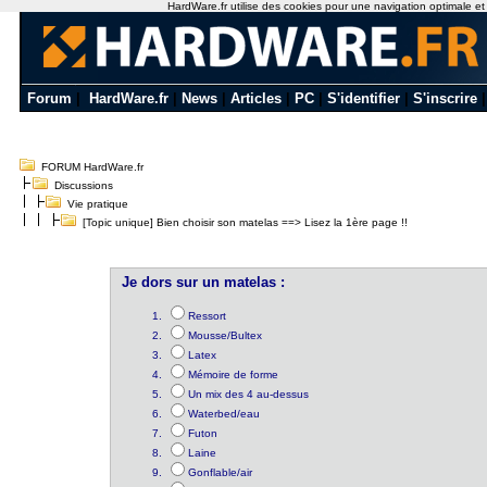
HardWare.fr utilise des cookies pour une navigation optimale et de
Forum
|
HardWare.fr
|
News
|
Articles
|
PC
|
S'identifier
|
S'inscrire
FORUM HardWare.fr
Discussions
Vie pratique
[Topic unique] Bien choisir son matelas ==> Lisez la 1ère page !!
Je dors sur un matelas :
Ressort
Mousse/Bultex
Latex
Mémoire de forme
Un mix des 4 au-dessus
Waterbed/eau
Futon
Laine
Gonflable/air