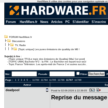
HardWare.fr utilise des cookies pour une navigation optimale et de
Forum
|
HardWare.fr
|
News
|
Articles
|
PC
|
S'identifier
|
S'inscrire
FORUM HardWare.fr
Discussions
TV, Radio
[Topic unique] Les pures émissions de qualitäy de M6 !
Sujet(s) à lire :
-
[Topic unique TF1]Le topic des émissions de Qualitaÿ [MaJ 1er post]
-
[TOPIC UNIK] Bachelor N°2 : la FIN : Le Bachelor est reparti tout seul
-
Topic France Télévision: Les après-midi de France 2 et autres succès .
Al
Mot :
Pseudo :
Filtrer
Page :
1
2
3
4
5
..
11783
11784
11785
11786
11787
11788
Auteur
Suj
deadpool
Posté le 02-06-2026 à 22:39:05
Reprise du message 