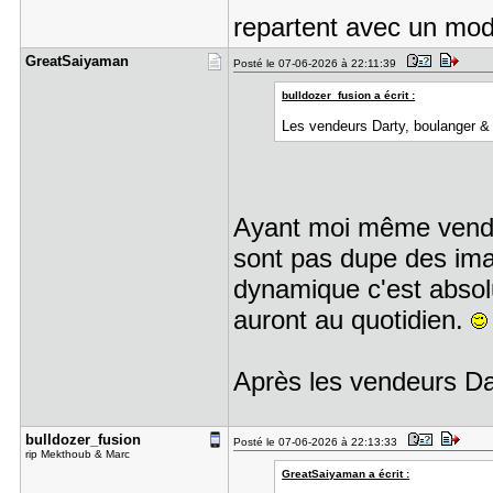
repartent avec un mo
GreatSaiya​man
Posté le 07-06-2026 à 22:11:39
bulldozer_fusion a écrit :
Les vendeurs Darty, boulanger & 
Ayant moi même vendu 
sont pas dupe des ima
dynamique c'est absolu
auront au quotidien.
Après les vendeurs Dar
bulldozer_​fusion
Posté le 07-06-2026 à 22:13:33
rip Mekthoub & Marc
GreatSaiyaman a écrit :