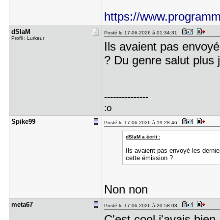
https://www.programme-
dSlaM
Posté le 17-06-2026 à 01:34:31
Profil : Lurkeur
Ils avaient pas envoyé
? Du genre salut plus 
---------------
:o
Spike99
Posté le 17-06-2026 à 19:28:46
dSlaM a écrit :
Ils avaient pas envoyé les derni
cette émission ?
Non non
meta67
Posté le 17-06-2026 à 20:58:03
C'est cool j'avais bien