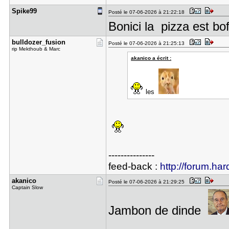
Spike99
Posté le 07-06-2026 à 21:22:18
Bonici la pizza est bof
bulldozer_​fusion
Posté le 07-06-2026 à 21:25:13
rip Mekthoub & Marc
akanico a écrit :
les
---------------
feed-back :
http://forum.har
akanico
Posté le 07-06-2026 à 21:29:25
Captain Slow
Jambon de dinde