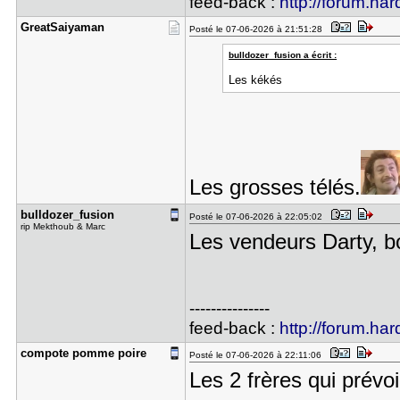
feed-back :
http://forum.har
GreatSaiya​man
Posté le 07-06-2026 à 21:51:28
bulldozer_fusion a écrit :
Les kékés
Les grosses télés.
bulldozer_​fusion
Posté le 07-06-2026 à 22:05:02
rip Mekthoub & Marc
Les vendeurs Darty, b
---------------
feed-back :
http://forum.har
compote po​mme poire
Posté le 07-06-2026 à 22:11:06
Les 2 frères qui prévo