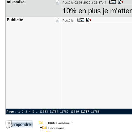
mikamika
Posté le 02-08-2026 à 21:37:44
10% en plus je m'atten
Publicité
Posté le
Page :
1
2
3
4
5
..
11783
11784
11785
11786
11787
11788
FORUM HardWare.fr
Discussions