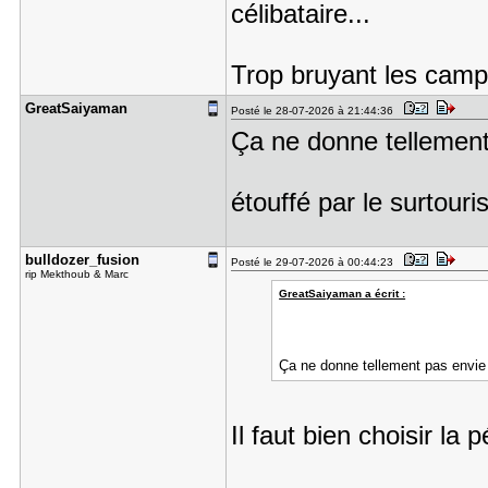
célibataire...
Trop bruyant les camp
GreatSaiya​man
Posté le 28-07-2026 à 21:44:36
Ça ne donne tellement
étouffé par le surtou
bulldozer_​fusion
Posté le 29-07-2026 à 00:44:23
rip Mekthoub & Marc
GreatSaiyaman a écrit :
Ça ne donne tellement pas envie
Il faut bien choisir la