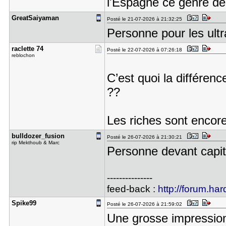
l'Espagne ce genre d
GreatSaiya​man
Posté le 21-07-2026 à 21:32:25
Personne pour les ultr
raclette 7​4
Posté le 22-07-2026 à 07:26:18
reblochon
C’est quoi la différen
??
Les riches sont encore
bulldozer_​fusion
Posté le 26-07-2026 à 21:30:21
rip Mekthoub & Marc
Personne devant capita
---------------
feed-back :
http://forum.har
Spike99
Posté le 26-07-2026 à 21:59:02
Une grosse impression 