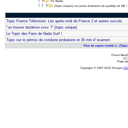
TV, Radio
[Topic unique] Les pures émissions de qualitäy de M6 !
Topic France Télévision: Les après-midi de France 2 et autres succès .
"où trouver du/de/un xxxx ?" [topic unique]
Le Topic des Fans de Nada Surf !
Topic sur le pérmis de conduire probatoire et 35 min d' examen.
Plus de sujets relatifs à : [Top
Forum MesDi
(c)
Page gé
Copyright © 1997-2025 Groupe
LD