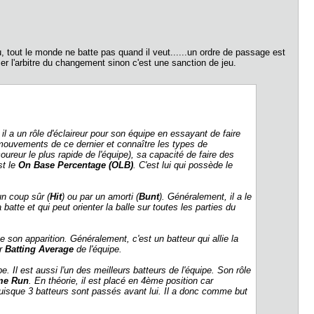
u, tout le monde ne batte pas quand il veut......un ordre de passage est
mer l'arbitre du changement sinon c'est une sanction de jeu.
il a un rôle d'éclaireur pour son équipe en essayant de faire
 mouvements de ce dernier et connaître les types de
reur le plus rapide de l'équipe), sa capacité de faire des
st le
On Base Percentage (OLB)
. C'est lui qui possède le
.
n coup sûr (
Hit
) ou par un amorti (
Bunt
). Généralement, il a le
a batte et qui peut orienter la balle sur toutes les parties du
 son apparition. Généralement, c'est un batteur qui allie la
ur
Batting Average
de l'équipe.
pe. Il est aussi l'un des meilleurs batteurs de l'équipe. Son rôle
me Run
. En théorie, il est placé en 4ème position car
 puisque 3 batteurs sont passés avant lui. Il a donc comme but