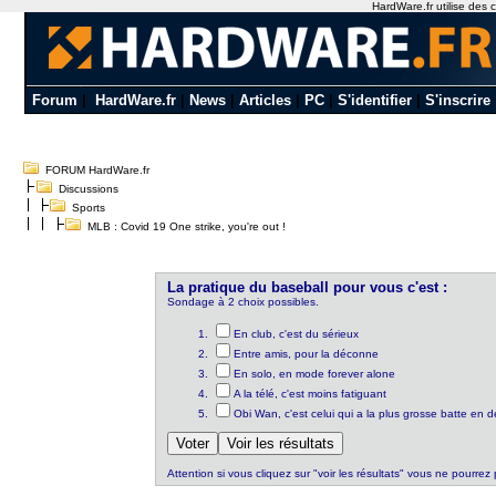
HardWare.fr utilise des c
Forum
|
HardWare.fr
|
News
|
Articles
|
PC
|
S'identifier
|
S'inscrire
FORUM HardWare.fr
Discussions
Sports
MLB : Covid 19 One strike, you're out !
La pratique du baseball pour vous c'est :
Sondage à 2 choix possibles.
En club, c'est du sérieux
Entre amis, pour la déconne
En solo, en mode forever alone
A la télé, c'est moins fatiguant
Obi Wan, c'est celui qui a la plus grosse batte en d
Attention si vous cliquez sur "voir les résultats" vous ne pourrez 