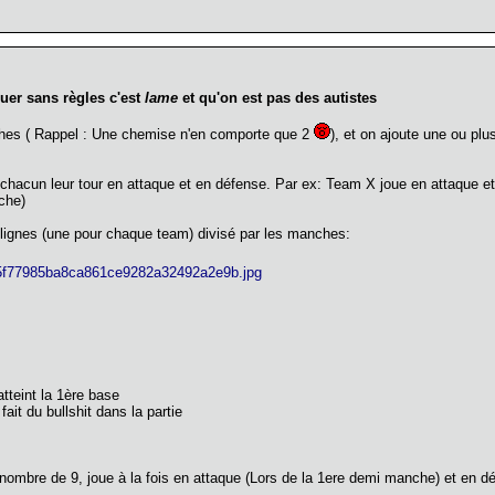
ouer sans règles c'est
lame
et qu'on est pas des autistes
hes ( Rappel : Une chemise n'en comporte que 2
), et on ajoute une ou pl
chacun leur tour en attaque et en défense. Par ex: Team X joue en attaque 
che)
2 lignes (une pour chaque team) divisé par les manches:
tteint la 1ère base
it du bullshit dans la partie
u nombre de 9, joue à la fois en attaque (Lors de la 1ere demi manche) et e