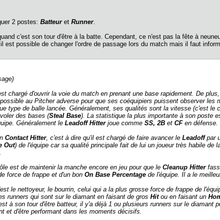
nguer 2 postes:
Batteur
et
Runner
.
uand c'est son tour d'être à la batte. Cependant, ce n'est pas la fête à neune
l est possible de changer l'ordre de passage lors du match mais il faut infor
sage)
 est chargé d'ouvrir la voie du match en prenant une base rapidement. De plus, 
e possible au Pitcher adverse pour que ses coéquipiers puissent observer les
type de balle lancée. Généralement, ses qualités sont la vitesse (c'est le cou
 voler des bases (
Steal Base
). La statistique la plus importante à son poste e
quipe. Généralement le
Leadoff Hitter
joue comme
SS, 2B
et
CF
en défense
un
Contact Hitter
, c'est à dire qu'il est chargé de faire avancer le
Leadoff
par u
e Out
) de l'équipe car sa qualité principale fait de lui un joueur très habile de l
e.
ôle est de maintenir la manche encore en jeu pour que le
Cleanup Hitter
fasse
de force de frappe et d'un bon
On Base Percentage
de l'équipe. Il a le meille
est le nettoyeur, le bourrin, celui qui a la plus grosse force de frappe de l'équi
es runners qui sont sur le diamant en faisant de gros
Hit
ou en faisant un
Ho
t à son tour d'être batteur, il y'a déjà 1 ou plusieurs runners sur le diamant
nt et d'être performant dans les moments décisifs.