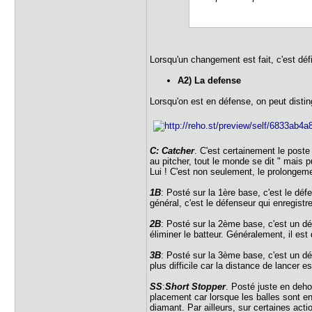
Lorsqu'un changement est fait, c'est défi
A2) La defense
Lorsqu'on est en défense, on peut disti
C: Catcher
. C'est certainement le poste
au pitcher, tout le monde se dit " mais p
Lui ! C'est non seulement, le prolongemen
1B
: Posté sur la 1ère base, c'est le défe
général, c'est le défenseur qui enregist
2B
: Posté sur la 2ème base, c'est un déf
éliminer le batteur. Généralement, il est 
3B
: Posté sur la 3ème base, c'est un dé
plus difficile car la distance de lance
SS
:
Short Stopper
. Posté juste en deho
placement car lorsque les balles sont env
diamant. Par ailleurs, sur certaines act