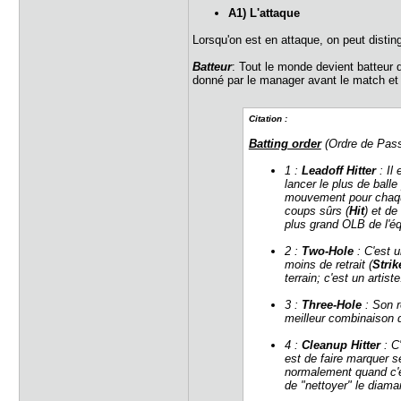
A1) L'attaque
Lorsqu'on est en attaque, on peut disti
Batteur
: Tout le monde devient batteur q
donné par le manager avant le match et i
Citation :
Batting order
(Ordre de Pas
1 :
Leadoff Hitter
: Il
lancer le plus de ball
mouvement pour chaque 
coups sûrs (
Hit
) et de
plus grand OLB de l'é
2 :
Two-Hole
: C'est 
moins de retrait (
Strik
terrain; c'est un artist
3 :
Three-Hole
: Son r
meilleur combinaison 
4 :
Cleanup Hitter
: C'
est de faire marquer s
normalement quand c'es
de "nettoyer" le diama