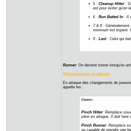
5 :
Cleanup Hitter
: G
est pour éviter qu'on 
6 :
Run Batted In
: Il
7 & 8 : Généralement, 
minimum est esperé. Il
9 :
Last
: Celui qui bat
Runner
: On devient runner lorsqu'on ar
Remplacement en attaque
En attaque des changements de joueurs 
appelle les :
Citation :
Pinch Hitter
: Remplace souve
joker en attaque. Il doit fai
Pinch Runner
: Remplace sou
ou capable de prendre une bas