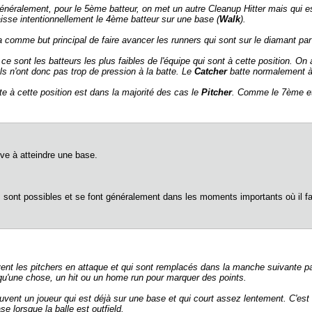
énéralement, pour le 5ème batteur, on met un autre Cleanup Hitter mais qui e
laisse intentionnellement le 4ème batteur sur une base (
Walk
).
 a comme but principal de faire avancer les runners qui sont sur le diamant pa
ce sont les batteurs les plus faibles de l'équipe qui sont à cette position. On
s n'ont donc pas trop de pression à la batte. Le
Catcher
batte normalement à 
te à cette position est dans la majorité des cas le
Pitcher
. Comme le 7ème et 
rive à atteindre une base.
sont possibles et se font généralement dans les moments importants où il fa
nt les pitchers en attaque et qui sont remplacés dans la manche suivante p
re qu'une chose, un hit ou un home run pour marquer des points.
vent un joueur qui est déjà sur une base et qui court assez lentement. C'est 
e lorsque la balle est outfield.