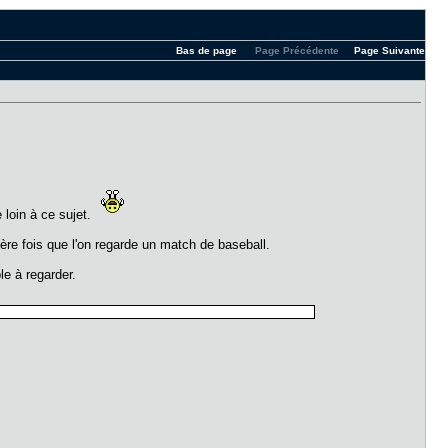
Bas de page
Page Précédente
Page Suivante
e loin à ce sujet.
ière fois que l'on regarde un match de baseball.
ble à regarder.