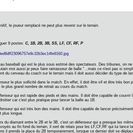
nitif, le joueur remplacé ne peut plus revenir sur le terrain.
nguer 9 postes:
C, 1B, 2B, 3B, SS, LF, CF, RF, P
 au baseball qui est le plus sous estimé des spectateurs. Des tribunes, on ne v
utain moi aussi je peux faire ramasseur de balle "...mais ce n'est pas si simple 
t du cerveau du coach sur le terrain mais il doit aussi décider du type de lanc
nseur le plus sollicité dans le match. En effet, il doit être vif et être très bon
re le plus grand nombre de retrait au cours du match.
enseur qui est rapide des pieds et des mains. Il doit être capable de couvrir 
droitier car c'est plus pratique pour lancer la balle au 1B.
fenseur qui est très bon des mains. Il doit être capable de lancer précisément 
r est plus longue.
rs du diamant entre le 2B et le 3B, c'est un défenseur qui a presque les mêmes
oyés au fin fond du terrain, il sert de relais pour les LF,CF,RF qui lui lance l
ions il prends la place du 2B temporairement, lorsque ce dernier doit se déplac