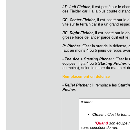
LF
:
Left Fielder
, il est posté sur le cha
des Fielder car il a la plus courte distan
CF
:
Center Fielder
, il est posté sur le 
vite sur le terrain car il a un grand esp
RF
:
Right Fielder
, il est posté sur le c
grosse force de lancer parce qu'il est le 
P
:
Pitcher
. C'est la star de la défense, 
faut au moins 4 ou 5 jours de repos avan
-
The Ace + Starting Pitcher
: C'est le
équipes, il y'a 4 ou 5
Starting Pitcher
, 
ou moins), selon le score du match et d
Remplacement en défense
-
Relief Pitcher
: Il remplace les
Starti
Pitcher
:
Citation :
Closer
: C'est le term
*
Quand
son équipe mè
sans concéder de run.