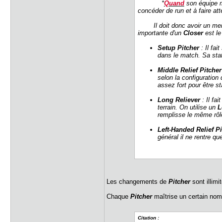
*
Quand
son équipe mè
concéder de run et à faire a
Il doit donc avoir un mental d
importante d'un
Closer
est l
Setup Pitcher
: Il fa
dans le match. Sa stat
Middle Relief Pitcher
selon la configuration
assez fort pour être st
Long Reliever
: Il fa
terrain. On utilise un
L
remplisse le même rôl
Left-Handed Relief Pi
général il ne rentre q
Les changements de
Pitcher
sont illim
Chaque
Pitcher
maîtrise un certain nom
Citation :