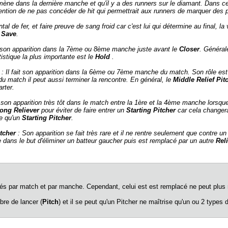
ne dans la dernière manche et qu'il y a des runners sur le diamant. Dans ce 
ttention de ne pas concéder de hit qui permettrait aux runners de marquer de
e fer, et faire preuve de sang froid car c'est lui qui détermine au final, la v
e
Save
.
it son apparition dans la 7ème ou 8ème manche juste avant le
Closer
. Général
istique la plus importante est le
Hold
.
: Il fait son apparition dans la 6ème ou 7ème manche du match. Son rôle est
 du match il peut aussi terminer la rencontre. En général, le
Middle Relief Pit
arter.
it son apparition très tôt dans le match entre la 1ère et la 4ème manche lorsqu
ong Reliever
pour éviter de faire entrer un
Starting Pitcher
car cela changerai
e qu'un
Starting Pitcher
.
tcher
: Son apparition se fait très rare et il ne rentre seulement que contre u
ue dans le but d'éliminer un batteur gaucher puis est remplacé par un autre
Reli
ités par match et par manche. Cependant, celui est est remplacé ne peut plus 
bre de lancer (
Pitch
) et il se peut qu'un Pitcher ne maîtrise qu'un ou 2 types 