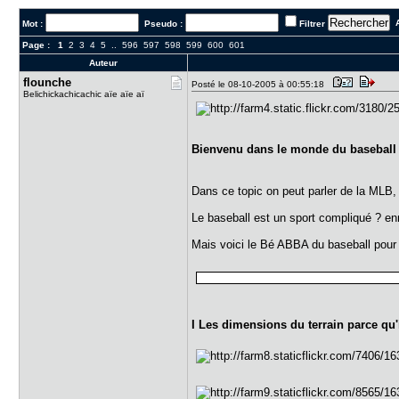
A
Mot :
Pseudo :
Filtrer
Page :
1
2
3
4
5
..
596
597
598
599
600
601
Auteur
flounche
Posté le 08-10-2005 à 00:55:18
Belichickachicachic aïe aïe aï
Bienvenu dans le monde du baseball 
Dans ce topic on peut parler de la MLB, 
Le baseball est un sport compliqué ? en
Mais voici le Bé ABBA du baseball pour 
I Les dimensions du terrain parce qu'