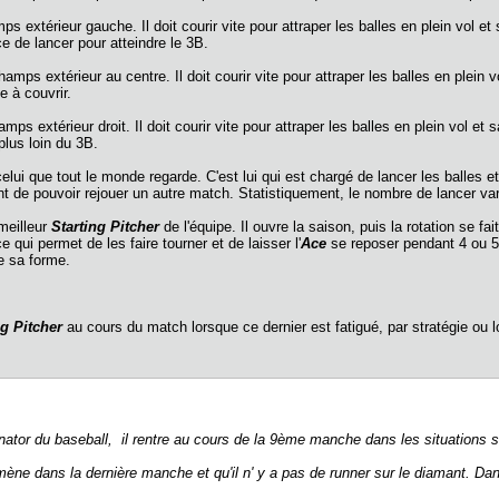
mps extérieur gauche. Il doit courir vite pour attraper les balles en plein vol e
ce de lancer pour atteindre le 3B.
champs extérieur au centre. Il doit courir vite pour attraper les balles en plein 
ace à couvrir.
hamps extérieur droit. Il doit courir vite pour attraper les balles en plein vol et 
plus loin du 3B.
celui que tout le monde regarde. C'est lui qui est chargé de lancer les balles et
t de pouvoir rejouer un autre match. Statistiquement, le nombre de lancer vari
 meilleur
Starting Pitcher
de l'équipe. Il ouvre la saison, puis la rotation se fa
ce qui permet de les faire tourner et de laisser l'
Ace
se reposer pendant 4 ou 5
e sa forme.
ng Pitcher
au cours du match lorsque ce dernier est fatigué, par stratégie ou 
inator du baseball, il rentre au cours de la 9ème manche dans les situations 
ne dans la dernière manche et qu'il n' y a pas de runner sur le diamant. Dans