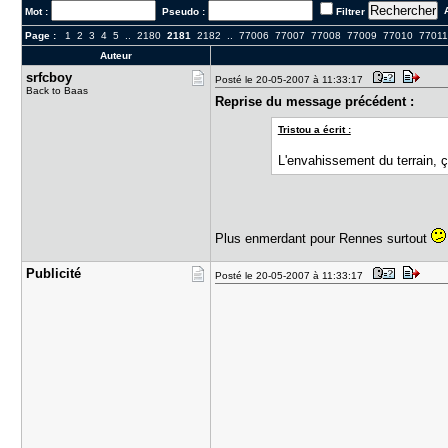
A
Mot :
Pseudo :
Filtrer
Page :
1
2
3
4
5
..
2180
2181
2182
..
77006
77007
77008
77009
77010
7701
Auteur
srfcboy
Posté le 20-05-2007 à 11:33:17
Back to Baas
Reprise du message précédent :
Tristou a écrit :
L'envahissement du terrain, 
Plus enmerdant pour Rennes surtout
Publicité
Posté le 20-05-2007 à 11:33:17