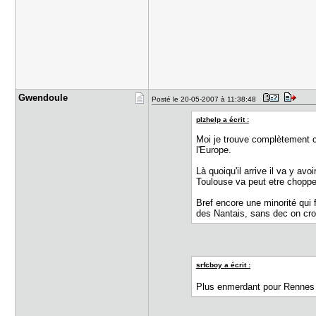
Gwendoule
Posté le 20-05-2007 à 11:38:48
plzhelp a écrit :
Moi je trouve complètement c
l'Europe.
Là quoiqu'il arrive il va y av
Toulouse va peut etre chopper
Bref encore une minorité qui f
des Nantais, sans dec on croi
srfcboy a écrit :
Plus enmerdant pour Rennes