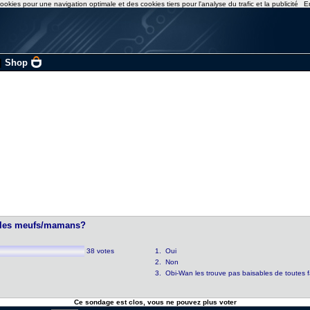
ookies pour une navigation optimale et des cookies tiers pour l'analyse du trafic et la publicité
E
|
Shop
ur les meufs/mamans?
38 votes
1. Oui
2. Non
3. Obi-Wan les trouve pas baisables de toutes 
Ce sondage est clos, vous ne pouvez plus voter