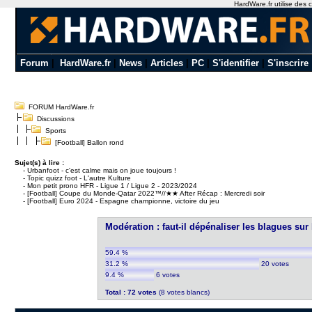
HardWare.fr utilise des c
Forum
|
HardWare.fr
|
News
|
Articles
|
PC
|
S'identifier
|
S'inscrire
FORUM HardWare.fr
Discussions
Sports
[Football] Ballon rond
Sujet(s) à lire :
-
Urbanfoot - c'est calme mais on joue toujours !
-
Topic quizz foot - L'autre Kulture
-
Mon petit prono HFR - Ligue 1 / Ligue 2 - 2023/2024
-
[Football] Coupe du Monde-Qatar 2022™//★★ After Récap : Mercredi soir
-
[Football] Euro 2024 - Espagne championne, victoire du jeu
Modération : faut-il dépénaliser les blagues s
59.4 %
31.2 %
20 votes
9.4 %
6 votes
Total : 72 votes
(8 votes blancs)