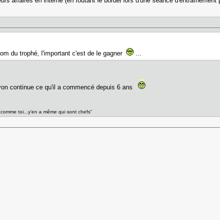
leurs affaires en interne (en foutant le bordel lors d'une séance d'entraînement
 nom du trophé, l'important c'est de le gagner
...
 Lyon continue ce qu'il a commencé depuis 6 ans
 comme toi...y'en a même qui sont chefs"