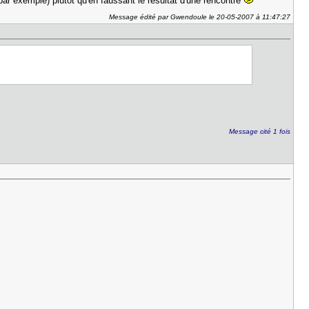
 par exemple) plutôt qu'en faussant le résultat d'une rencontre
Message édité par Gwendoule le 20-05-2007 à 11:47:27
Message cité 1 fois