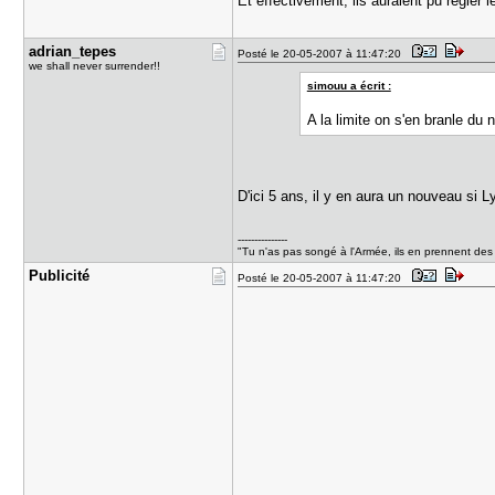
Et effectivement, ils auraient pu régler 
adrian_tep​es
Posté le 20-05-2007 à 11:47:20
we shall never surrender!!
simouu a écrit :
A la limite on s'en branle du
D'ici 5 ans, il y en aura un nouveau si
---------------
"Tu n'as pas songé à l'Armée, ils en prennent des
Publicité
Posté le 20-05-2007 à 11:47:20