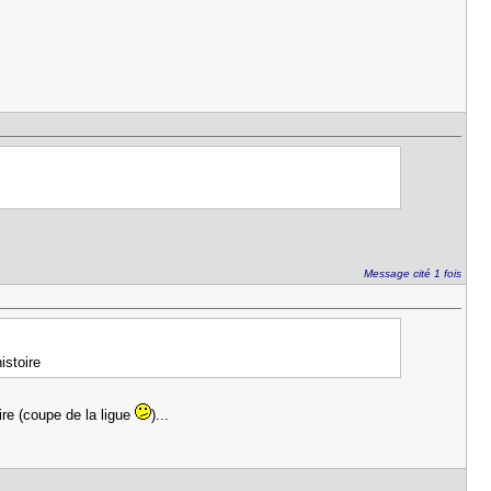
Message cité 1 fois
istoire
ire (coupe de la ligue
)...