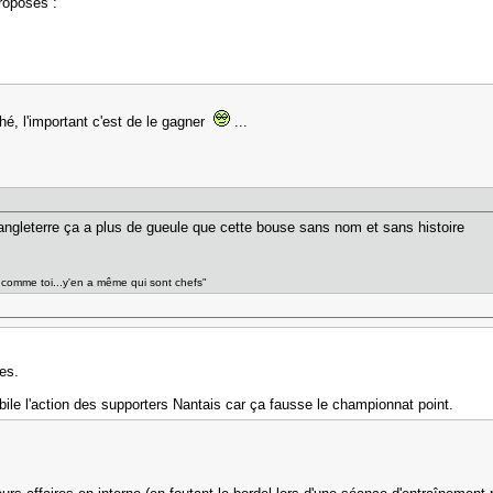
proposés :
phé, l'important c'est de le gagner
...
ngleterre ça a plus de gueule que cette bouse sans nom et sans histoire
 comme toi...y'en a même qui sont chefs"
es.
ile l'action des supporters Nantais car ça fausse le championnat point.