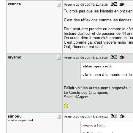
xennca
Posté le 20-05-2007 à 11:42:36
Tu crois pas que les Nantais en ont rien
C'est des réflexions comme les tiennes 
Faut peut etre prendre en compte le côt
histoire d'amour et de passion de 44 an
On aurait détruit mon club comme ils l'on
C'est comme ça, c'est viscéral mais t'in
Ouf, l'honneur est sauf...
myamo
Posté le 20-05-2007 à 11:44:29
adrian_tepes a écrit :
v'la le nom à la mords moi le
Fallait voir les autres noms proposés :
Le Cercle des Champions
Soleil d'Argent
simouu
Posté le 20-05-2007 à 11:45:43
equipe serpentard
myamo a écrit :