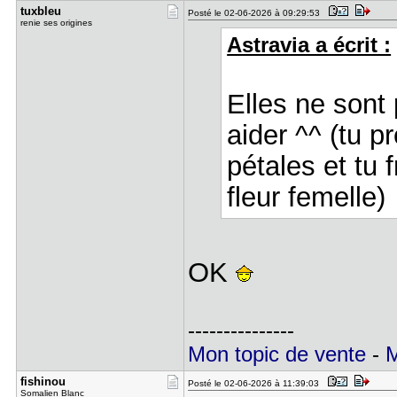
tuxbleu
Posté le 02-06-2026 à 09:29:53
renie ses origines
Astravia a écrit :
Elles ne sont
aider ^^ (tu p
pétales et tu f
fleur femelle)
OK
---------------
Mon topic de vente
-
M
fishinou
Posté le 02-06-2026 à 11:39:03
Somalien Blanc