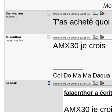
Mes
the_warrio​r
Posté le 31-05-2026 à 23:25:43
in soviet ...
T'as acheté quoi
falaenthor
Posté le 01-06-2026 à 12:28:57
Long Long Man
AMX30 je crois
---------------
Col Do Ma Ma Daqua
nasdak
Posté le 01-06-2026 à 13:24:18
falaenthor a écrit
AMX30 je cro