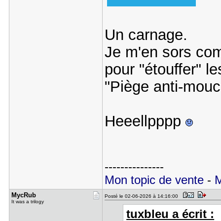
Un carnage.
Je m'en sors com
pour "étouffer" le
"Piège anti-mouc
Heeellpppp
---------------
Mon topic de vente
-
M
MycRub
Posté le 02-06-2026 à 14:16:00
It was a trilogy
tuxbleu a écrit :