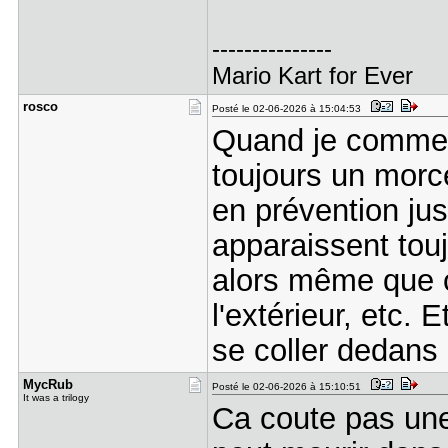
---------------
Mario Kart for Ever
rosco
Posté le 02-06-2026 à 15:04:53
Quand je commenc
toujours un morce
en prévention ju
apparaissent touj
alors même que c'
l'extérieur, etc. 
se coller dedans 
MycRub
Posté le 02-06-2026 à 15:10:51
It was a trilogy
Ca coute pas une