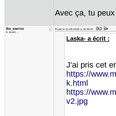
Avec ça, tu peux 
the_warrio​r
Posté le 01-06-2026 à 18:58:07
in soviet ...
Laska- a écrit :
J'ai pris cet e
https://www.mo
k.html
https://www.mo
v2.jpg