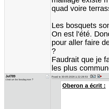
quad voire terrass
Les bosquets son
On est l'été. Don
pour aller faire 
?
Faudrait que je 
les plus commun
Jof789
Posté le 30-05-2026 à 22:28:53
c'est un bo boulay,non ?
Oberon a écrit :