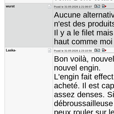
wurst
Posté le 31-05-2026 à 21:06:07
Aucune alternativ
n'est des produit
Il y a le filet ma
haut comme moi c
Laska-
Posté le 31-05-2026 à 23:10:56
Bon voilà, nouve
nouvel engin.
L'engin fait effec
acheté. Il est ca
assez denses. Si
débroussailleuse 
peux rouler sur l