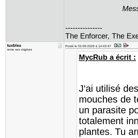
Mess
---------------
The Enforcer, The Exe
tuxbleu
Posté le 02-06-2026 à 14:43:47
renie ses origines
MycRub a écrit :
J'ai utilisé 
mouches de te
un parasite p
totalement inn
plantes. Tu a