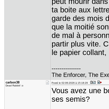
peut mourir dans l
ta boite aux lett
garde des mois da
que la moitié son
de mal à personn
partir plus vite.
le papier collant
---------------
The Enforcer, The Exe
carbon38
Posté le 02-06-2026 à 15:18:29
Dead Rabbit! :o
Vous avez une bo
ses semis?