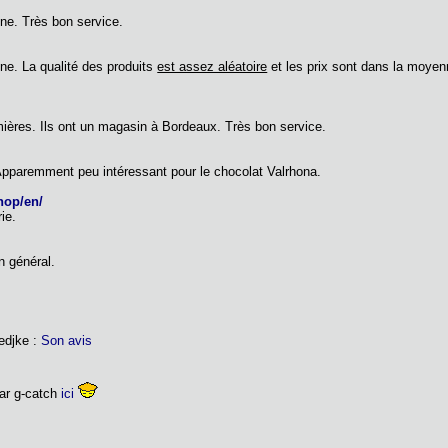
ine. Très bon service.
ine. La qualité des produits
est assez aléatoire
et les prix sont dans la moyenn
mières. Ils ont un magasin à Bordeaux. Très bon service.
Apparemment peu intéressant pour le chocolat Valrhona.
hop/en/
ie.
n général.
redjke :
Son avis
par g-catch
ici