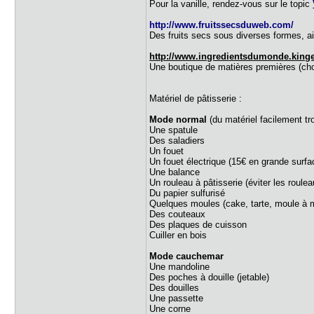
Pour la vanille, rendez-vous sur le topic
http://www.fruitssecsduweb.com/
Des fruits secs sous diverses formes, ain
http://www.ingredientsdumonde.king
Une boutique de matières premières (cho
Matériel de pâtisserie :
Mode normal
(du matériel facilement tr
Une spatule
Des saladiers
Un fouet
Un fouet électrique (15€ en grande surfa
Une balance
Un rouleau à pâtisserie (éviter les roule
Du papier sulfurisé
Quelques moules (cake, tarte, moule à 
Des couteaux
Des plaques de cuisson
Cuiller en bois
Mode cauchemar
Une mandoline
Des poches à douille (jetable)
Des douilles
Une passette
Une corne