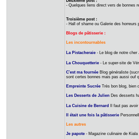
Deuxième post :
- Quelques liens direct vers de bonnes
Troisième post :
- Hall of shame ou Galerie des horreurs
Blogs de pâtisserie :
Les incontournables
La Pistacheraie
- Le blog de notre che
La Chouquetterie
- Le super-site de Vér
C'est ma fournée
Blog généraliste (sucr
sont certes bonnes mais pas aussi ouf qu
Empreinte Sucrée
Très bon blog, bien d
Les Desserts de Julien
Des desserts ha
La Cuisine de Bernard
Il faut pas avoi
Il était une fois la pâtisserie
Personnelle
Les autres
Je papote
- Magazine culinaire de Kiala