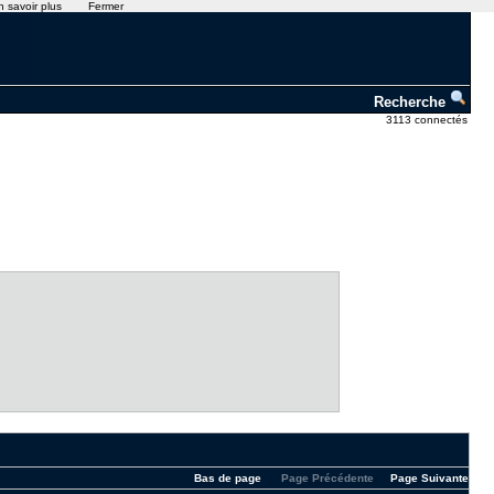
n savoir plus
Fermer
Recherche
3113 connectés
Bas de page
Page Précédente
Page Suivante