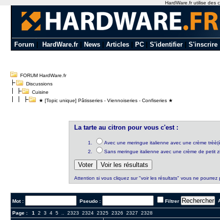
HardWare.fr utilise des c
Forum
|
HardWare.fr
|
News
|
Articles
|
PC
|
S'identifier
|
S'inscrire
FORUM HardWare.fr
Discussions
Cuisine
★ [Topic unique] Pâtisseries - Viennoiseries - Confiseries ★
La tarte au citron pour vous c'est :
Avec une meringue italienne avec une crème trèè(
Sans meringue italienne avec une crème de petit z
Attention si vous cliquez sur "voir les résultats" vous ne pourrez 
A
Mot :
Pseudo :
Filtrer
Page :
1
2
3
4
5
..
2323
2324
2325
2326
2327
2328