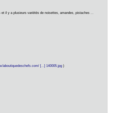
 et il y a plusieurs variétés de noisettes, amandes, pistaches ...
w.laboutiquedeschefs.com/ [...] 140005.jpg
)