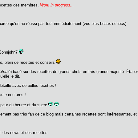
 recettes des membres.
Work in progress...
 parce qu’on ne réussi pas tout immédiatement (vos
plus beaux
échecs)
r Johnjohn7
o, plein de recettes et conseils
é/salé) basé sur des recettes de grands chefs en très grande majorité. Étapes 
'elle le dit.
étaillé avec de belles recettes !
ute coutures !
r peur du beurre et du sucre
ment pas très fan de ce blog mais certaines recettes sont intéressantes, et e
 : des news et des recettes