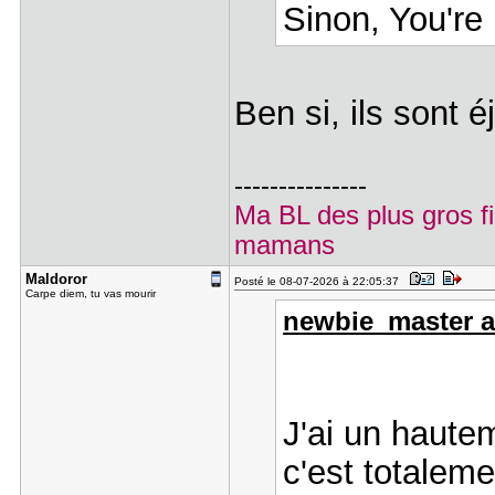
Sinon, You're
Ben si, ils sont é
---------------
Ma BL des plus gros f
mamans
Maldoror
Posté le 08-07-2026 à 22:05:37
Carpe diem, tu vas mourir
newbie_master a 
J'ai un haute
c'est totaleme