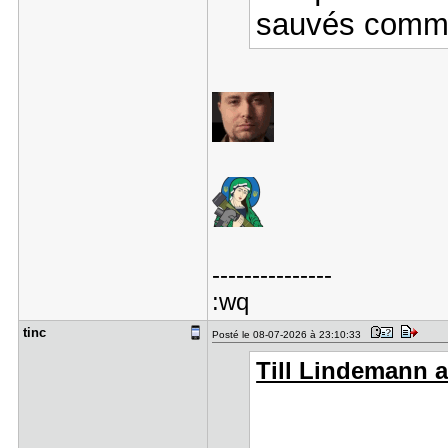
sauvés comm
---------------
:wq
tinc
Posté le 08-07-2026 à 23:10:33
Till Lindemann a 