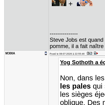
+
---------------
Steve Jobs est quand
pomme, il a fait naître
M300A
Posté le 08-07-2026 à 22:55:46
Yog Sothoth a écr
Non, dans le
les pales
qui 
les sièges éje
oblique. Des 