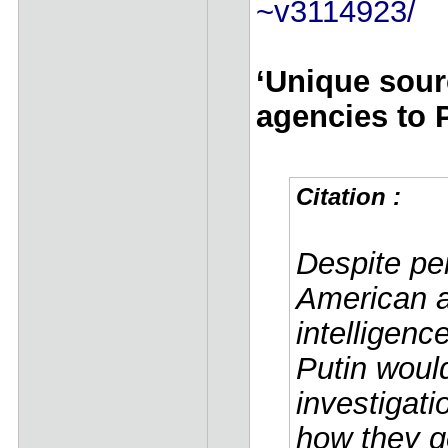
~v3114923/
‘Unique sour
agencies to 
Citation :
Despite pe
American an
intelligenc
Putin woul
investigati
how they go