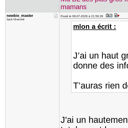
mamans
newbie_mas​ter
Posté le 08-07-2026 à 21:56:28
Jack l'éventré
mlon a écrit :
J’ai un haut g
donne des inf
T’auras rien d
J'ai un hautemen