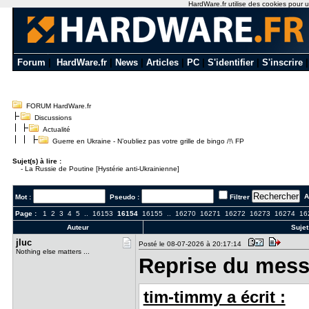
HardWare.fr utilise des cookies pour un
Forum
|
HardWare.fr
|
News
|
Articles
|
PC
|
S'identifier
|
S'inscrire
FORUM HardWare.fr
Discussions
Actualité
Guerre en Ukraine - N’oubliez pas votre grille de bingo /!\ FP
Sujet(s) à lire :
-
La Russie de Poutine [Hystérie anti-Ukrainienne]
Al
Mot :
Pseudo :
Filtrer
Page :
1
2
3
4
5
..
16153
16154
16155
..
16270
16271
16272
16273
16274
16
Auteur
Sujet
jluc
Posté le 08-07-2026 à 20:17:14
Nothing else matters ...
Reprise du mess
tim-timmy a écrit :