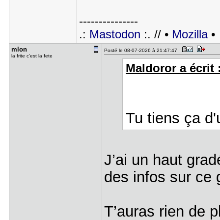
---------------
.:
Mastodon
:. // •
Mozilla
•
mlon
Posté le 08-07-2026 à 21:47:47
la frite c'est la fete
Maldoror a écrit 
Tu tiens ça d'
J’ai un haut grad
des infos sur ce
T’auras rien de p