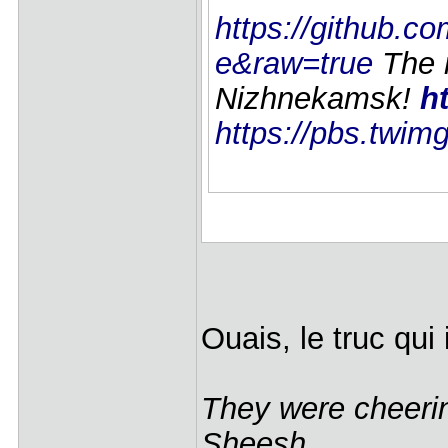
https://github.c
e&raw=true
The m
Nizhnekamsk!
h
https://pbs.twim
Ouais, le truc qu
They were cheerin
Sheesh…