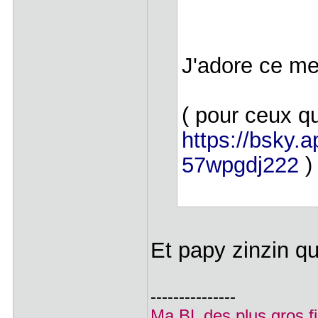
J'adore ce 
( pour ceux qu
https://bsky.a
57wpgdj222
)
Et papy zinzin qu
---------------
Ma BL des plus gros f