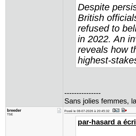
Despite persi
British offici
refused to be
in 2022. An i
reveals how th
highest-stake
---------------
Sans jolies femmes, la 
breeder
Posté le 08-07-2026 à 20:45:32
TSE
par-hasard a écri