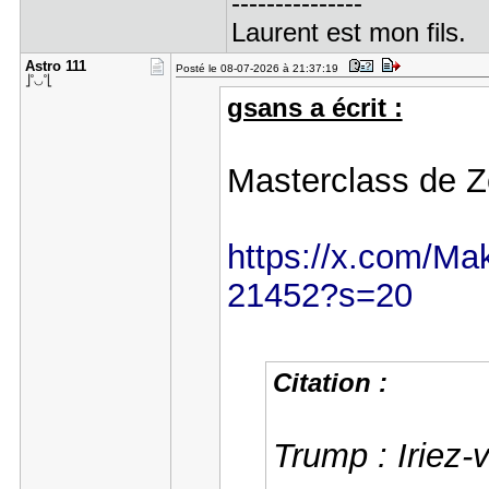
---------------
Laurent est mon fils.
Astro 111
Posté le 08-07-2026 à 21:37:19
⎦˚◡˚⎣
gsans a écrit :
Masterclass de Z
https://x.com/Ma
21452?s=20
Citation :
Trump : Iriez