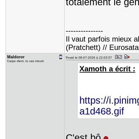
totalement le gen
---------------
Il vaut parfois mieux 
(Pratchett) // Eurosat
Maldoror
Posté le 08-07-2026 à 22:03:57
Carpe diem, tu vas mourir
Xamoth a écrit :
https://i.pinim
a1d468.gif
C'est bô