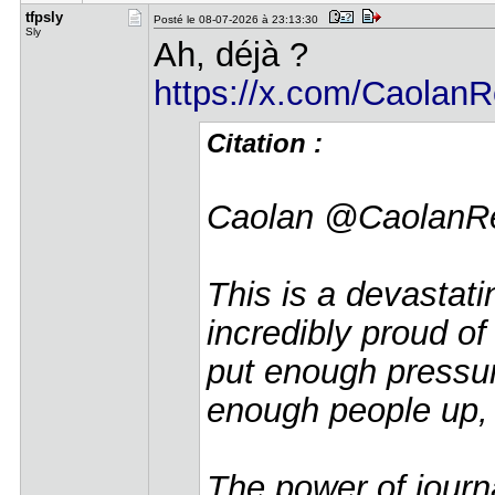
tfpsly
Posté le 08-07-2026 à 23:13:30
Sly
Ah, déjà ?
https://x.com/Caolan
Citation :
Caolan @CaolanRe
This is a devastati
incredibly proud of t
put enough pressur
enough people up,
The power of jour