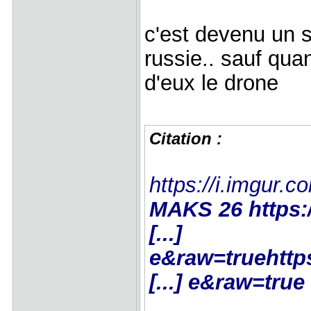
c'est devenu un s
russie.. sauf quan
d'eux le drone
Citation :
https://i.imgur.
MAKS 26
https
[...]
e&raw=true
http
[...] e&raw=true