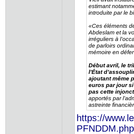
estimant notamment
introduite par le b
«Ces éléments dé
Abdeslam et la v
irréguliers à l’occ
de parloirs ordina
mémoire en défe
Début avril, le t
l’État d’assoupl
ajoutant même pa
euros par jour si
pas cette injonct
apportés par l’adm
astreinte financiè
https://www.lep
PFNDDM.ph