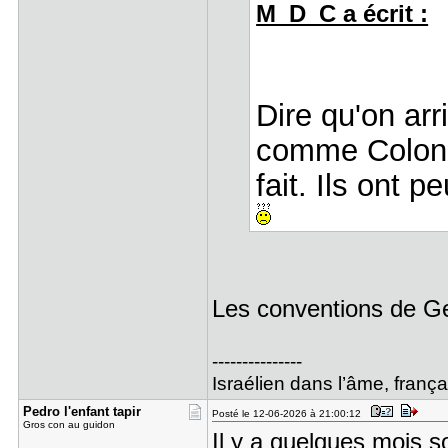
M_D_C a écrit :
Dire qu'on ar
comme Colona e
fait. Ils ont 
Les conventions de 
---------------
Israélien dans l’âme, franç
Pedro l'en​fant tapir
Posté le 12-06-2026 à 21:00:12
Gros con au guidon
Il y a quelques mois s