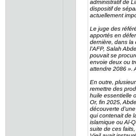
administratif de L
dispositif de sépa
actuellement imp
Le juge des référ
apportés en défens
dernière, dans la
l’AFP, Salah Abde
pouvait se procure
envoie deux ou tr
attendre 2086 ».
En outre, plusieur
remettre des produi
huile essentielle
Or, fin 2025, Abd
découverte d’une
qui contenait de l
islamique ou Al-Qa
suite de ces faits
Vieil avait instau