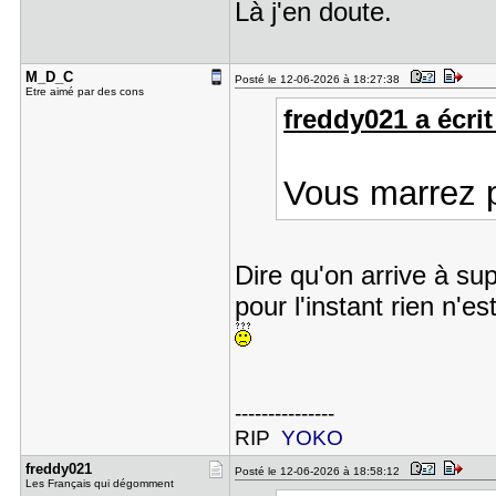
Là j'en doute.
M_D_C
Posté le 12-06-2026 à 18:27:38
Etre aimé par des cons
freddy021 a écrit
Vous marrez p
Dire qu'on arrive à s
pour l'instant rien n'es
---------------
RIP
YOKO
freddy021
Posté le 12-06-2026 à 18:58:12
Les Français qui dégomment