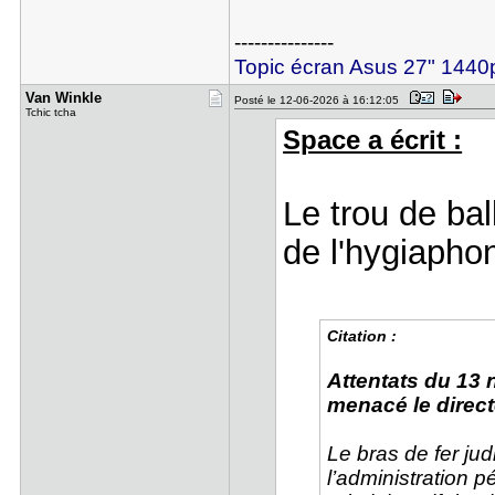
---------------
Topic écran Asus 27" 14
Van Winkle
Posté le 12-06-2026 à 16:12:05
Tchic tcha
Space a écrit :
Le trou de ball
de l'hygiaph
Citation :
Attentats du 13
menacé le direct
Le bras de fer ju
l’administration pé