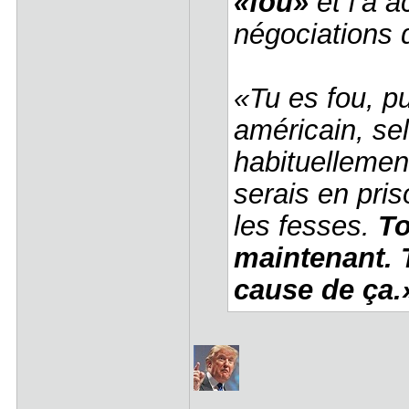
«fou»
et l’a a
négociations d
«Tu es fou, pu
américain, se
habituellemen
serais en pris
les fesses.
To
maintenant. 
cause de ça.