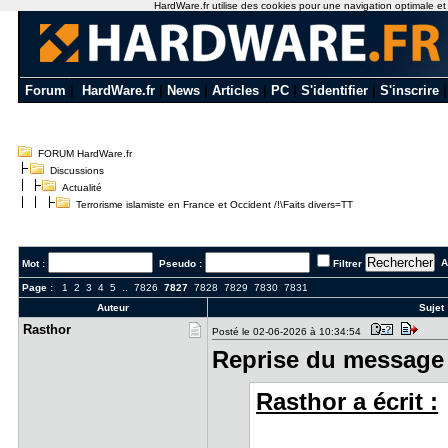
HardWare.fr utilise des cookies pour une navigation optimale et de
Forum
|
HardWare.fr
|
News
|
Articles
|
PC
|
S'identifier
|
S'inscrire
FORUM HardWare.fr
Discussions
Actualité
Terrorisme islamiste en France et Occident /!\Faits divers=TT
Al
Mot :
Pseudo :
Filtrer
Page :
1
2
3
4
5
..
7826
7827
7828
7829
7830
7831
Auteur
Sujet 
Rasthor
Posté le 02-06-2026 à 10:34:54
Reprise du message 
Rasthor a écrit :