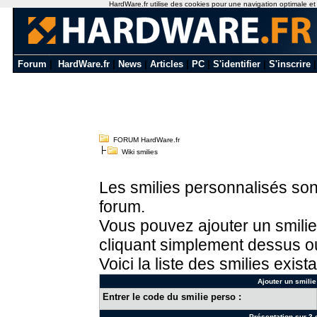
HardWare.fr utilise des cookies pour une navigation optimale et de
Forum
|
HardWare.fr
|
News
|
Articles
|
PC
|
S'identifier
|
S'inscrire
FORUM HardWare.fr
Wiki smilies
Les smilies personnalisés sont
forum.
Vous pouvez ajouter un smilie
cliquant simplement dessus ou
Voici la liste des smilies exista
Ajouter un smilie
Entrer le code du smilie perso :
Présentation sur 3