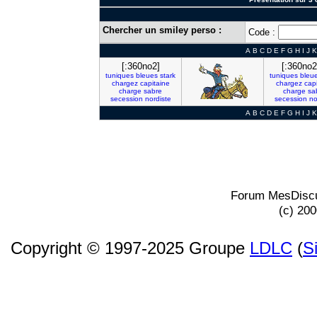
Chercher un smiley perso :
Code :
A
B
C
D
E
F
G
H
I
J
K
[:360no2]
[:360no2
tuniques
bleues
stark
tuniques
bleu
chargez
capitaine
chargez
cap
charge
sabre
charge
sa
secession
nordiste
secession
no
A
B
C
D
E
F
G
H
I
J
K
Forum MesDiscu
(c) 20
Copyright © 1997-2025 Groupe
LDLC
(
S