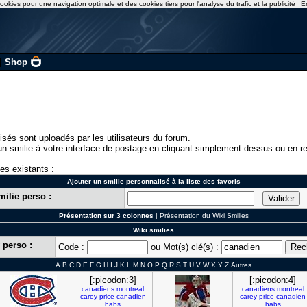
ookies pour une navigation optimale et des cookies tiers pour l'analyse du trafic et la publicité
E
|
Shop
isés sont uploadés par les utilisateurs du forum.
n smilie à votre interface de postage en cliquant simplement dessus ou en re
ies existants :
Ajouter un smilie personnalisé à la liste des favoris
milie perso :
Présentation sur 3 colonnes
|
Présentation du Wiki Smilies
Wiki smilies
 perso :
Code :
ou Mot(s) clé(s) :
A
B
C
D
E
F
G
H
I
J
K
L
M
N
O
P
Q
R
S
T
U
V
W
X
Y
Z
Autres
[:picodon:3]
[:picodon:4]
canadiens
montreal
canadiens
montreal
carey
price
canadien
carey
price
canadien
habs
habs