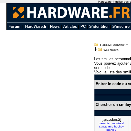
HardWare.fr utilise des c
Forum
|
HardWare.fr
|
News
|
Articles
|
PC
|
S'identifier
|
S'inscrire
FORUM HardWare.fr
Wiki smilies
Les smilies personnal
Vous pouvez ajouter u
son code.
Voici la liste des smil
Entrer le code du s
Chercher un smiley
[:picodon:2]
canadien
montreal
canadiens
hockey
stanley