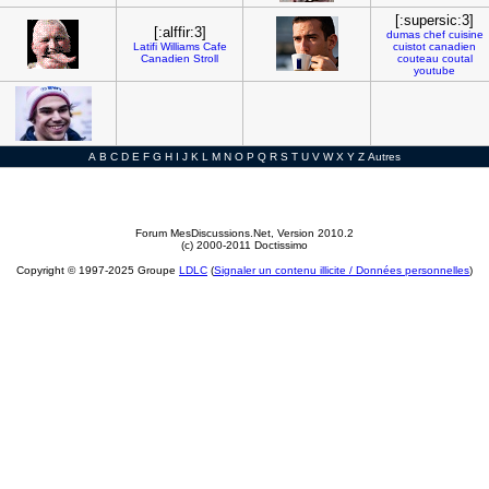
[:supersic:3]
[:alffir:3]
dumas
chef
cuisine
Latifi
Williams
Cafe
cuistot
canadien
Canadien
Stroll
couteau
coutal
youtube
A
B
C
D
E
F
G
H
I
J
K
L
M
N
O
P
Q
R
S
T
U
V
W
X
Y
Z
Autres
Forum MesDiscussions.Net
, Version 2010.2
(c) 2000-2011 Doctissimo
Copyright © 1997-2025 Groupe
LDLC
(
Signaler un contenu illicite / Données personnelles
)