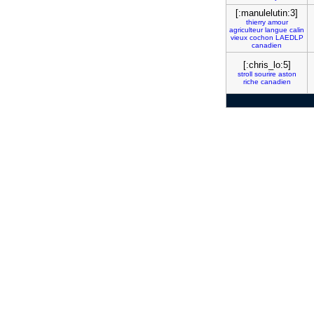
[:manulelutin:3]
thierry
amour
agriculteur
langue
calin
vieux
cochon
LAEDLP
canadien
[:chris_lo:5]
stroll
sourire
aston
riche
canadien