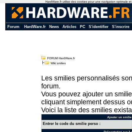
HardWare.fr utilise des cookies pour une navigation optimale et de
Forum
|
HardWare.fr
|
News
|
Articles
|
PC
|
S'identifier
|
S'inscrire
FORUM HardWare.fr
Wiki smilies
Les smilies personnalisés sont
forum.
Vous pouvez ajouter un smilie
cliquant simplement dessus ou
Voici la liste des smilies exista
Ajouter un smilie
Entrer le code du smilie perso :
Présentation sur 3