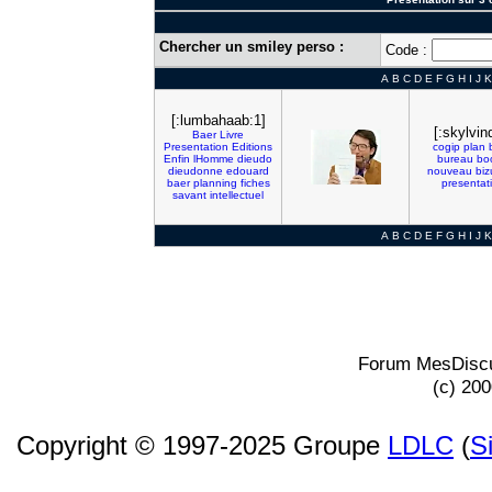
Chercher un smiley perso :
Code :
A
B
C
D
E
F
G
H
I
J
K
[:lumbahaab:1]
[:skylvin
Baer
Livre
Presentation
Editions
cogip
plan
Enfin
lHomme
dieudo
bureau
bo
dieudonne
edouard
nouveau
biz
baer
planning
fiches
presentat
savant
intellectuel
A
B
C
D
E
F
G
H
I
J
K
Forum MesDiscu
(c) 20
Copyright © 1997-2025 Groupe
LDLC
(
S