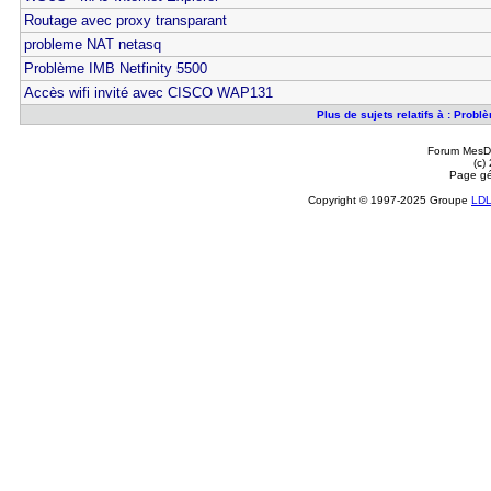
Routage avec proxy transparant
probleme NAT netasq
Problème IMB Netfinity 5500
Accès wifi invité avec CISCO WAP131
Plus de sujets relatifs à : Prob
Forum MesDi
(c)
Page gé
Copyright © 1997-2025 Groupe
LD