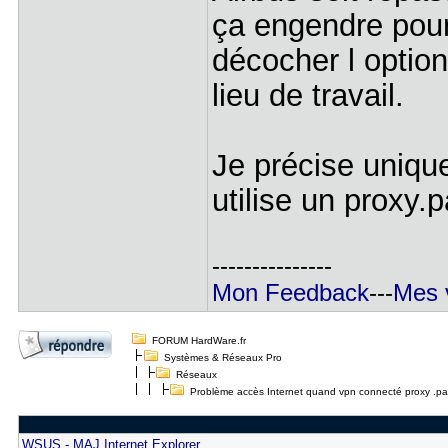
ça engendre pour
décocher l option
lieu de travail.
Je précise uniqu
utilise un proxy.
---------------
Mon Feedback
---
Mes 
FORUM HardWare.fr
Systèmes & Réseaux Pro
Réseaux
Problème accès Internet quand vpn connecté proxy .pa
WSUS - MAJ Internet Explorer