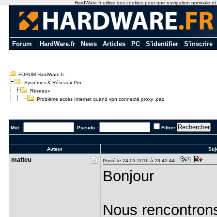
HardWare.fr utilise des cookies pour une navigation optimale et de
Forum
|
HardWare.fr
|
News
|
Articles
|
PC
|
S'identifier
|
S'inscrire
FORUM HardWare.fr
Systèmes & Réseaux Pro
Réseaux
Problème accès Internet quand vpn connecté proxy .pac
Mot :
Pseudo :
Filtrer
Auteur
Suj
matteu
Posté le 24-03-2016 à 23:42:44
Bonjour
Nous rencontrons