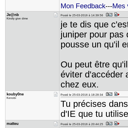
Mon Feedback
---
Mes 
Je@nb
Posté le 25-03-2016 à 14:39:56
Kindly give dime
je te dis que c'es
juniper pour pas q
pousse un qu'il e
Ou peut être qu'i
éviter d'accéder
chez eux.
kouby0ne
Posté le 25-03-2016 à 18:28:34
Kenobi
Tu précises dan
d'IE que tu utili
matteu
Posté le 25-03-2016 à 20:44:25