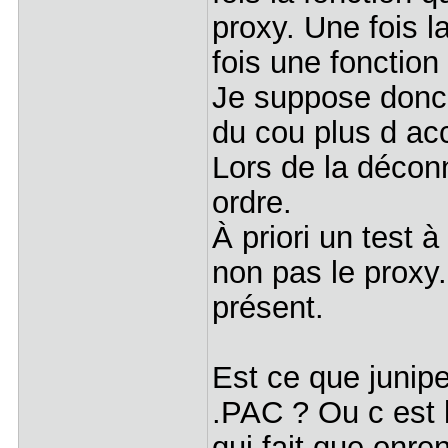
proxy. Une fois l
fois une fonction 
Je suppose donc q
du cou plus d ac
Lors de la décon
ordre.
À priori un test à
non pas le proxy
présent.
Est ce que junipe
.PAC ? Ou c est l
qui fait que onr