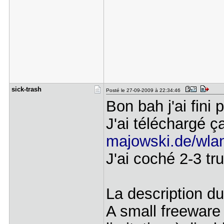
sick-trash
Posté le 27-09-2009 à 22:34:46
Bon bah j'ai fini 
J'ai téléchargé ç
majowski.de/wlan
J'ai coché 2-3 tr
La description d
A small freeware 