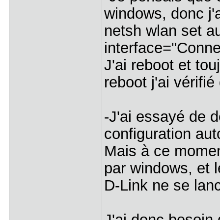
windows, donc j
netsh wlan set a
interface="Conne
J'ai reboot et t
reboot j'ai vérifi
-J'ai essayé de d
configuration a
Mais à ce momen
par windows, et l
D-Link ne se lan
J'ai donc besoin 