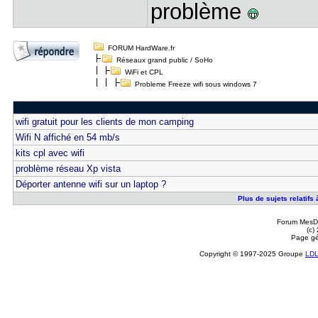
problème
FORUM HardWare.fr
Réseaux grand public / SoHo
WiFi et CPL
Probleme Freeze wifi sous windows 7
wifi gratuit pour les clients de mon camping
Wifi N affiché en 54 mb/s
kits cpl avec wifi
problème réseau Xp vista
Déporter antenne wifi sur un laptop ?
Plus de sujets relatifs
Forum MesDi
(c)
Page gé
Copyright © 1997-2025 Groupe
LD