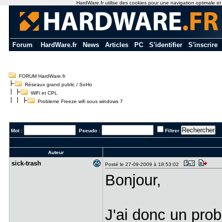
HardWare.fr utilise des cookies pour une navigation optimale et de
Forum
|
HardWare.fr
|
News
|
Articles
|
PC
|
S'identifier
|
S'inscrire
FORUM HardWare.fr
Réseaux grand public / SoHo
WiFi et CPL
Probleme Freeze wifi sous windows 7
Mot :
Pseudo :
Filtrer
Auteur
sick-trash
Posté le 27-09-2009 à 18:53:02
Bonjour,
J'ai donc un prob