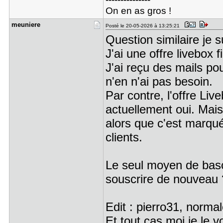
On en as gros !
meuniere
Posté le 20-05-2026 à 13:25:21
Question similaire je 
J'ai une offre livebox 
J'ai reçu des mails po
n'en n'ai pas besoin.
Par contre, l'offre Li
actuellement oui. Mais
alors que c'est marqué
clients.
Le seul moyen de bascule
souscrire de nouveau 
Edit : pierro31, norma
Et tout cas moi je le v