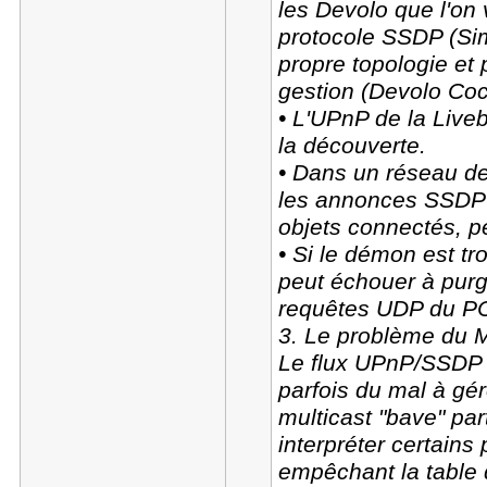
les Devolo que l'on v
protocole SSDP (Sim
propre topologie et
gestion (Devolo Co
• L'UPnP de la Liv
la découverte.
• Dans un réseau de
les annonces SSDP 
objets connectés, p
• Si le démon est tr
peut échouer à purge
requêtes UDP du PC 
3. Le problème du M
Le flux UPnP/SSDP e
parfois du mal à gér
multicast "bave" par
interpréter certain
empêchant la table 