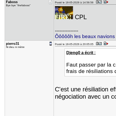
Faboss
Posté le 18-05-2026 à 14:56:56
Bye bye ''thefaboss''
CPL
---------------
Ôôôôôh les beaux navions
pierro31
Posté le 18-05-2026 à 20:05:05
Ni dieu ni mètre
Djeng0 a écrit :
Faut passer par la c
frais de résiliations
C'est une résiliation e
négociation avec un co
---------------