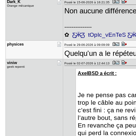
Dark_K
Posté le 15-06-2026 à 16:21:35
Orange mécanique
Non aucune différence
---------------
✿
Ƹ̵̡Ӝ̵̨̄Ʒ tOpIc_vEnTeS Ƹ̵̡Ӝ̵̨
physices
Posté le 29-06-2026 à 09:09:09
Quelqu'un a le répéteur
viniw
Posté le 02-07-2026 à 12:44:13
geek repenti
AxelBSD a écrit :
Je ne pense pas car 
trop le câble au poi
c’est fini : ça ne r
l’autre bout, sans r
En revanche ça peut
qui perd la connexio