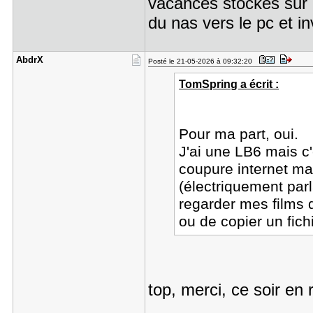
vacances stockés sur l
du nas vers le pc et i
AbdrX
Posté le 21-05-2026 à 09:32:20
TomSpring a écrit :
Pour ma part, oui.
J'ai une LB6 mais c'
coupure internet ma
(électriquement par
regarder mes films 
ou de copier un fich
top, merci, ce soir en 