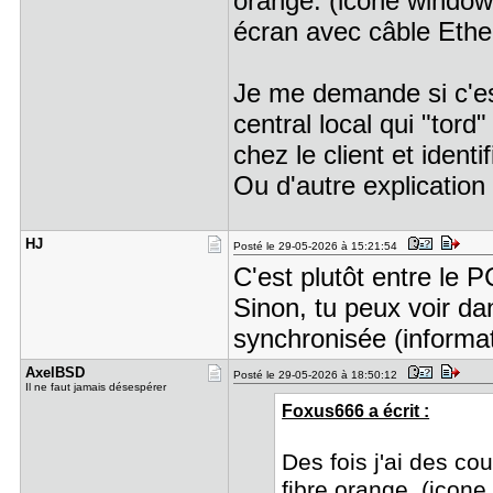
orange. (icone window 
écran avec câble Ether
Je me demande si c'est 
central local qui "tord"
chez le client et identif
Ou d'autre explication
HJ
Posté le 29-05-2026 à 15:21:54
C'est plutôt entre le P
Sinon, tu peux voir dan
synchronisée (informa
AxelBSD
Posté le 29-05-2026 à 18:50:12
Il ne faut jamais désespérer
Foxus666 a écrit :
Des fois j'ai des c
fibre orange. (icon