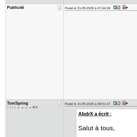
Publicité
Posté le 21-05-2026 à 07:44:39
TomSpring
Posté le 21-05-2026 à 08:51:47
↑ ↑ ↓ ↓ ← → ← → B A
AbdrX a écrit :
Salut à tous,