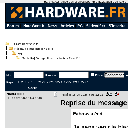
HardWare.fr utilise des cookies pour une navigation optimale et de
Forum
|
HardWare.fr
|
News
|
Articles
|
PC
|
S'identifier
|
S'inscrire
FORUM HardWare.fr
Réseaux grand public / SoHo
FAI
[Topic R+] Orange Fibre : la livebox 7 est là !
Al
Mot :
Pseudo :
Filtrer
Page :
1
2
3
4
5
..
2222
2223
2224
2225
2226
2227
Auteur
dante2002
Posté le 18-05-2026 à 06:12:21
HEUUU NOOOOOOOOON
Reprise du message 
Faboss a écrit :
Je sens venir la b