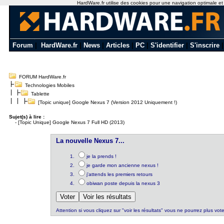
HardWare.fr utilise des cookies pour une navigation optimale et de
Forum
|
HardWare.fr
|
News
|
Articles
|
PC
|
S'identifier
|
S'inscrire
FORUM HardWare.fr
Technologies Mobiles
Tablette
[Topic unique] Google Nexus 7 (Version 2012 Uniquement !)
Sujet(s) à lire :
-
[Topic Unique] Google Nexus 7 Full HD (2013)
La nouvelle Nexus 7...
je la prends !
je garde mon ancienne nexus !
j'attends les premiers retours
obiwan poste depuis la nexus 3
Attention si vous cliquez sur "voir les résultats" vous ne pourrez plus vote