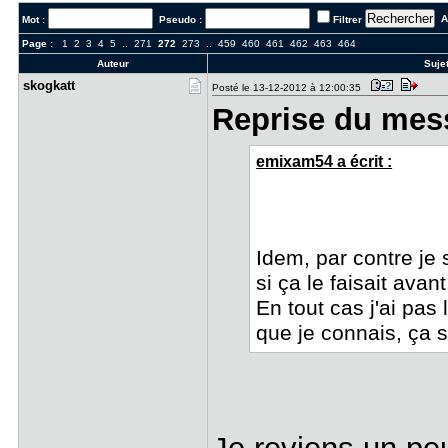
Al
Mot :
Pseudo :
Filtrer
Page :
1
2
3
4
5
..
271
272
273
..
459
460
461
462
463
464
Auteur
Sujet
skogkatt
Posté le 13-12-2012 à 12:00:35
Reprise du mes
emixam54 a écrit :
Idem, par contre je 
si ça le faisait avan
En tout cas j'ai pas
que je connais, ça se