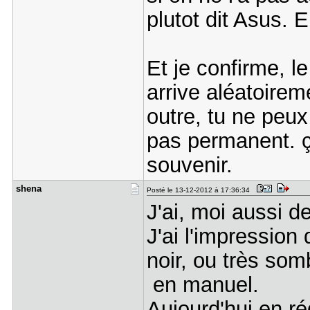
plutot dit Asus. 
Et je confirme, le
arrive aléatoire
outre, tu ne peux 
pas permanent. ç
souvenir.
shena
Posté le 13-12-2012 à 17:36:34
J'ai, moi aussi d
J'ai l'impression
noir, ou très som
en manuel.
Aujourd'hui en rég