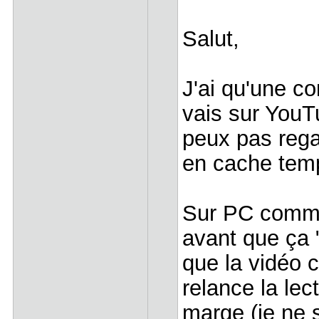
Salut,
J'ai qu'une c
vais sur YouTu
peux pas rega
en cache tem
Sur PC comme 
avant que ça 
que la vidéo c
relance la lec
marge (je ne s