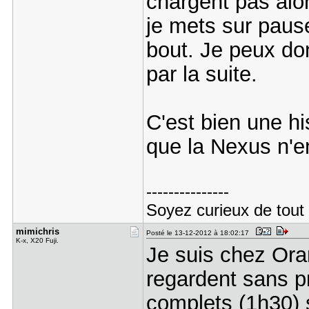
chargent pas alor
je mets sur paus
bout. Je peux don
par la suite.
C'est bien une h
que la Nexus n'en
---------------
Soyez curieux de tout 
mimichris
Posté le 13-12-2012 à 18:02:17
K-x, X20 Fuji.
Je suis chez Ora
regardent sans pr
complets (1h30) s