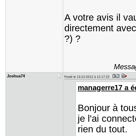
A votre avis il v
directement avec
?) ?
Messag
Joshua74
Posté le 13-12-2012 à 12:17:22
managerre17 a éc
Bonjour à tou
je l'ai connec
rien du tout.