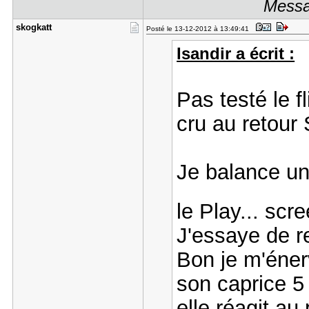
Messa
skogkatt
Posté le 13-12-2012 à 13:49:41
Isandir a écrit :
Pas testé le fl
cru au retou
Je balance un
le Play... scr
J'essaye de r
Bon je m'éner
son caprice 5
elle réagit au