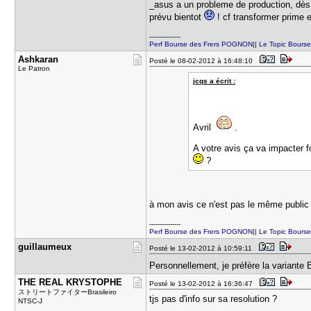
_asus a un probleme de production, dès q
prévu bientot
! cf transformer prime 
---------------
Perf Bourse des Frers POGNON
||
Le Topic Bours
Ashkaran
Posté le 08-02-2012 à 16:48:10
Le Patron
jcqs a écrit :
Avril
.
A votre avis ça va impacter f
?
à mon avis ce n'est pas le même public 
---------------
Perf Bourse des Frers POGNON
||
Le Topic Bours
guillaumeu​x
Posté le 13-02-2012 à 10:59:11
Personnellement, je préfère la varian
THE REAL K​RYSTOPHE
Posté le 13-02-2012 à 16:36:47
ストリートファイターBrasileiro
tjs pas d'info sur sa resolution ?
NTSC-J