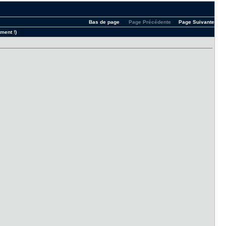
Bas de page
Page Précédente
Page Suivante
ment !)