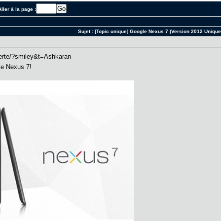
ller à la page :
Sujet :
[Topic unique] Google Nexus 7 (Version 2012 Unique
le Nexus 7!