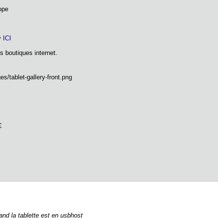
ope
ay
ICI
s boutiques internet.
€
nd la tablette est en usbhost