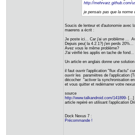
http://mehrvarz.github.com/u
je pensais pas que la norme u
Soucis de lenteur et d'autonomie avec la
maerens a écrit :
Je poste ici... Car j'ai un problème ... 
Depuis peu( la 4.2.1?) j'en perds 20%...
Avez vous le même problème?
J'ai vérifié les applis en tache de fond...
Un article en anglais donne une solutio
il faut ouvrir l'application "flux d'actu"
ouvrir les paramètres de l'application (Tr
décocher "activer la synchronisation en 
et vous quitter et redémarrer votre nexu
source
http://www.talkandroid.com/141899-
[...]
article repéré en utilisant l'application 
Dock Nexus 7 :
Précommande !