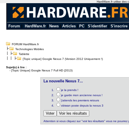
HardWare.fr utilise des c
Forum
|
HardWare.fr
|
News
|
Articles
|
PC
|
S'identifier
|
S'inscrire
FORUM HardWare.fr
Technologies Mobiles
Tablette
[Topic unique] Google Nexus 7 (Version 2012 Uniquement !)
Sujet(s) à lire :
-
[Topic Unique] Google Nexus 7 Full HD (2013)
La nouvelle Nexus 7...
je la prends !
je garde mon ancienne nexus !
j'attends les premiers retours
obiwan poste depuis la nexus 3
Attention si vous cliquez sur "voir les résultats" vous ne pourrez 