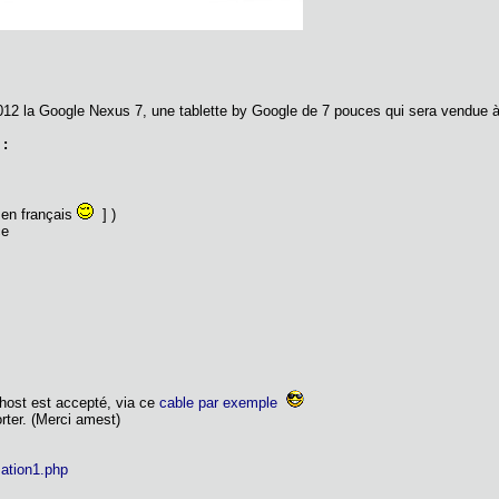
2012 la Google Nexus 7, une tablette by Google de 7 pouces qui sera vendue à 
 :
 en français
] )
ce
host est accepté, via ce
cable par exemple
ter. (Merci amest)
 ation1.php