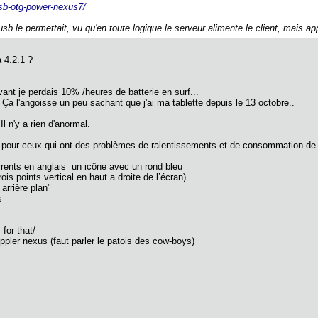
sb-otg-power-nexus7/
sb le permettait, vu qu'en toute logique le serveur alimente le client, mais ap
 4.2.1 ?
Avant je perdais 10% /heures de batterie en surf...
 Ça l'angoisse un peu sachant que j'ai ma tablette depuis le 13 octobre..
 Il n'y a rien d'anormal.
n pour ceux qui ont des problèmes de ralentissements et de consommation de l
 currents en anglais un icône avec un rond bleu
ois points vertical en haut a droite de l’écran)
arrière plan"
s
 -for-that/
Drippler nexus (faut parler le patois des cow-boys)