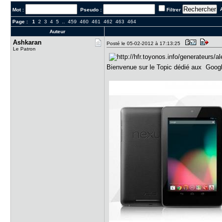
A
Mot :
Pseudo :
Filtrer
Page :
1
2
3
4
5
..
459
460
461
462
463
464
Auteur
Ashkaran
Posté le 05-02-2012 à 17:13:25
Le Patron
Bienvenue sur le Topic dédié aux Goog