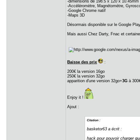
-dimensions de 198.5 x 120 x 10.45mm
-Accéléromètre, Magnétomètre, Gyrosc
-Google Chrome natif
-Maps 3D
Désormais disponible sur le Google Pl
Mais aussi Chez Darty, Fnac et certaine
Baisse des prix
:
200€ la version 16go
250€ la version 32go
apparition d'une version 32go+
3G
à 300
Enjoy it !
Ajout :
Citation :
basketor63 a écrit :
hack pour pouvoir charger qua