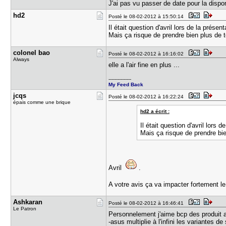
J'ai pas vu passer de date pour la dispon
hd2
Posté le 08-02-2012 à 15:50:14
Il était question d'avril lors de la prése
Mais ça risque de prendre bien plus de 
colonel ba​o
Posté le 08-02-2012 à 16:16:02
Always
elle a l'air fine en plus ...
---------------
My Feed Back
jcqs
Posté le 08-02-2012 à 16:22:24
épais comme une brique
hd2 a écrit :
Il était question d'avril lors
Mais ça risque de prendre bi
Avril
.
A votre avis ça va impacter fortement le
Ashkaran
Posté le 08-02-2012 à 16:46:41
Le Patron
Personnelement j'aime bcp des produit a
-asus multiplie à l'infini les variantes de