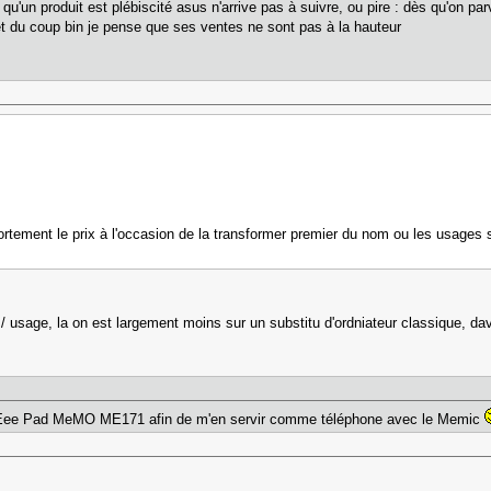
u'un produit est plébiscité asus n'arrive pas à suivre, ou pire : dès qu'on pa
et du coup bin je pense que ses ventes ne sont pas à la hauteur
e
ortement le prix à l'occasion de la transformer premier du nom ou les usages so
/ usage, la on est largement moins sur un substitu d'ordniateur classique, 
e
te Eee Pad MeMO ME171 afin de m'en servir comme téléphone avec le Memic