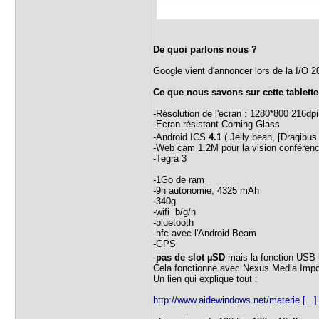
De quoi parlons nous ?
Google vient d'annoncer lors de la I/O 
Ce que nous savons sur cette tablette
-Résolution de l'écran : 1280*800 216dpi
-Ecran résistant Corning Glass
-Android ICS
4.1
( Jelly bean, [Dragibus
-Web cam 1.2M pour la vision conféren
-Tegra 3
-1Go de ram
-9h autonomie, 4325 mAh
-340g
-wifi b/g/n
-bluetooth
-nfc avec l'Android Beam
-GPS
-
pas de slot µSD
mais la fonction USB 
Cela fonctionne avec Nexus Media Impor
Un lien qui explique tout :
http://www.aidewindows.net/materie [...]