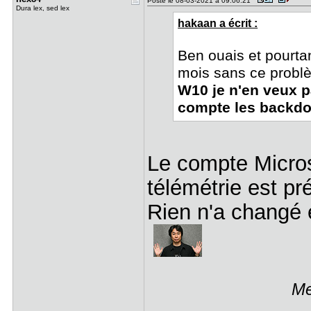
Posté le 08-03-2021 à 09:06:21
Dura lex, sed lex
hakaan a écrit :
Ben ouais et pourta
mois sans ce probl
W10 je n'en veux p
compte les backdoo
Le compte Microso
télémétrie est p
Rien n'a changé e
Me