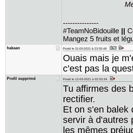
Me
---------------
#TeamNoBidouille
||
C
Mangez 5 fruits et lé
hakaan
Posté le 11-03-2021 à 23:30:46
Ouais mais je m'
c'est pas la ques
Profil sup​primé
Posté le 12-03-2021 à 02:03:34
Tu affirmes des 
rectifier.
Et on s'en balek 
servir à d'autres
les mêmes préj