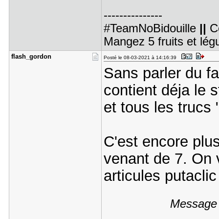
---------------
#TeamNoBidouille
||
C
Mangez 5 fruits et lé
flash_gord​on
Posté le 08-03-2021 à 14:16:39
Sans parler du fa
contient déja le 
et tous les trucs 
C'est encore plus
venant de 7. On v
articules putaclic
Message é