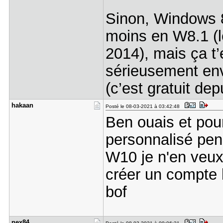
Sinon, Windows 
moins en W8.1 (l
2014), mais ça t
sérieusement en
(c’est gratuit de
hakaan
Posté le 08-03-2021 à 03:42:48
Ben ouais et pour
personnalisé pen
W10 je n'en veux
créer un compte 
bof
nex84