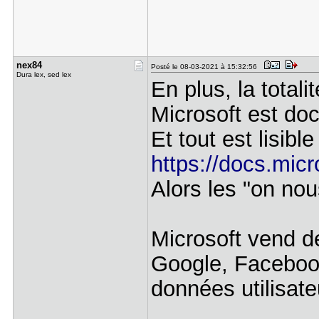
nex84
Posté le 08-03-2021 à 15:32:56
Dura lex, sed lex
En plus, la total
Microsoft est do
Et tout est lisible 
https://docs.micro
Alors les "on nou
Microsoft vend de
Google, Facebook
données utilisate