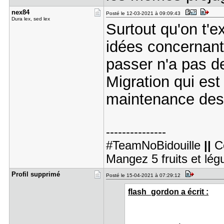
nex84
Posté le 12-03-2021 à 09:09:43
Dura lex, sed lex
Surtout qu'on t'e
idées concernant
passer n'a pas d
Migration qui est
maintenance des
---------------
#TeamNoBidouille
||
C
Mangez 5 fruits et lé
Profil sup​primé
Posté le 15-04-2021 à 07:29:12
flash_gordon a écrit :