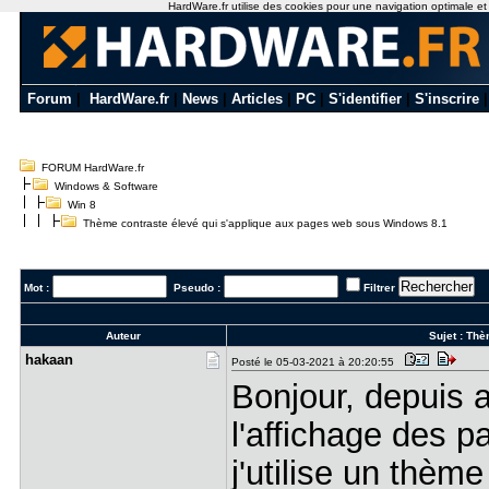
HardWare.fr utilise des cookies pour une navigation optimale et de
Forum
|
HardWare.fr
|
News
|
Articles
|
PC
|
S'identifier
|
S'inscrire
FORUM HardWare.fr
Windows & Software
Win 8
Thème contraste élevé qui s'applique aux pages web sous Windows 8.1
Mot :
Pseudo :
Filtrer
Auteur
Sujet :
Thèm
hakaan
Posté le 05-03-2021 à 20:20:55
Bonjour, depuis a
l'affichage des 
j'utilise un thèm