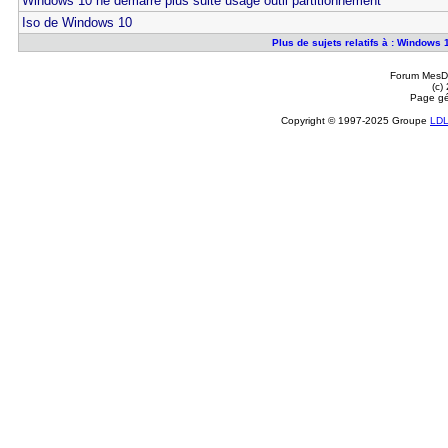
Windows 10 ne démarre plus suite usage outil partitionnement
Iso de Windows 10
Plus de sujets relatifs à : Windows 
Forum MesDi
(c)
Page gé
Copyright © 1997-2025 Groupe
LD