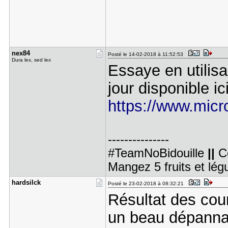
nex84
Posté le 14-02-2018 à 11:52:53
Dura lex, sed lex
Essaye en utilisa
jour disponible ici
https://www.micro
---------------
#TeamNoBidouille
||
C
Mangez 5 fruits et lé
hardsilck
Posté le 23-02-2018 à 08:32:21
Résultat des cour
un beau dépanna