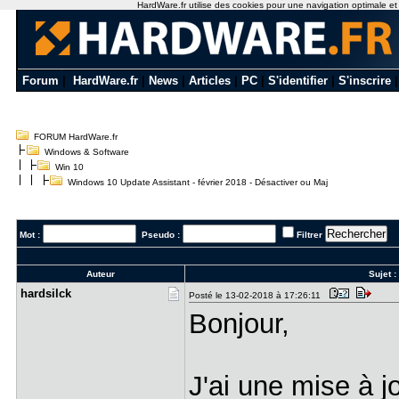
HardWare.fr utilise des cookies pour une navigation optimale et de
Forum
|
HardWare.fr
|
News
|
Articles
|
PC
|
S'identifier
|
S'inscrire
FORUM HardWare.fr
Windows & Software
Win 10
Windows 10 Update Assistant - février 2018 - Désactiver ou Maj
Mot :
Pseudo :
Filtrer
Auteur
Sujet :
hardsilck
Posté le 13-02-2018 à 17:26:11
Bonjour,
J'ai une mise à jo