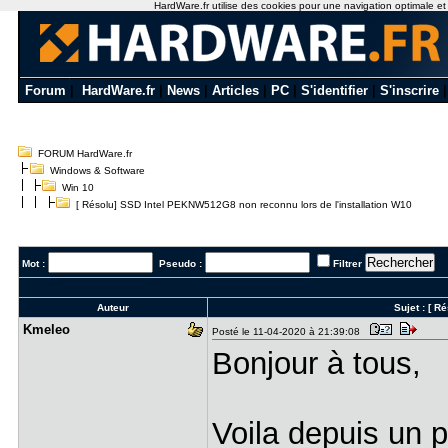
HardWare.fr utilise des cookies pour une navigation optimale et de
Forum
|
HardWare.fr
|
News
|
Articles
|
PC
|
S'identifier
|
S'inscrire
FORUM HardWare.fr
Windows & Software
Win 10
[ Résolu] SSD Intel PEKNW512G8 non reconnu lors de l'installation W10
Mot :
Pseudo :
Filtrer
Auteur
Sujet :
[ Ré
Kmeleo
Posté le 11-04-2020 à 21:39:08
Bonjour à tous,
Voila depuis un 