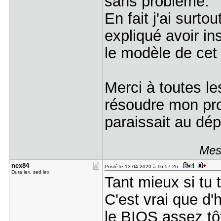
sans problème.
En fait j'ai surto
expliqué avoir in
le modèle de cet
Merci à toutes le
résoudre mon prob
paraissait au dép
Mes
nex84
Posté le 13-04-2020 à 16:57:26
Dura lex, sed lex
Tant mieux si tu t
C'est vrai que d'
le BIOS assez tôt