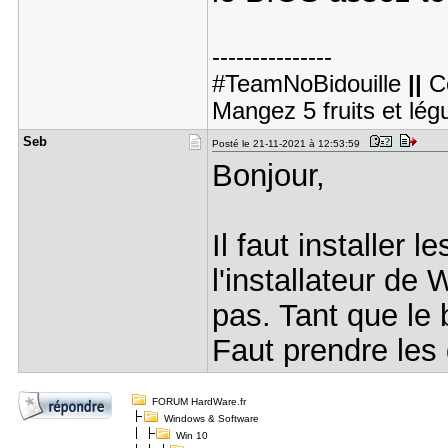
---------------
#TeamNoBidouille
||
C
Mangez 5 fruits et lé
Seb
Posté le 21-11-2021 à 12:53:59
Bonjour,
Il faut installer l
l'installateur de
pas. Tant que le
Faut prendre les
FORUM HardWare.fr
Windows & Software
Win 10