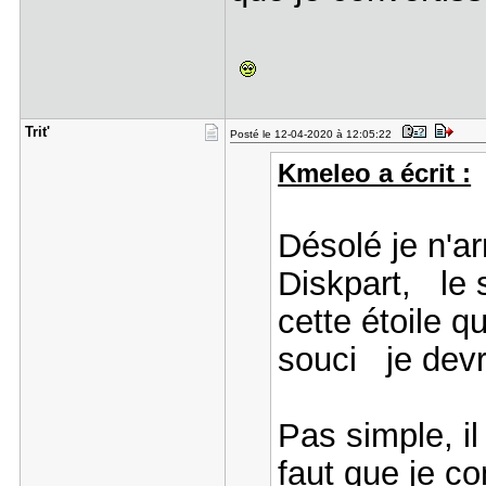
Trit'
Posté le 12-04-2020 à 12:05:22
Kmeleo a écrit :
Désolé je n'ar
Diskpart, le 
cette étoile qu
souci je devr
Pas simple, il 
faut que je 