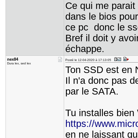
Ce qui me parait 
dans le bios pou
ce pc donc le ss
Bref il doit y avo
échappe.
nex84
Posté le 12-04-2020 à 17:13:05
Dura lex, sed lex
Ton SSD est en
Il n'a donc pas d
par le SATA.
Tu installes bien 
https://www.micro
en ne laissant q