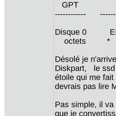
GPT
------------ ------
Disque 0 En
octets *
Désolé je n'arriv
Diskpart, le ssd 
étoile qui me fait
devrais pas lire
Pas simple, il va 
que je converti