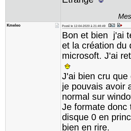
Mes
Kmeleo
Posté le 12-04-2020 à 21:46:49
Bon et bien j'ai te
et la création du 
microsoft. J'ai r
J'ai bien cru que
je pouvais avoir a
normal sur wind
Je formate donc t
disque 0 en princ
bien en rire.