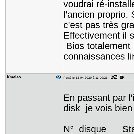
voudrai ré-install
l'ancien proprio.
c'est pas très gr
Effectivement il
Bios totalement
connaissances li
Kmeleo
Posté le 12-04-2020 à 11:09:25
En passant par l
disk je vois bie
N° disque 