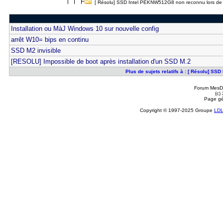
[ Résolu] SSD Intel PEKNW512G8 non reconnu lors de l'
Installation ou MàJ Windows 10 sur nouvelle config
arrêt W10= bips en continu
SSD M2 invisible
[RESOLU] Impossible de boot après installation d'un SSD M.2
Plus de sujets relatifs à : [ Résolu] S
Forum MesDi
(c)
Page gé
Copyright © 1997-2025 Groupe
LD