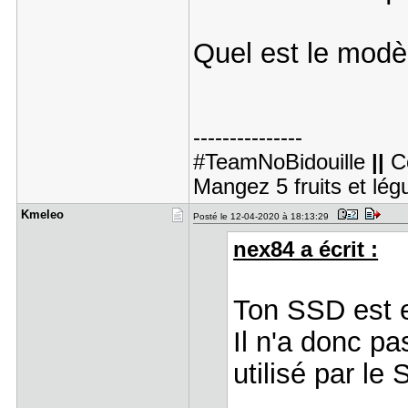
Quel est le modè
---------------
#TeamNoBidouille
||
C
Mangez 5 fruits et lé
Kmeleo
Posté le 12-04-2020 à 18:13:29
nex84 a écrit :
Ton SSD est
Il n'a donc p
utilisé par le