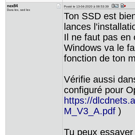
nex84
Posté le 13-04-2020 à 08:53:39
Dura lex, sed lex
Ton SSD est bien 
lances l'installa
Il ne faut pas en 
Windows va le fa
fonction de ton m
Vérifie aussi dan
configuré pour O
https://dlcdnets
M_V3_A.pdf
)
Tu peux essayer d