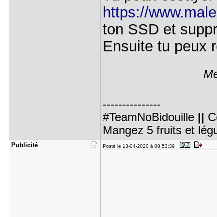
https://www.male
ton SSD et suppri
Ensuite tu peux r
Me
---------------
#TeamNoBidouille
||
C
Mangez 5 fruits et lé
Publicité
Posté le 13-04-2020 à 08:53:39