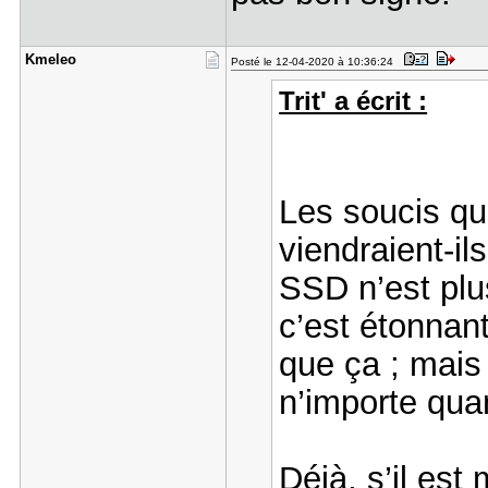
Kmeleo
Posté le 12-04-2020 à 10:36:24
Trit' a écrit :
Les soucis qui
viendraient-il
SSD n’est pl
c’est étonnant
que ça ; mais
n’importe qua
Déjà, s’il es