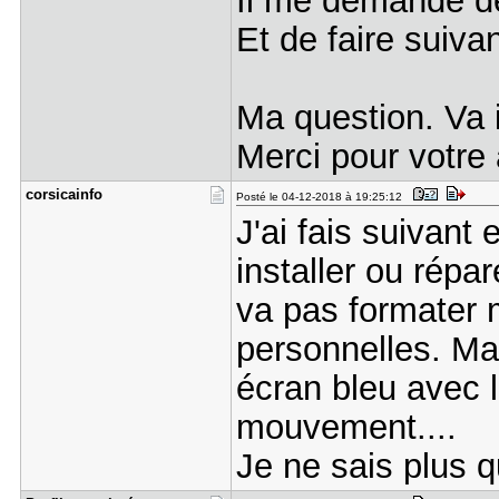
Il me demande d
Et de faire suiv
Ma question. Va 
Merci pour votre 
corsicainf​o
Posté le 04-12-2018 à 19:25:12
J'ai fais suivant 
installer ou répar
va pas formater
personnelles. Mai
écran bleu avec l
mouvement....
Je ne sais plus qu