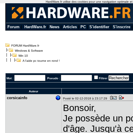
HardWare.fr utilise des cookies pour une navigation optimale et de
Forum
|
HardWare.fr
|
News
|
Articles
|
PC
|
S'identifier
|
S'inscrire
FORUM HardWare.fr
Windows & Software
Win 10
A l'aide pc tourne en rond !
Mot :
Pseudo :
Filtrer
Auteur
corsicainf​o
Posté le 02-12-2018 à 23:17:29
Bonsoir,
Je possède un pc
d'âge. Jusqu'à ce