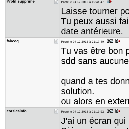
Profil sup​primé
Posté le 04-12-2018 à 19:46:47
Laisse tourner pou
Tu peux aussi fa
date antérieure.
fabcoq
Posté le 04-12-2018 à 21:17:40
Tu vas être bon p
sdd sans aucune 
quand a tes donn
solution.
ou alors en exte
corsicainf​o
Posté le 04-12-2018 à 21:19:52
J'ai un écran qui 