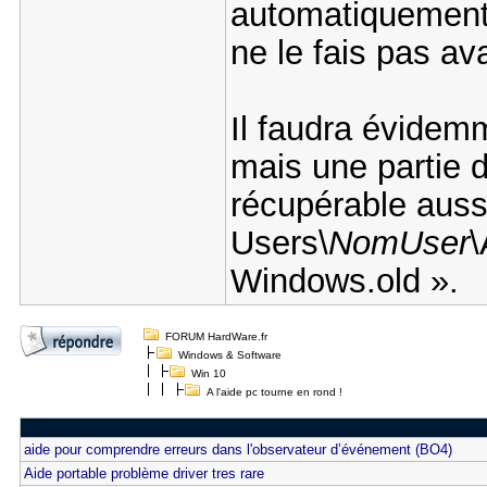
automatiquement 
ne le fais pas av
Il faudra évidemme
mais une partie 
récupérable auss
Users\
NomUser
\
Windows.old ».
FORUM HardWare.fr
Windows & Software
Win 10
A l'aide pc tourne en rond !
aide pour comprendre erreurs dans l'observateur d’événement (BO4)
Aide portable problème driver tres rare