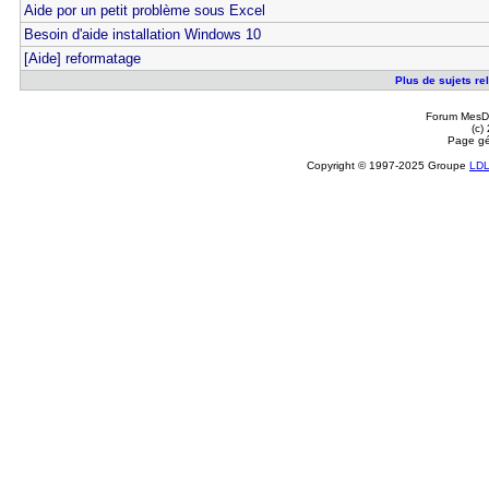
Aide por un petit problème sous Excel
Besoin d'aide installation Windows 10
[Aide] reformatage
Plus de sujets rel
Forum MesDi
(c)
Page gé
Copyright © 1997-2025 Groupe
LD