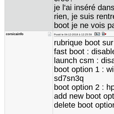
je l'ai inséré da
rien, je suis ren
boot je ne vois pa
corsicainf​o
Posté le 04-12-2018 à 12:25:59
rubrique boot su
fast boot : disabl
launch csm : dis
boot option 1 : 
sd7sn3q
boot option 2 : h
add new boot opt
delete boot optio