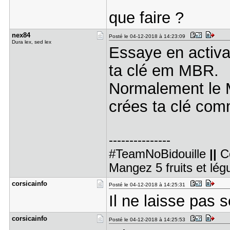
que faire ?
nex84
Posté le 04-12-2018 à 14:23:09
Dura lex, sed lex
Essaye en activan
ta clé em MBR.
Normalement le M
crées ta clé comm
---------------
#TeamNoBidouille
||
C
Mangez 5 fruits et lé
corsicainf​o
Posté le 04-12-2018 à 14:25:31
Il ne laisse pas s
corsicainf​o
Posté le 04-12-2018 à 14:25:53