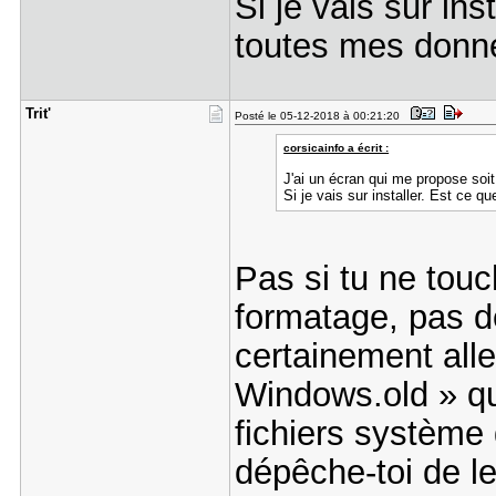
Si je vais sur ins
toutes mes donn
Trit'
Posté le 05-12-2018 à 00:21:20
corsicainfo a écrit :
J'ai un écran qui me propose soit i
Si je vais sur installer. Est ce 
Pas si tu ne touc
formatage, pas d
certainement alle
Windows.old » qui
fichiers système d
dépêche-toi de le