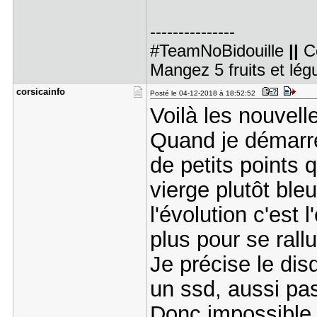
---------------
#TeamNoBidouille
||
C
Mangez 5 fruits et lé
corsicainf​o
Posté le 04-12-2018 à 18:52:52
Voilà les nouvel
Quand je démarre 
de petits points 
vierge plutôt ble
l'évolution c'est 
plus pour se ral
Je précise le disq
un ssd, aussi pas
Donc impossible d