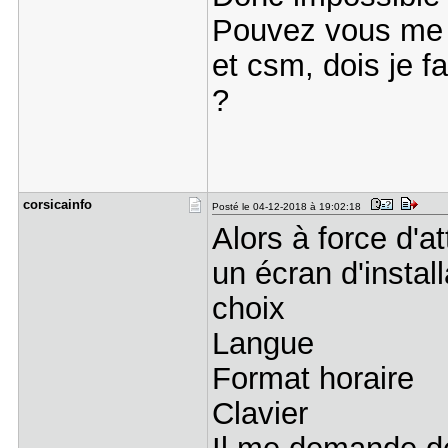
Pouvez vous me di
et csm, dois je f
?
corsicainf​o
Posté le 04-12-2018 à 19:02:18
Alors à force d'at
un écran d'insta
choix
Langue
Format horaire
Clavier