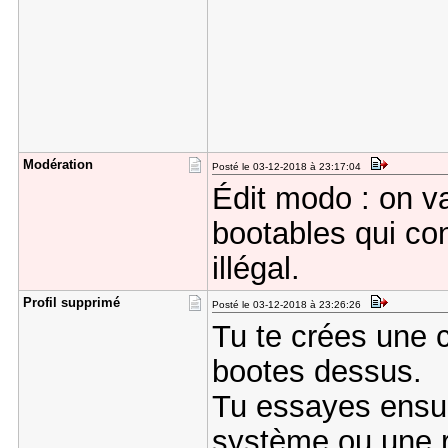
Modération
Posté le 03-12-2018 à 23:17:04
Édit modo : on va
bootables qui co
illégal.
Profil sup​primé
Posté le 03-12-2018 à 23:26:26
Tu te crées une 
bootes dessus.
Tu essayes ensui
système ou une r